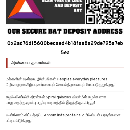
0x2ad76d15600becaed4b18faa8a29de795a7eb
5ea
அண்மைய தகவல்கள்
மக்களின் அன்றாட இன்பங்கள் Peoples everyday pleasures
அறிவாற்றல் விழிப்புணர்வையும் செயல்திறனையும் மேம்படுத்துகிறது!
சுழல் விண்மீன் திரள்கள் Spiral galaxies விண்மீன் சுழல்களாக
மாறுவதற்கு முன்பு பருப்பு வடிவத்தில் இருந்திருக்கிறது!
அன்னோம் கிட்டத்தட்ட Annom lists proteins 2 மில்லியன் புரதங்களை
பட்டியலிடுகிறது!