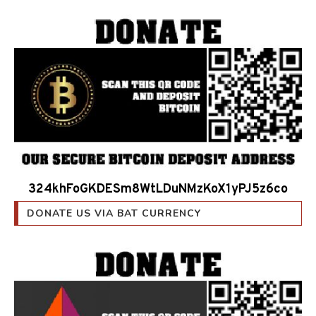
324khFoGKDESm8WtLDuNMzKoX1yPJ5z6co
DONATE US VIA BAT CURRENCY