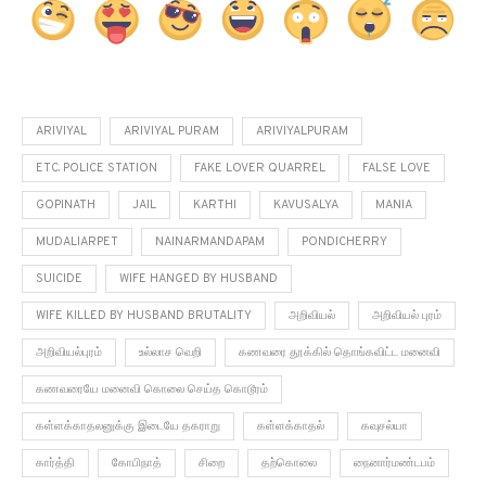
ARIVIYAL
ARIVIYAL PURAM
ARIVIYALPURAM
ETC. POLICE STATION
FAKE LOVER QUARREL
FALSE LOVE
GOPINATH
JAIL
KARTHI
KAVUSALYA
MANIA
MUDALIARPET
NAINARMANDAPAM
PONDICHERRY
SUICIDE
WIFE HANGED BY HUSBAND
WIFE KILLED BY HUSBAND BRUTALITY
அறிவியல்
அறிவியல் புரம்
அறிவியல்புரம்
உல்லாச வெறி
கணவரை தூக்கில் தொங்கவிட்ட மனைவி
கணவரையே மனைவி கொலை செய்த கொடூரம்
கள்ளக்காதலனுக்கு இடையே தகராறு
கள்ளக்காதல்
கவுசல்யா
கார்த்தி
கோபிநாத்
சிறை
தற்கொலை
நைனார்மண்டபம்