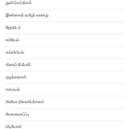
துளி செய்திகள்
இலங்கைத் தமிழர் வரலாறு
ஜோதிடம்
உயிரியல்
கல்வியியல்
கிரைம் ரிப்போர்ட்
குழந்தைகள்
சமையல்
சினிமா திரைவிமர்சனம்
வேலைவாய்ப்பு
வீடியோஸ்