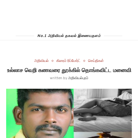
No.1 அறிவியல் தகவல் இணையதளம்
அறிவியல்
கிரைம் ரிப்போர்ட்
செய்திகள்
உல்லாச வெறி கணவரை தூக்கில் தொங்கவிட்ட மனைவி
written by
அறிவியல்புரம்