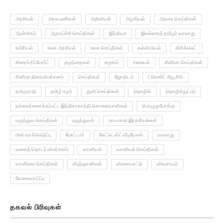
அரசியல்
அரசு பணிகள்
அறிவியல்
அழகியல்
அவசர செய்திகள்
ஆன்மிகம்
ஆராய்ச்சி செய்திகள்
இந்தியா
இலங்கைத் தமிழர் வரலாறு
உயிரியல்
உலக அரசியல்
உலக செய்திகள்
கல்வியியல்
கிரிக்கெட்
கிரைம் ரிப்போர்ட்
குழந்தைகள்
சமூகம்
சமையல்
சினிமா செய்திகள்
சினிமா திரைவிமர்சனம்
செய்திகள்
ஜோதிடம்
ட்ரெண்ட் மியூசிக்
தமிழநாடு
தமிழ் ஈழம்
துளி செய்திகள்
தொழில்
தொழில்நுட்பம்
நல்லவர்களாக்கப்பட்ட இந்திராகாந்தி கொலையாளிகள்
பொழுதுபோக்கு
மருத்துவ செய்திகள்
மருத்துவம்
மாயமான இரகசியங்கள்
மின் வாக்கெடுப்பு
மோட்டார்
லேட்டெஸ்ட் வீடியோஸ்
வரலாறு
வலைத் தொடர் விமர்சனம்
வானியல்
வானியல் செய்திகள்
வானிலை செய்திகள்
விஞ்ஞானிகள்
விளையாட்டு
விவசாயம்
வேலைவாய்ப்பு
தகவல் பிரிவுகள்