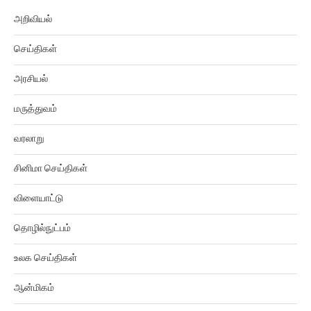
அறிவியல்
செய்திகள்
அரசியல்
மருத்துவம்
வரலாறு
சினிமா செய்திகள்
விளையாட்டு
தொழில்நுட்பம்
உலக செய்திகள்
ஆன்மிகம்