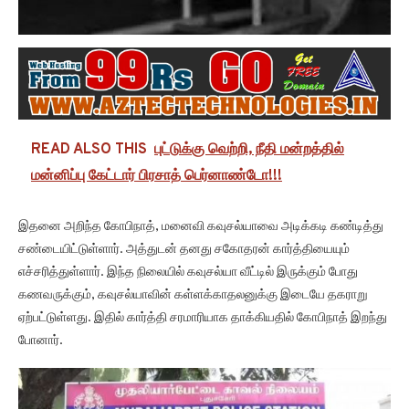
READ ALSO THIS
புட்டுக்கு வெற்றி, நீதி மன்றத்தில்
மன்னிப்பு கேட்டார் பிரசாத் பெர்னாண்டோ!!!
இதனை அறிந்த கோபிநாத், மனைவி கவுசல்யாவை அடிக்கடி கண்டித்து
சண்டையிட்டுள்ளார். அத்துடன் தனது சகோதரன் கார்த்தியையும்
எச்சரித்துள்ளார். இந்த நிலையில் கவுசல்யா வீட்டில் இருக்கும் போது
கணவருக்கும், கவுசல்யாவின் கள்ளக்காதலனுக்கு இடையே தகராறு
ஏற்பட்டுள்ளது. இதில் கார்த்தி சரமாரியாக தாக்கியதில் கோபிநாத் இறந்து
போனார்.