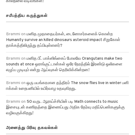
காலநிலை வடிவங்கள்!
சமீபத்திய கருத்துகள்
Brammi
on
மனித மூதாதையர்கள், டைனோசர்களைக் கொன்ற
Humanity survive an killed dinosaurs asteroid impact சிறுகோள்
தாக்கத்திலிருந்து தப்பியுள்ளனர்?
Brammi
on
மனித பீட் பாக்ஸிங்கைப் போலவே Orangutans make two
sounds at once ஒராங்குட்டான்கள் ஒரே நேரத்தில் இரண்டு ஒலிகளை
எழுப்ப முடியும் என்று ஆய்வுகள் தெரிவிக்கின்றன!
Brammi
on
ஒரு பயங்கரமான தந்திரம் The snow flies live in winter பனி
ஈக்கள் உறைபனியில் உயிர்வாழ உதவுகிறது.
Brammi
on
50 வருட ஆராய்ச்சியின் படி Math connects to music
இசையுடன் கணிதத்தை இணைப்பது அதிக தேர்வு மதிப்பெண்களுக்கு
வழிவகுக்கிறது!
அனைத்து பிரிவு தகவல்கள்