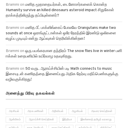
Brammi
on
மனித மூதாதையர்கள், டைனோசர்களைக் கொன்ற
Humanity survive an killed dinosaurs asteroid impact சிறுகோள்
தாக்கத்திலிருந்து தப்பியுள்ளனர்?
Brammi
on
மனித பீட் பாக்ஸிங்கைப் போலவே Orangutans make two
sounds at once ஒராங்குட்டான்கள் ஒரே நேரத்தில் இரண்டு ஒலிகளை
எழுப்ப முடியும் என்று ஆய்வுகள் தெரிவிக்கின்றன!
Brammi
on
ஒரு பயங்கரமான தந்திரம் The snow flies live in winter பனி
ஈக்கள் உறைபனியில் உயிர்வாழ உதவுகிறது.
Brammi
on
50 வருட ஆராய்ச்சியின் படி Math connects to music
இசையுடன் கணிதத்தை இணைப்பது அதிக தேர்வு மதிப்பெண்களுக்கு
வழிவகுக்கிறது!
அனைத்து பிரிவு தகவல்கள்
அரசியல்
அரசு பணிகள்
அறிவியல்
அழகியல்
அவசர செய்திகள்
ஆன்மிகம்
ஆராய்ச்சி செய்திகள்
இந்தியா
இலங்கைத் தமிழர் வரலாறு
உயிரியல்
உலக அரசியல்
உலக செய்திகள்
கல்வியியல்
கிரிக்கெட்