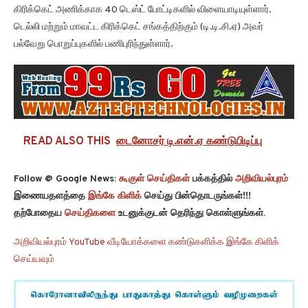
கிரிக்கெட் அணிக்காக 40 டெஸ்ட் போட்டிகளில் விளையாடியுள்ளார்.
டெல்லி மற்றும் மாவட்ட கிரிக்கெட் சங்கத்திற்கும் (டி.டி.சி.ஏ) அவர்
பல்வேறு பொறுப்புகளில் பணிபுரிந்துள்ளார்.
READ ALSO THIS
டைனோசர் டி.என்.ஏ கண்டுபிடிப்பு
Follow @ Google News:
கூகுள் செய்திகள்
பக்கத்தில்
அறிவியல்புரம்
இணையதளத்தை
இங்கே கிளிக்
செய்து பின்தொடருங்கள்!!!
தற்போதைய
செய்திகளை
உடனுக்குடன் தெரிந்து கொள்ளுங்கள்.
அறிவியல்புரம் YouTube வீடியோக்களை கண்டுகளிக்க இங்கே கிளிக்
செய்யவும்