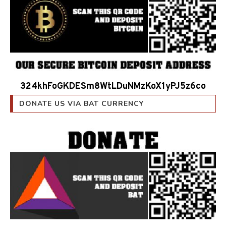
324khFoGKDESm8WtLDuNMzKoX1yPJ5z6co
DONATE US VIA BAT CURRENCY