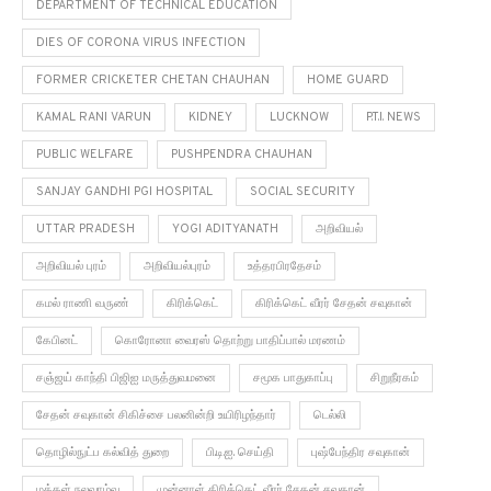
DEPARTMENT OF TECHNICAL EDUCATION
DIES OF CORONA VIRUS INFECTION
FORMER CRICKETER CHETAN CHAUHAN
HOME GUARD
KAMAL RANI VARUN
KIDNEY
LUCKNOW
P.T.I. NEWS
PUBLIC WELFARE
PUSHPENDRA CHAUHAN
SANJAY GANDHI PGI HOSPITAL
SOCIAL SECURITY
UTTAR PRADESH
YOGI ADITYANATH
அறிவியல்
அறிவியல் புரம்
அறிவியல்புரம்
உத்தரபிரதேசம்
கமல் ராணி வருண்
கிரிக்கெட்
கிரிக்கெட் வீரர் சேதன் சவுகான்
கேபினட்
கொரோனா வைரஸ் தொற்று பாதிப்பால் மரணம்
சஞ்ஜய் காந்தி பிஜிஐ மருத்துவமனை
சமூக பாதுகாப்பு
சிறுநீரகம்
சேதன் சவுகான் சிகிச்சை பலனின்றி உயிரிழந்தார்
டெல்லி
தொழில்நுட்ப கல்வித் துறை
பி.டி.ஐ. செய்தி
புஷ்பேந்திர சவுகான்
மக்கள் நலவாழ்வு
முன்னாள் கிரிக்கெட் வீரர் சேதன் சவுகான்