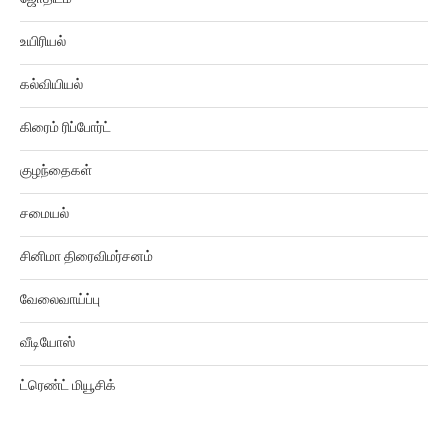
உயிரியல்
கல்வியியல்
கிரைம் ரிப்போர்ட்
குழந்தைகள்
சமையல்
சினிமா திரைவிமர்சனம்
வேலைவாய்ப்பு
வீடியோஸ்
ட்ரெண்ட் மியூசிக்