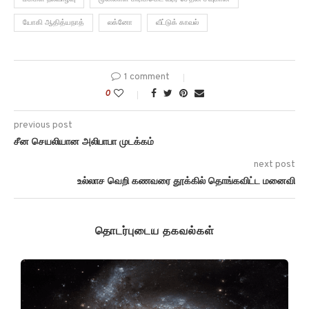
யோகி ஆதித்யநாத்
லக்னோ
வீட்டுக் காவல்
1 comment
0
previous post
சீன செயலியான அலிபாபா முடக்கம்
next post
உல்லாச வெறி கணவரை தூக்கில் தொங்கவிட்ட மனைவி
தொடர்புடைய தகவல்கள்