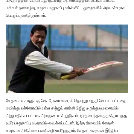
பிரதேசத்தின் யோகி ஆதித்யநாத் அரசாங்கத்தில், வீட்டுக் காவல்,
மக்கள் நலவாழ்வு, சமூக பாதுகாப்பு உள்ள்ளிட்ட துறைகளில் அமைச்சராக
பொறுப்பு வகித்துள்ளார்.
சேதன் சவுகானுக்கு கொரோனா வைரஸ் தொற்று உறுதி செய்யப்பட்டதை
அடுத்து லக்னோவில் உள்ள சஞ்ஜய் காந்தி பிஜிஐ மருத்துவமனையில்
அனுமதிக்கப்பட்டார். அவருடைய சிறுநீரகம் பழுதடைந்ததைத் தொடர்ந்து
உயிர் பாதுகாப்பு ஆதரவில் வைக்கப்பட்டார். இந்த நிலையில் சேதன்
சவுகான் சிகிச்சை பலனின்றி உயிரிழந்தார். சேதன் சவுகான் இந்திய