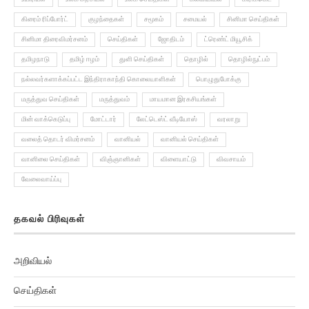
கிரைம் ரிப்போர்ட்
குழந்தைகள்
சமூகம்
சமையல்
சினிமா செய்திகள்
சினிமா திரைவிமர்சனம்
செய்திகள்
ஜோதிடம்
ட்ரெண்ட் மியூசிக்
தமிழநாடு
தமிழ் ஈழம்
துளி செய்திகள்
தொழில்
தொழில்நுட்பம்
நல்லவர்களாக்கப்பட்ட இந்திராகாந்தி கொலையாளிகள்
பொழுதுபோக்கு
மருத்துவ செய்திகள்
மருத்துவம்
மாயமான இரகசியங்கள்
மின் வாக்கெடுப்பு
மோட்டார்
லேட்டெஸ்ட் வீடியோஸ்
வரலாறு
வலைத் தொடர் விமர்சனம்
வானியல்
வானியல் செய்திகள்
வானிலை செய்திகள்
விஞ்ஞானிகள்
விளையாட்டு
விவசாயம்
வேலைவாய்ப்பு
தகவல் பிரிவுகள்
அறிவியல்
செய்திகள்