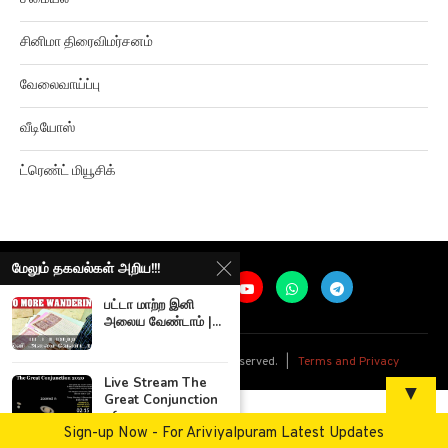
சினிமா திரைவிமர்சனம்
வேலைவாய்ப்பு
வீடியோஸ்
ட்ரெண்ட் மியூசிக்
மேலும் தகவல்கள் அறிய!!!
பட்டா மாற்ற இனி
அலைய வேண்டாம் |...
@
2026
Ariviyalpuram. All rights reserved. |
Terms and Privacy
Live Stream The
▼
Great Conjunction
of...
Sign-up Now - For Ariviyalpuram Latest Updates