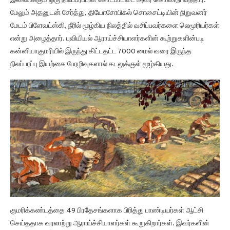
இணைக்கும் ஒரு நிலப்பரப்பின் கோட்பாட்டை அவர் கொண்டு வந்தார்.
மேலும் அதனுடன் சேர்த்து, தியோசோபிகல் சொசைட்டியின் நிறுவனர்
மேடம் பிளேவட்ஸ்கி, நீரில் மூழ்கிய நிலத்தில் வசிப்பவர்களை லெமூரியர்கள்
என்று அழைத்தார். புவியியல் ஆராய்ச்சியாளர்களின் கூற்றுகளின்படி
கன்னியாகுமரியில் இருந்து கிட்டதட்ட 7000 மைல் வரை இருந்த
நிலப்பரப்பு இயற்கை பேரழிவுகளால் கடலுக்குள் மூழ்கியது.
குமரிக்கண்டத்தை 49 பிரதேசங்களாக பிரித்து பாண்டியர்கள் ஆட்சி
செய்ததாக வரலாற்று ஆராய்ச்சியாளர்கள் கூறுகிறார்கள். இவர்களின்