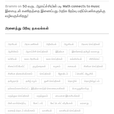
Brammi
on
50 வருட ஆராய்ச்சியின் படி Math connects to music
இசையுடன் கணிதத்தை இணைப்பது அதிக தேர்வு மதிப்பெண்களுக்கு
வழிவகுக்கிறது!
அனைத்து பிரிவு தகவல்கள்
அரசியல்
அரசு பணிகள்
அறிவியல்
அழகியல்
அவசர செய்திகள்
ஆன்மிகம்
ஆராய்ச்சி செய்திகள்
இந்தியா
இலங்கைத் தமிழர் வரலாறு
உயிரியல்
உலக அரசியல்
உலக செய்திகள்
கல்வியியல்
கிரிக்கெட்
கிரைம் ரிப்போர்ட்
குழந்தைகள்
சமூகம்
சமையல்
சினிமா செய்திகள்
சினிமா திரைவிமர்சனம்
செய்திகள்
ஜோதிடம்
ட்ரெண்ட் மியூசிக்
தமிழநாடு
தமிழ் ஈழம்
துளி செய்திகள்
தொழில்
தொழில்நுட்பம்
நல்லவர்களாக்கப்பட்ட இந்திராகாந்தி கொலையாளிகள்
பொழுதுபோக்கு
மருத்துவ செய்திகள்
மருத்துவம்
மாயமான இரகசியங்கள்
மின் வாக்கெடுப்பு
மோட்டார்
லேட்டெஸ்ட் வீடியோஸ்
வரலாறு
வலைத் தொடர் விமர்சனம்
வானியல்
வானியல் செய்திகள்