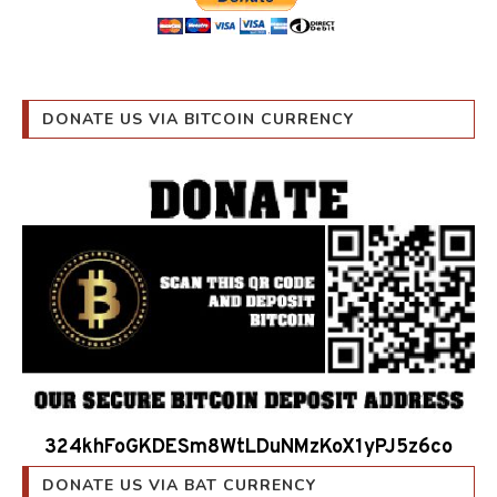
DONATE US VIA BITCOIN CURRENCY
324khFoGKDESm8WtLDuNMzKoX1yPJ5z6co
DONATE US VIA BAT CURRENCY