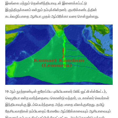
இலங்கை மற்றும் தென்னிந்தியாவுடன் இணைக்கப்பட்டு
இருந்திருக்கலாம் என்றும் நம்புக்கின்றனர். குமரிக்கண்டத்தின்
கடல்வழிப்பாதை ஆசியா முதல் ஆப்பிரிக்கா வரை சென்றுள்ளது.
19 ஆம் நூற்றாண்டின் ஐரோப்பிய புவியியலாளர் பிலிப் லுட்லி ஸ்க்லேட்டர்,
லெமூரியா என்ற வார்த்தையை கொண்டு வந்தார், மடகாஸ்கர் லெமர்கள்
இந்தியாவுக்கு இடம்பெயர்ந்ததை அந்த பாதை விளக்குகிறது. தமிழ்
தேசியவாதிகள் நம்பியதைப் போலவே ஆப்பிரிக்காவையும் ஆசியாவையும்