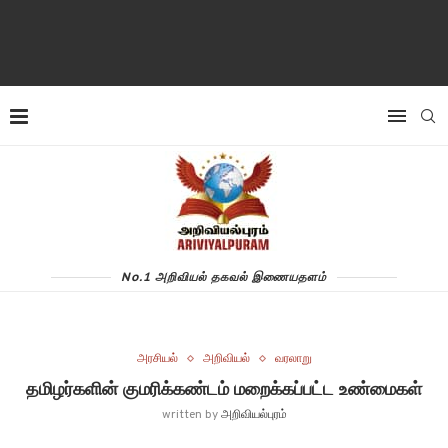
No.1 அறிவியல் தகவல் இணையதளம்
அரசியல்
அறிவியல்
வரலாறு
தமிழர்களின் குமரிக்கண்டம் மறைக்கப்பட்ட உண்மைகள்
written by
அறிவியல்புரம்