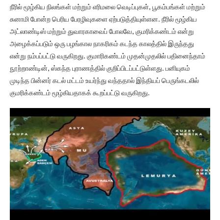
நீரில் மூழ்கிய நிலங்கள் மற்றும் எரிமலை வெடிப்புகள், பூகம்பங்கள் மற்றும்
சுனாமி போன்ற பெரிய பேரழிவுகளை ஏற்படுத்தியுள்ளன. நீரில் மூழ்கிய
அட்லாண்டிஸ் மற்றும் துவாரகாவைப் போலவே, குமரிக்கண்டம் என்று
அழைக்கப்படும் ஒரு பழங்கால நாகரிகம் கடந்த காலத்தில் இருந்தது
என்று நம்பப்பட்டு வருகிறது. குமாரிகண்டம் முதன்முதலில் பதினைந்தாம்
நூற்றாண்டின், ஸ்கந்த புராணத்தில் குறிப்பிடப்பட்டுள்ளது. பனியுகம்
முடிந்த பின்னர் கடல் மட்டம் உயர்ந்து வந்ததால் இந்தியப் பெருங்கடலில்
குமரிக்கண்டம் மூழ்கியதாகக் கூறப்பட்டு வருகிறது.