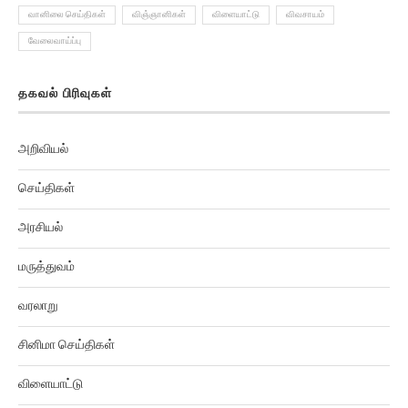
வானிலை செய்திகள்
விஞ்ஞானிகள்
விளையாட்டு
விவசாயம்
வேலைவாய்ப்பு
தகவல் பிரிவுகள்
அறிவியல்
செய்திகள்
அரசியல்
மருத்துவம்
வரலாறு
சினிமா செய்திகள்
விளையாட்டு