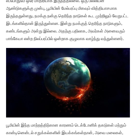
எப்போதுமே ஒரே மாதிரியாக இருந்ததில்லை. ஒரு பில்லியன்
ஆண்டுகளுக்கு முன்பு, பூமியின் மேல்பரப்பு மிகவும் வித்தியாசமாக
இருந்ததுள்ளது, நமக்கு நன்கு தெரிந்த நாடுகள் கூட முற்றிலும் வேறுபட்ட
இடங்களில்தான் இருந்துள்ளன. இன்று நமக்குத் தெரிந்த நாடுகளும்,
கண்டங்களும் அன்று இல்லை. அதற்கு பதிலாக, அவர்கள் அனைவரும்
பாங்கேயா என்ற நிலப்பரப்பில் ஒன்றாக குழுவாக வாழ்ந்து வந்துள்ளனர்.
பூமியின் இந்த மாற்றத்திற்கான காரணம் டெக்டோனிக் தகடுகள் மற்றும்
கான்டினென்டல் சறுக்கல்களின் இயக்கங்கள்தான், அவை மலைகள்,