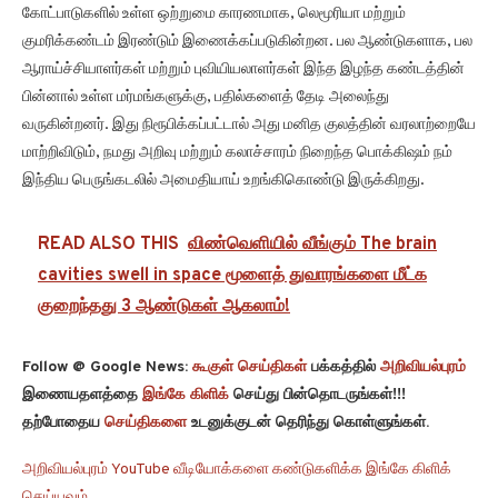
கோட்பாடுகளில் உள்ள ஒற்றுமை காரணமாக, லெமூரியா மற்றும்
குமரிக்கண்டம் இரண்டும் இணைக்கப்படுகின்றன. பல ஆண்டுகளாக, பல
ஆராய்ச்சியாளர்கள் மற்றும் புவியியலாளர்கள் இந்த இழந்த கண்டத்தின்
பின்னால் உள்ள மர்மங்களுக்கு, பதில்களைத் தேடி அலைந்து
வருகின்றனர். இது நிரூபிக்கப்பட்டால் அது மனித குலத்தின் வரலாற்றையே
மாற்றிவிடும், நமது அறிவு மற்றும் கலாச்சாரம் நிறைந்த பொக்கிஷம் நம்
இந்திய பெருங்கடலில் அமைதியாய் உறங்கிகொண்டு இருக்கிறது.
READ ALSO THIS
விண்வெளியில் வீங்கும் The brain
cavities swell in space மூளைத் துவாரங்களை மீட்க
குறைந்தது 3 ஆண்டுகள் ஆகலாம்!
Follow @ Google News:
கூகுள் செய்திகள்
பக்கத்தில்
அறிவியல்புரம்
இணையதளத்தை
இங்கே கிளிக்
செய்து பின்தொடருங்கள்!!!
தற்போதைய
செய்திகளை
உடனுக்குடன் தெரிந்து கொள்ளுங்கள்.
அறிவியல்புரம் YouTube வீடியோக்களை கண்டுகளிக்க இங்கே கிளிக்
செய்யவும்