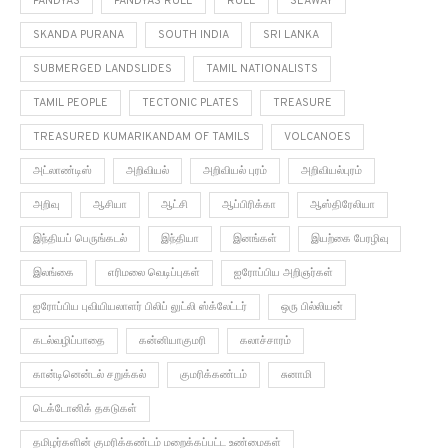
PANDYAS
PANDYAS RULE
RULE
SEAWAY
SKANDA PURANA
SOUTH INDIA
SRI LANKA
SUBMERGED LANDSLIDES
TAMIL NATIONALISTS
TAMIL PEOPLE
TECTONIC PLATES
TREASURE
TREASURED KUMARIKANDAM OF TAMILS
VOLCANOES
அட்லாண்டிஸ்
அறிவியல்
அறிவியல் புரம்
அறிவியல்புரம்
அறிவு
ஆசியா
ஆட்சி
ஆப்பிரிக்கா
ஆஸ்திரேலியா
இந்தியப் பெருங்கடல்
இந்தியா
இனங்கள்
இயற்கை பேரழிவு
இலங்கை
எரிமலை வெடிப்புகள்
ஐரோப்பிய அறிஞர்கள்
ஐரோப்பிய புவியியலாளர் பிலிப் லுட்லி ஸ்க்லேட்டர்
ஒரு பில்லியன்
கடல்வழிப்பாதை
கன்னியாகுமரி
கலாச்சாரம்
கான்டினென்டல் சறுக்கல்
குமரிக்கண்டம்
சுனாமி
டெக்டோனிக் தகடுகள்
தமிழர்களின் குமரிக்கண்டம் மறைக்கப்பட்ட உண்மைகள்