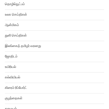
தொழில்நுட்பம்
உலக செய்திகள்
ஆன்மிகம்
துளி செய்திகள்
இலங்கைத் தமிழர் வரலாறு
ஜோதிடம்
உயிரியல்
கல்வியியல்
கிரைம் ரிப்போர்ட்
குழந்தைகள்
சமையல்