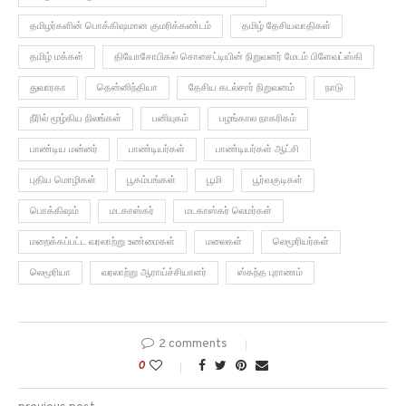
தமிழர்களின் பொக்கிஷமான குமரிக்கண்டம்
தமிழ் தேசியவாதிகள்
தமிழ் மக்கள்
தியோசோபிகல் சொசைட்டியின் நிறுவனர் மேடம் பிளேவட்ஸ்கி
துவாரகா
தென்னிந்தியா
தேசிய கடல்சார் நிறுவனம்
நாடு
நீரில் மூழ்கிய நிலங்கள்
பனியுகம்
பழங்கால நாகரிகம்
பாண்டிய மன்னர்
பாண்டியர்கள்
பாண்டியர்கள் ஆட்சி
புதிய மொழிகள்
பூகம்பங்கள்
பூமி
பூர்வகுடிகள்
பொக்கிஷம்
மடகாஸ்கர்
மடகாஸ்கர் லெமர்கள்
மறைக்கப்பட்ட வரலாற்று உண்மைகள்
மலைகள்
லெமூரியர்கள்
லெமூரியா
வரலாற்று ஆராய்ச்சியாளர்
ஸ்கந்த புராணம்
2 comments
0