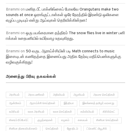
Brammi
on
மனித பீட் பாக்ஸிங்கைப் போலவே Orangutans make two
sounds at once ஒராங்குட்டான்கள் ஒரே நேரத்தில் இரண்டு ஒலிகளை
எழுப்ப முடியும் என்று ஆய்வுகள் தெரிவிக்கின்றன!
Brammi
on
ஒரு பயங்கரமான தந்திரம் The snow flies live in winter பனி
ஈக்கள் உறைபனியில் உயிர்வாழ உதவுகிறது.
Brammi
on
50 வருட ஆராய்ச்சியின் படி Math connects to music
இசையுடன் கணிதத்தை இணைப்பது அதிக தேர்வு மதிப்பெண்களுக்கு
வழிவகுக்கிறது!
அனைத்து பிரிவு தகவல்கள்
அரசியல்
அரசு பணிகள்
அறிவியல்
அழகியல்
அவசர செய்திகள்
ஆன்மிகம்
ஆராய்ச்சி செய்திகள்
இந்தியா
இலங்கைத் தமிழர் வரலாறு
உயிரியல்
உலக அரசியல்
உலக செய்திகள்
கல்வியியல்
கிரிக்கெட்
கிரைம் ரிப்போர்ட்
குழந்தைகள்
சமூகம்
சமையல்
சினிமா செய்திகள்
சினிமா திரைவிமர்சனம்
செய்திகள்
ஜோதிடம்
ட்ரெண்ட் மியூசிக்