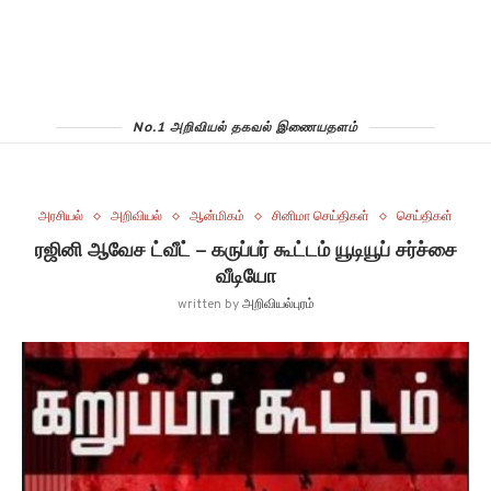
No.1 அறிவியல் தகவல் இணையதளம்
அரசியல்
அறிவியல்
ஆன்மிகம்
சினிமா செய்திகள்
செய்திகள்
ரஜினி ஆவேச ட்வீட் – கருப்பர் கூட்டம் யூடியூப் சர்ச்சை
வீடியோ
written by
அறிவியல்புரம்