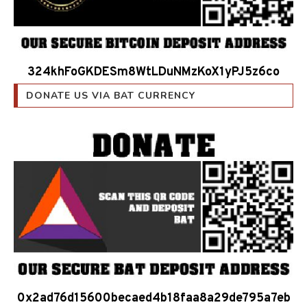
324khFoGKDESm8WtLDuNMzKoX1yPJ5z6co
DONATE US VIA BAT CURRENCY
0x2ad76d15600becaed4b18faa8a29de795a7eb