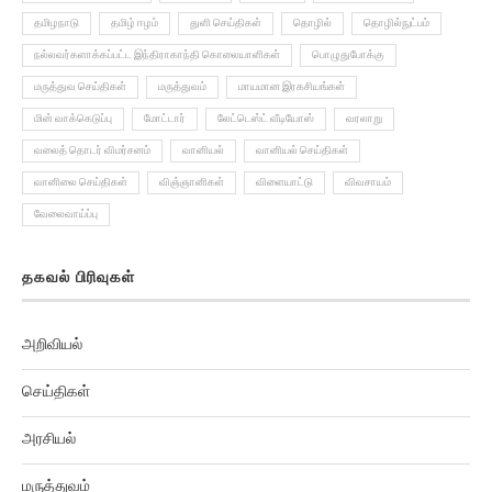
தமிழநாடு
தமிழ் ஈழம்
துளி செய்திகள்
தொழில்
தொழில்நுட்பம்
நல்லவர்களாக்கப்பட்ட இந்திராகாந்தி கொலையாளிகள்
பொழுதுபோக்கு
மருத்துவ செய்திகள்
மருத்துவம்
மாயமான இரகசியங்கள்
மின் வாக்கெடுப்பு
மோட்டார்
லேட்டெஸ்ட் வீடியோஸ்
வரலாறு
வலைத் தொடர் விமர்சனம்
வானியல்
வானியல் செய்திகள்
வானிலை செய்திகள்
விஞ்ஞானிகள்
விளையாட்டு
விவசாயம்
வேலைவாய்ப்பு
தகவல் பிரிவுகள்
அறிவியல்
செய்திகள்
அரசியல்
மருத்துவம்