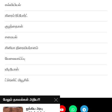
கல்வியியல்
கிரைம் ரிப்போர்ட்
குழந்தைகள்
சமையல்
சினிமா திரைவிமர்சனம்
வேலைவாய்ப்பு
வீடியோஸ்
ட்ரெண்ட் மியூசிக்
மேலும் தகவல்கள் அறிய!!!
ஐக்கிய அரபு