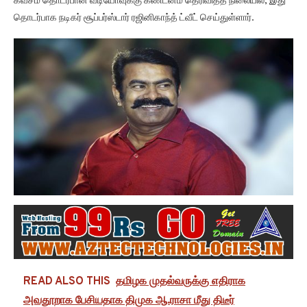
கவசம் தொடர்பான வீடியோவுக்கு கண்டனம் தெரிவித்த நிலையில், இது
தொடர்பாக நடிகர் சூப்பர்ஸ்டார் ரஜினிகாந்த் ட்வீட் செய்துள்ளார்.
READ ALSO THIS
தமிழக முதல்வருக்கு எதிராக
அவதூறாக பேசியதாக திமுக ஆ.ராசா மீது திடீர்