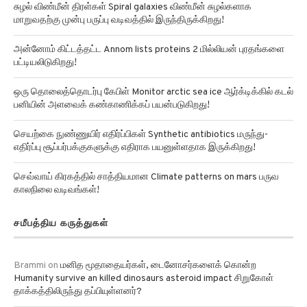
மாறுவதற்கு முன்பு பருப்பு வடிவத்தில் இருந்திருக்கிறது!
அன்னோம் கிட்டத்தட்ட Annom lists proteins 2 மில்லியன் புரதங்களை
பட்டியலிடுகிறது!
ஒரு தொலைத்தொடர்பு கேபிள் Monitor arctic sea ice ஆர்க்டிக்கில் கடல்
பனியின் அளவைக் கண்காணிக்கப் பயன்படுகிறது!
செயற்கை நுண்ணுயிர் எதிர்ப்பிகள் Synthetic antibiotics மருந்து-
எதிர்ப்பு சூப்பர்பக்குகளுக்கு எதிராக பயனுள்ளதாக இருக்கிறது!
செவ்வாய் கிரகத்தில் சாத்தியமான Climate patterns on mars பருவ
காலநிலை வடிவங்கள்!
சமீபத்திய கருத்துகள்
Brammi
on
மனித மூதாதையர்கள், டைனோசர்களைக் கொன்ற
Humanity survive an killed dinosaurs asteroid impact சிறுகோள்
தாக்கத்திலிருந்து தப்பியுள்ளனர்?
Brammi
on
மனித பீட் பாக்ஸிங்கைப் போலவே Orangutans make two