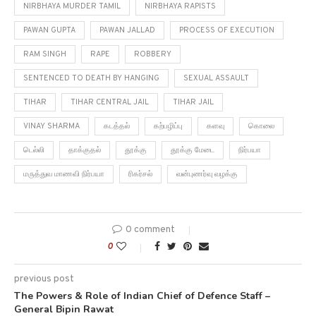
NIRBHAYA MURDER TAMIL
NIRBHAYA RAPISTS
PAWAN GUPTA
PAWAN JALLAD
PROCESS OF EXECUTION
RAM SINGH
RAPE
ROBBERY
SENTENCED TO DEATH BY HANGING
SEXUAL ASSAULT
TIHAR
TIHAR CENTRAL JAIL
TIHAR JAIL
VINAY SHARMA
கடத்தல்
கற்பழிப்பு
களவு
கொலை
டெல்லி
தாக்குதல்
தூக்கு
தூக்கு மேடை
நிர்பயா
மருத்துவ மாணவி நிர்பயா
ரிகர்சல்
வன்புணர்வு வழக்கு
0 comment
0
previous post
The Powers & Role of Indian Chief of Defence Staff –
General Bipin Rawat