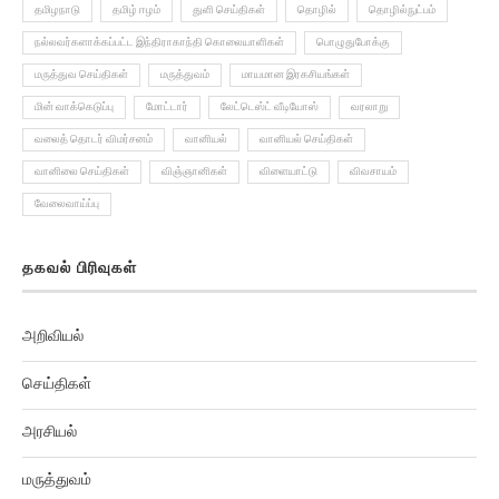
நல்லவர்களாக்கப்பட்ட இந்திராகாந்தி கொலையாளிகள்
பொழுதுபோக்கு
மருத்துவ செய்திகள்
மருத்துவம்
மாயமான இரகசியங்கள்
மின் வாக்கெடுப்பு
மோட்டார்
லேட்டெஸ்ட் வீடியோஸ்
வரலாறு
வலைத் தொடர் விமர்சனம்
வானியல்
வானியல் செய்திகள்
வானிலை செய்திகள்
விஞ்ஞானிகள்
விளையாட்டு
விவசாயம்
வேலைவாய்ப்பு
தகவல் பிரிவுகள்
அறிவியல்
செய்திகள்
அரசியல்
மருத்துவம்