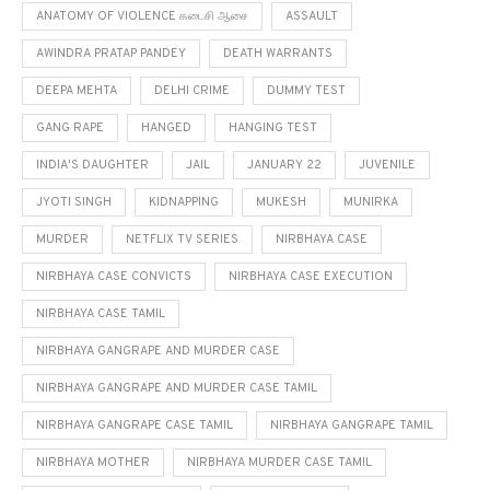
ANATOMY OF VIOLENCE கடைசி ஆசை
ASSAULT
AWINDRA PRATAP PANDEY
DEATH WARRANTS
DEEPA MEHTA
DELHI CRIME
DUMMY TEST
GANG RAPE
HANGED
HANGING TEST
INDIA'S DAUGHTER
JAIL
JANUARY 22
JUVENILE
JYOTI SINGH
KIDNAPPING
MUKESH
MUNIRKA
MURDER
NETFLIX TV SERIES
NIRBHAYA CASE
NIRBHAYA CASE CONVICTS
NIRBHAYA CASE EXECUTION
NIRBHAYA CASE TAMIL
NIRBHAYA GANGRAPE AND MURDER CASE
NIRBHAYA GANGRAPE AND MURDER CASE TAMIL
NIRBHAYA GANGRAPE CASE TAMIL
NIRBHAYA GANGRAPE TAMIL
NIRBHAYA MOTHER
NIRBHAYA MURDER CASE TAMIL