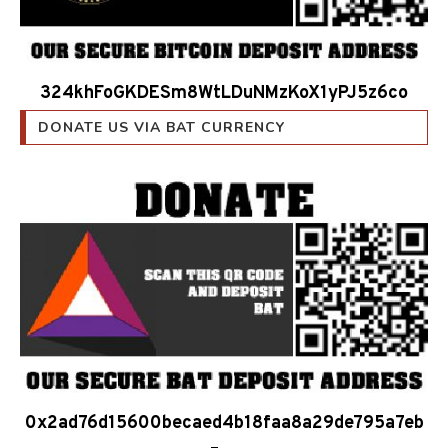
324khFoGKDESm8WtLDuNMzKoX1yPJ5z6co
DONATE US VIA BAT CURRENCY
0x2ad76d15600becaed4b18faa8a29de795a7eb
5ea