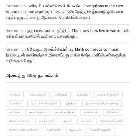
sounds at once ஒராங்குட்டான்கள் ஒரே நேரத்தில் இரண்டு ஒலிகளை
எழுப்ப முடியும் என்று ஆய்வுகள் தெரிவிக்கின்றன!
Brammi
on
ஒரு பயங்கரமான தந்திரம் The snow flies live in winter பனி
ஈக்கள் உறைபனியில் உயிர்வாழ உதவுகிறது.
Brammi
on
50 வருட ஆராய்ச்சியின் படி Math connects to music
இசையுடன் கணிதத்தை இணைப்பது அதிக தேர்வு மதிப்பெண்களுக்கு
வழிவகுக்கிறது!
அனைத்து பிரிவு தகவல்கள்
அரசியல்
அரசு பணிகள்
அறிவியல்
அழகியல்
அவசர செய்திகள்
ஆன்மிகம்
ஆராய்ச்சி செய்திகள்
இந்தியா
இலங்கைத் தமிழர் வரலாறு
உயிரியல்
உலக அரசியல்
உலக செய்திகள்
கல்வியியல்
கிரிக்கெட்
கிரைம் ரிப்போர்ட்
குழந்தைகள்
சமூகம்
சமையல்
சினிமா செய்திகள்
சினிமா திரைவிமர்சனம்
செய்திகள்
ஜோதிடம்
ட்ரெண்ட் மியூசிக்
தமிழநாடு
தமிழ் ஈழம்
துளி செய்திகள்
தொழில்
தொழில்நுட்பம்