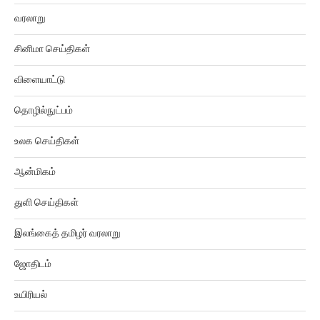
வரலாறு
சினிமா செய்திகள்
விளையாட்டு
தொழில்நுட்பம்
உலக செய்திகள்
ஆன்மிகம்
துளி செய்திகள்
இலங்கைத் தமிழர் வரலாறு
ஜோதிடம்
உயிரியல்
கல்வியியல்