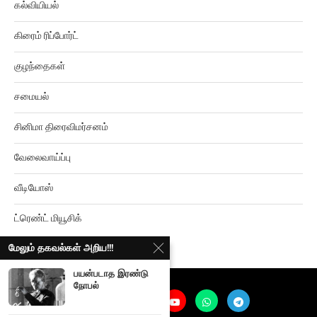
கிரைம் ரிப்போர்ட்
குழந்தைகள்
சமையல்
சினிமா திரைவிமர்சனம்
வேலைவாய்ப்பு
வீடியோஸ்
ட்ரெண்ட் மியூசிக்
மேலும் தகவல்கள் அறிய!!!
பயன்படாத இரண்டு
நோபல்