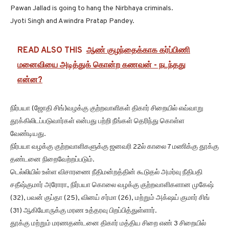
Pawan Jallad is going to hang the Nirbhaya criminals.
Jyoti Singh and Awindra Pratap Pandey.
READ ALSO THIS
ஆண் குழந்தைக்காக கர்ப்பிணி
மனைவியை அடித்துக் கொன்ற கணவன் - நடந்தது
என்ன?
நிர்பயா (ஜோதி சிங்)வழக்கு குற்றவாளிகள் திகார் சிறையில் எவ்வாறு
தூக்கிலிடப்படுவார்கள் என்பது பற்றி நீங்கள் தெரிந்து கொள்ள
வேண்டியது.
நிர்பயா வழக்கு குற்றவாளிகளுக்கு ஜனவரி 22ல் காலை 7 மணிக்கு தூக்கு
தண்டனை நிறைவேற்றப்படும்.
டெல்லியில் உள்ள விசாரணை நீதிமன்றத்தின் கூடுதல் அமர்வு நீதிபதி
சதீஷ்குமார் அரோரா, நிர்பயா கொலை வழக்கு குற்றவாளிகளான முகேஷ்
(32), பவன் குப்தா (25), வினய் சர்மா (26), மற்றும் அக்‌ஷய் குமார் சிங்
(31) ஆகியோருக்கு மரண உத்தரவு பிறப்பித்துள்ளார்.
தூக்கு மற்றும் மரணதண்டனை திகார் மத்திய சிறை எண் 3 சிறையில்