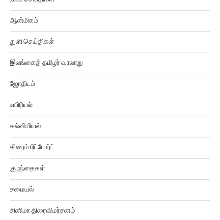
ஆன்மிகம்
துளி செய்திகள்
இலங்கைத் தமிழர் வரலாறு
ஜோதிடம்
உயிரியல்
கல்வியியல்
கிரைம் ரிப்போர்ட்
குழந்தைகள்
சமையல்
சினிமா திரைவிமர்சனம்