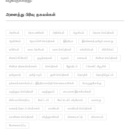
அனைத்து பிரிவு தகவல்கள்
அரசியல்
அரசு பணிகள்
அறிவியல்
அழகியல்
அவசர செய்திகள்
ஆன்மிகம்
ஆராய்ச்சி செய்திகள்
இந்தியா
இலங்கைத் தமிழர் வரலாறு
உயிரியல்
உலக அரசியல்
உலக செய்திகள்
கல்வியியல்
கிரிக்கெட்
கிரைம் ரிப்போர்ட்
குழந்தைகள்
சமூகம்
சமையல்
சினிமா செய்திகள்
சினிமா திரைவிமர்சனம்
செய்திகள்
ஜோதிடம்
ட்ரெண்ட் மியூசிக்
தமிழநாடு
தமிழ் ஈழம்
துளி செய்திகள்
தொழில்
தொழில்நுட்பம்
நல்லவர்களாக்கப்பட்ட இந்திராகாந்தி கொலையாளிகள்
பொழுதுபோக்கு
மருத்துவ செய்திகள்
மருத்துவம்
மாயமான இரகசியங்கள்
மின் வாக்கெடுப்பு
மோட்டார்
லேட்டெஸ்ட் வீடியோஸ்
வரலாறு
வலைத் தொடர் விமர்சனம்
வானியல்
வானியல் செய்திகள்
வானிலை செய்திகள்
விஞ்ஞானிகள்
விளையாட்டு
விவசாயம்
வேலைவாய்ப்பு