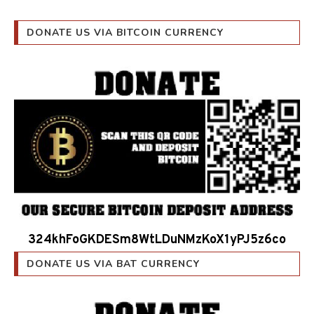
DONATE US VIA BITCOIN CURRENCY
324khFoGKDESm8WtLDuNMzKoX1yPJ5z6co
DONATE US VIA BAT CURRENCY