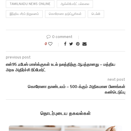
TAMILNADU NEWS ONLINE
ஆக்ஸ்போர்ட் பல்கலை
இந்திய சீரம் நிறுவனம்
கொரோனா தடுப்பூசிகள்
டெல்லி
0 comment
0
previous post
என்95 ஃபேஸ் மாஸ்க்குகள் உடல் நலத்திற்கு ஆபத்தானது – மத்திய
அரசு அதிர்ச்சி ரிப்போர்ட்
next post
கொரோனா தாண்டவம் – 500-க்கும் அதிகமான பிணங்கள்
கண்டெடுப்பு
தொடர்புடைய தகவல்கள்