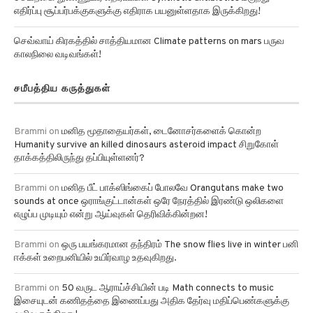
செவ்வாய் கிரகத்தில் சாத்தியமான Climate patterns on mars பருவ
காலநிலை வடிவங்கள்!
சமீபத்திய கருத்துகள்
Brammi
on
மனித மூதாதையர்கள், டைனோசர்களைக் கொன்ற
Humanity survive an killed dinosaurs asteroid impact சிறுகோள்
தாக்கத்திலிருந்து தப்பியுள்ளனர்?
Brammi
on
மனித பீட் பாக்ஸிங்கைப் போலவே Orangutans make two
sounds at once ஒராங்குட்டான்கள் ஒரே நேரத்தில் இரண்டு ஒலிகளை
எழுப்ப முடியும் என்று ஆய்வுகள் தெரிவிக்கின்றன!
Brammi
on
ஒரு பயங்கரமான தந்திரம் The snow flies live in winter பனி
ஈக்கள் உறைபனியில் உயிர்வாழ உதவுகிறது.
Brammi
on
50 வருட ஆராய்ச்சியின் படி Math connects to music
இசையுடன் கணிதத்தை இணைப்பது அதிக தேர்வு மதிப்பெண்களுக்கு
வழிவகுக்கிறது!