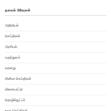
தகவல் பிரிவுகள்
அறிவியல்
செய்திகள்
அரசியல்
மருத்துவம்
வரலாறு
சினிமா செய்திகள்
விளையாட்டு
தொழில்நுட்பம்
உலக செய்திகள்