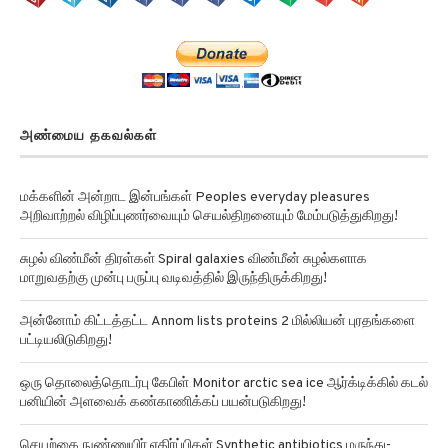
அண்மைய தகவல்கள்
மக்களின் அன்றாட இன்பங்கள் Peoples everyday pleasures
அறிவாற்றல் விழிப்புணர்வையும் செயல்திறனையும் மேம்படுத்துகிறது!
சுழல் விண்மீன் திரள்கள் Spiral galaxies விண்மீன் சுழல்களாக
மாறுவதற்கு முன்பு பருப்பு வடிவத்தில் இருந்திருக்கிறது!
அன்னோம் கிட்டத்தட்ட Annom lists proteins 2 மில்லியன் புரதங்களை
பட்டியலிடுகிறது!
ஒரு தொலைத்தொடர்பு கேபிள் Monitor arctic sea ice ஆர்க்டிக்கில் கடல்
பனியின் அளவைக் கண்காணிக்கப் பயன்படுகிறது!
செயற்கை நுண்ணுயிர் எதிர்ப்பிகள் Synthetic antibiotics மருந்து-
எதிர்ப்பு சூப்பர்பக்குகளுக்கு எதிராக பயனுள்ளதாக இருக்கிறது!