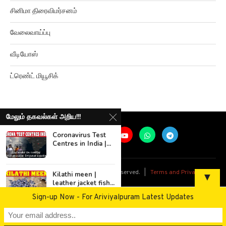
சினிமா திரைவிமர்சனம்
வேலைவாய்ப்பு
வீடியோஸ்
ட்ரெண்ட் மியூசிக்
மேலும் தகவல்கள் அறிய!!!
Coronavirus Test
Centres in India |...
@
2026
Ariviyalpuram. All rights reserved. |
Terms and Privacy
Kilathi meen |
▼
leather jacket fish...
Sign-up Now - For Ariviyalpuram Latest Updates
பட்டா மாற்ற இனி
அலைய வேண்டாம் |...