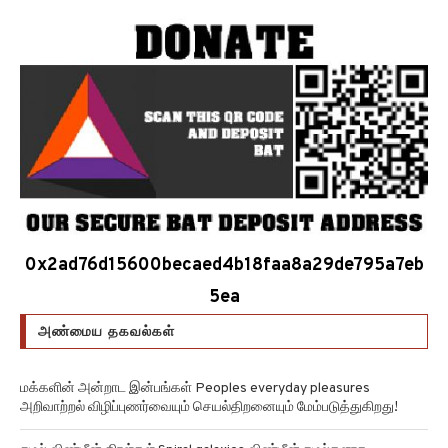
0x2ad76d15600becaed4b18faa8a29de795a7eb
5ea
அண்மைய தகவல்கள்
மக்களின் அன்றாட இன்பங்கள் Peoples everyday pleasures
அறிவாற்றல் விழிப்புணர்வையும் செயல்திறனையும் மேம்படுத்துகிறது!
சுழல் விண்மீன் திரள்கள் Spiral galaxies விண்மீன் சுழல்களாக
மாறுவதற்கு முன்பு பருப்பு வடிவத்தில் இருந்திருக்கிறது!