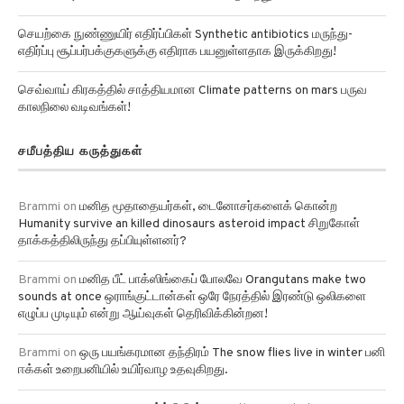
செயற்கை நுண்ணுயிர் எதிர்ப்பிகள் Synthetic antibiotics மருந்து-
எதிர்ப்பு சூப்பர்பக்குகளுக்கு எதிராக பயனுள்ளதாக இருக்கிறது!
செவ்வாய் கிரகத்தில் சாத்தியமான Climate patterns on mars பருவ
காலநிலை வடிவங்கள்!
சமீபத்திய கருத்துகள்
Brammi
on
மனித மூதாதையர்கள், டைனோசர்களைக் கொன்ற
Humanity survive an killed dinosaurs asteroid impact சிறுகோள்
தாக்கத்திலிருந்து தப்பியுள்ளனர்?
Brammi
on
மனித பீட் பாக்ஸிங்கைப் போலவே Orangutans make two
sounds at once ஒராங்குட்டான்கள் ஒரே நேரத்தில் இரண்டு ஒலிகளை
எழுப்ப முடியும் என்று ஆய்வுகள் தெரிவிக்கின்றன!
Brammi
on
ஒரு பயங்கரமான தந்திரம் The snow flies live in winter பனி
ஈக்கள் உறைபனியில் உயிர்வாழ உதவுகிறது.
Brammi
on
50 வருட ஆராய்ச்சியின் படி Math connects to music