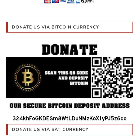
DONATE US VIA BITCOIN CURRENCY
324khFoGKDESm8WtLDuNMzKoX1yPJ5z6co
DONATE US VIA BAT CURRENCY