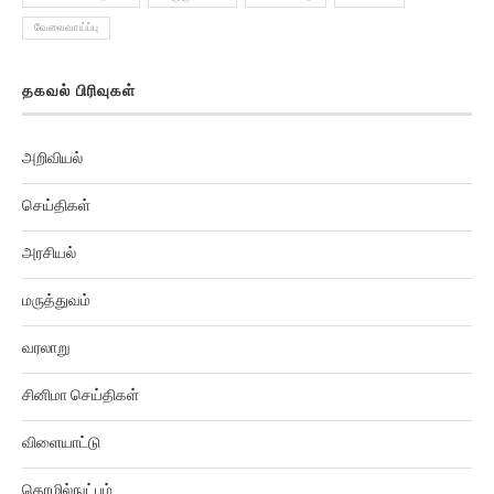
வேலைவாய்ப்பு
தகவல் பிரிவுகள்
அறிவியல்
செய்திகள்
அரசியல்
மருத்துவம்
வரலாறு
சினிமா செய்திகள்
விளையாட்டு
தொழில்நுட்பம்