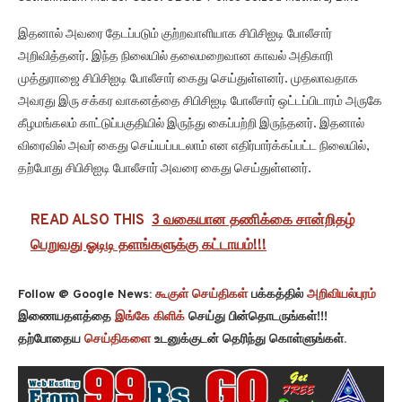
இதனால் அவரை தேடப்படும் குற்றவாளியாக சிபிசிஐடி போலீசார்
அறிவித்தனர். இந்த நிலையில் தலைமறைவான காவல் அதிகாரி
முத்துராஜை சிபிசிஐடி போலீசார் கைது செய்துள்ளனர். முதலாவதாக
அவரது இரு சக்கர வாகனத்தை சிபிசிஐடி போலீசார் ஒட்டப்பிடாரம் அருகே
கீழமங்கலம் காட்டுப்பகுதியில் இருந்து கைப்பற்றி இருந்தனர். இதனால்
விரைவில் அவர் கைது செய்யப்படலாம் என எதிர்பார்க்கப்பட்ட நிலையில்,
தற்போது சிபிசிஐடி போலீசார் அவரை கைது செய்துள்ளனர்.
READ ALSO THIS
3 வகையான தணிக்கை சான்றிதழ்
பெறுவது ஓடிடி தளங்களுக்கு கட்டாயம்!!!
Follow @ Google News:
கூகுள் செய்திகள்
பக்கத்தில்
அறிவியல்புரம்
இணையதளத்தை
இங்கே கிளிக்
செய்து பின்தொடருங்கள்!!!
தற்போதைய
செய்திகளை
உடனுக்குடன் தெரிந்து கொள்ளுங்கள்.