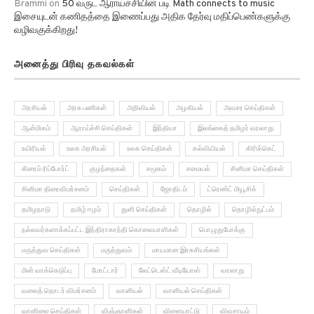
இசையுடன் கணிதத்தை இணைப்பது அதிக தேர்வு மதிப்பெண்களுக்கு
வழிவகுக்கிறது!
அனைத்து பிரிவு தகவல்கள்
அரசியல்
அரசு பணிகள்
அறிவியல்
அழகியல்
அவசர செய்திகள்
ஆன்மிகம்
ஆராய்ச்சி செய்திகள்
இந்தியா
இலங்கைத் தமிழர் வரலாறு
உயிரியல்
உலக அரசியல்
உலக செய்திகள்
கல்வியியல்
கிரிக்கெட்
கிரைம் ரிப்போர்ட்
குழந்தைகள்
சமூகம்
சமையல்
சினிமா செய்திகள்
சினிமா திரைவிமர்சனம்
செய்திகள்
ஜோதிடம்
ட்ரெண்ட் மியூசிக்
தமிழநாடு
தமிழ் ஈழம்
துளி செய்திகள்
தொழில்
தொழில்நுட்பம்
நல்லவர்களாக்கப்பட்ட இந்திராகாந்தி கொலையாளிகள்
பொழுதுபோக்கு
மருத்துவ செய்திகள்
மருத்துவம்
மாயமான இரகசியங்கள்
மின் வாக்கெடுப்பு
மோட்டார்
லேட்டெஸ்ட் வீடியோஸ்
வரலாறு
வலைத் தொடர் விமர்சனம்
வானியல்
வானியல் செய்திகள்
வானிலை செய்திகள்
விஞ்ஞானிகள்
விளையாட்டு
விவசாயம்