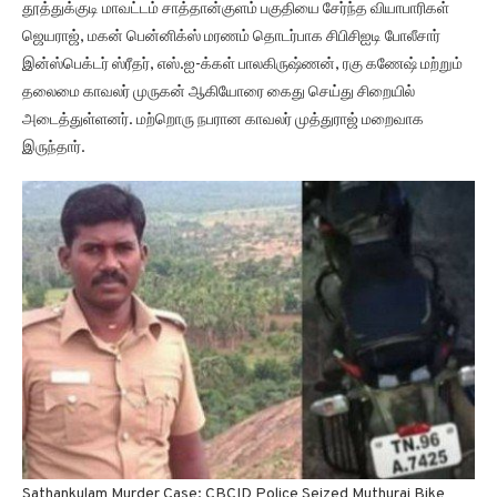
தூத்துக்குடி மாவட்டம் சாத்தான்குளம் பகுதியை சேர்ந்த வியாபாரிகள்
ஜெயராஜ், மகன் பென்னிக்ஸ் மரணம் தொடர்பாக சிபிசிஐடி போலீசார்
இன்ஸ்பெக்டர் ஸ்ரீதர், எஸ்.ஐ-க்கள் பாலகிருஷ்ணன், ரகு கணேஷ் மற்றும்
தலைமை காவலர் முருகன் ஆகியோரை கைது செய்து சிறையில்
அடைத்துள்ளனர். மற்றொரு நபரான காவலர் முத்துராஜ் மறைவாக
இருந்தார்.
Sathankulam Murder Case: CBCID Police Seized Muthuraj Bike