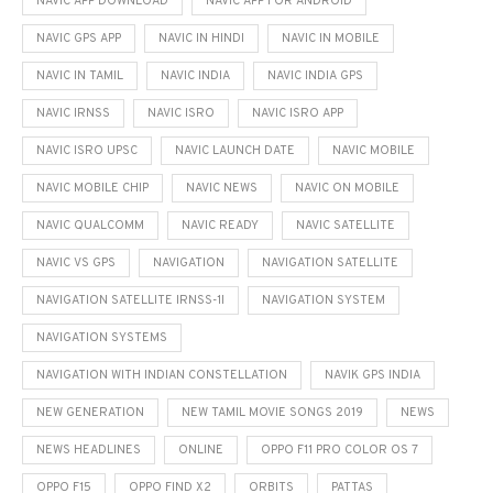
NAVIC APP DOWNLOAD
NAVIC APP FOR ANDROID
NAVIC GPS APP
NAVIC IN HINDI
NAVIC IN MOBILE
NAVIC IN TAMIL
NAVIC INDIA
NAVIC INDIA GPS
NAVIC IRNSS
NAVIC ISRO
NAVIC ISRO APP
NAVIC ISRO UPSC
NAVIC LAUNCH DATE
NAVIC MOBILE
NAVIC MOBILE CHIP
NAVIC NEWS
NAVIC ON MOBILE
NAVIC QUALCOMM
NAVIC READY
NAVIC SATELLITE
NAVIC VS GPS
NAVIGATION
NAVIGATION SATELLITE
NAVIGATION SATELLITE IRNSS-1I
NAVIGATION SYSTEM
NAVIGATION SYSTEMS
NAVIGATION WITH INDIAN CONSTELLATION
NAVIK GPS INDIA
NEW GENERATION
NEW TAMIL MOVIE SONGS 2019
NEWS
NEWS HEADLINES
ONLINE
OPPO F11 PRO COLOR OS 7
OPPO F15
OPPO FIND X2
ORBITS
PATTAS