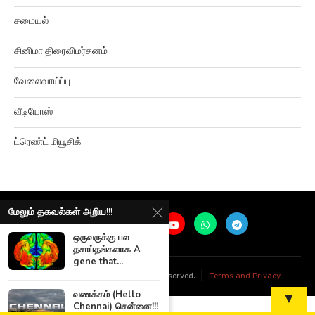
சமையல்
சினிமா திரைவிமர்சனம்
வேலைவாய்ப்பு
வீடியோஸ்
ட்ரெண்ட் மியூசிக்
மேலும் தகவல்கள் அறிய!!!
ஒருவருக்கு பல
தசாப்தங்களாக A
gene that...
@
2026
Ariviyalpuram. All rights reserved. |
Terms and Privacy
வணக்கம் (Hello
▼
Chennai) சென்னை!!!