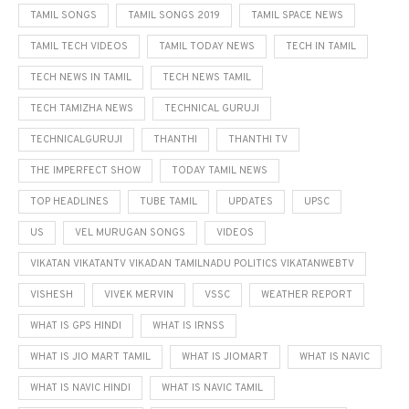
TAMIL SONGS
TAMIL SONGS 2019
TAMIL SPACE NEWS
TAMIL TECH VIDEOS
TAMIL TODAY NEWS
TECH IN TAMIL
TECH NEWS IN TAMIL
TECH NEWS TAMIL
TECH TAMIZHA NEWS
TECHNICAL GURUJI
TECHNICALGURUJI
THANTHI
THANTHI TV
THE IMPERFECT SHOW
TODAY TAMIL NEWS
TOP HEADLINES
TUBE TAMIL
UPDATES
UPSC
US
VEL MURUGAN SONGS
VIDEOS
VIKATAN VIKATANTV VIKADAN TAMILNADU POLITICS VIKATANWEBTV
VISHESH
VIVEK MERVIN
VSSC
WEATHER REPORT
WHAT IS GPS HINDI
WHAT IS IRNSS
WHAT IS JIO MART TAMIL
WHAT IS JIOMART
WHAT IS NAVIC
WHAT IS NAVIC HINDI
WHAT IS NAVIC TAMIL