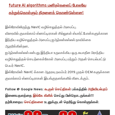
future AI algorithms மனிதர்களைப் போலவே
கற்றுக்கொள்ளும் திறனைக் கொண்டுள்ளன!
இஸ்ரோவிலிருந்து NavIC வழிசெலுத்தல் அமைப்பு.
விரைவில் குவால்காம் ஸ்னாப்டிராகன் சில்லுகள் ஸ்மார்ட்போன்களுக்கான
இந்திய வழிசெலுத்தல் அமைப்பு ஐஆர்என்எஸ்எஸ் நாவிக்கை
ஆதரிக்கின்றன.
ஐஆர்என்எஸ்எஸ் என்பது இந்தியா உருவாக்கிய ஒரு சுயாதீன பிராந்திய
வழிசெலுத்தல் செயற்கைக்கோள் அமைப்பு மற்றும் அதன் செயல்பாட்டு
பெயர் NavIC.
இஸ்ரோவின் NavIC க்கான ஆதரவு நவம்பர் 2019 முதல் OEM களுக்கான
குவால்காம் ஸ்னாப்டிராகன் இயங்குதளங்களில் கிடைக்கும்.
Follow @ Google News:
கூகுள் செய்திகள்
பக்கத்தில்
அறிவியல்புரம்
இணையதளத்தை
இங்கே கிளிக்
செய்து பின்தொடருங்கள்!!!
தற்போதைய
செய்திகளை
உடனுக்குடன் தெரிந்து கொள்ளுங்கள்.