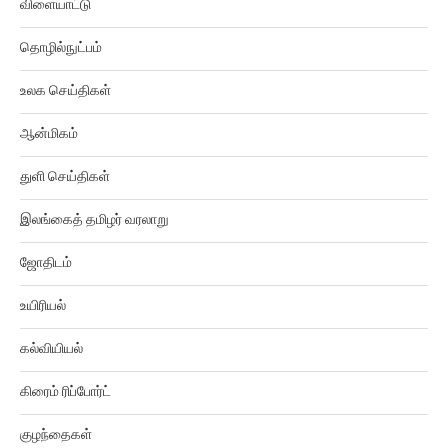
விளையாட்டு
தொழில்நுட்பம்
உலக செய்திகள்
ஆன்மிகம்
துளி செய்திகள்
இலங்கைத் தமிழர் வரலாறு
ஜோதிடம்
உயிரியல்
கல்வியியல்
கிரைம் ரிப்போர்ட்
குழந்தைகள்