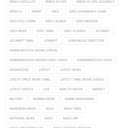
IRNSS SATELLITE
IRNSS VS GPS
IRNSS VS GPS ACCURACY
IRNSS-1I
IRNWT
ISRO
ISRO CHAIRMAN K SIVAN
ISRO FULL FORM
ISRO LAUNCH
ISRO MISSION
ISRO NEWS
ISRO TAMIL
ISRO VS NASA
JIO MART
JIO MART TAMIL
JIOMART
JUBIN MUSIC DIRECTOR
KANNA MOOCHI AATAM LYRICAL
KANNAMPOOCHI ANTAM SONG LYRICS
KANNAMPOOCHI SONG
KNOWLEDGE
LATEST
LATEST NEWS
LATEST SPACE NEWS TAMIL
LATEST TAMIL MOVIE SONGS
LATEST VIDEOS
LIVE
MAN TO MOON
MARKET
MILITARY
MUMBAI NEWS
NAMBI NARAYANAN
NARENDRA MODI
NASA
NASA TAMIL
NATIONAL NEWS
NAVIC
NAVIC APP