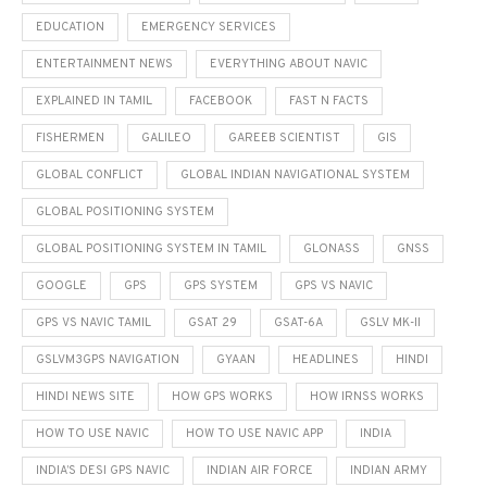
EDUCATION
EMERGENCY SERVICES
ENTERTAINMENT NEWS
EVERYTHING ABOUT NAVIC
EXPLAINED IN TAMIL
FACEBOOK
FAST N FACTS
FISHERMEN
GALILEO
GAREEB SCIENTIST
GIS
GLOBAL CONFLICT
GLOBAL INDIAN NAVIGATIONAL SYSTEM
GLOBAL POSITIONING SYSTEM
GLOBAL POSITIONING SYSTEM IN TAMIL
GLONASS
GNSS
GOOGLE
GPS
GPS SYSTEM
GPS VS NAVIC
GPS VS NAVIC TAMIL
GSAT 29
GSAT-6A
GSLV MK-II
GSLVM3GPS NAVIGATION
GYAAN
HEADLINES
HINDI
HINDI NEWS SITE
HOW GPS WORKS
HOW IRNSS WORKS
HOW TO USE NAVIC
HOW TO USE NAVIC APP
INDIA
INDIA’S DESI GPS NAVIC
INDIAN AIR FORCE
INDIAN ARMY