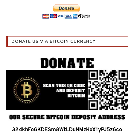
DONATE US VIA BITCOIN CURRENCY
324khFoGKDESm8WtLDuNMzKoX1yPJ5z6co