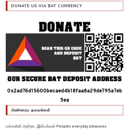
DONATE US VIA BAT CURRENCY
0x2ad76d15600becaed4b18faa8a29de795a7eb
5ea
அண்மைய தகவல்கள்
மக்களின் அன்றாட இன்பங்கள் Peoples everyday pleasures