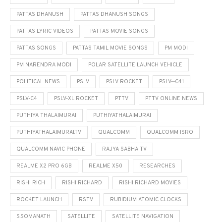
PATTAS DHANUSH
PATTAS DHANUSH SONGS
PATTAS LYRIC VIDEOS
PATTAS MOVIE SONGS
PATTAS SONGS
PATTAS TAMIL MOVIE SONGS
PM MODI
PM NARENDRA MODI
POLAR SATELLITE LAUNCH VEHICLE
POLITICAL NEWS
PSLV
PSLV ROCKET
PSLV--C41
PSLV-C4
PSLV-XL ROCKET
PTTV
PTTV ONLINE NEWS
PUTHIYA THALAIMURAI
PUTHIYATHALAIMURAI
PUTHIYATHALAIMURAI.TV
QUALCOMM
QUALCOMM ISRO
QUALCOMM NAVIC PHONE
RAJYA SABHA TV
REALME X2 PRO 6GB
REALME X50
RESEARCHES
RISHI RICH
RISHI RICHARD
RISHI RICHARD MOVIES
ROCKET LAUNCH
RSTV
RUBIDIUM ATOMIC CLOCKS
S.SOMANATH
SATELLITE
SATELLITE NAVIGATION