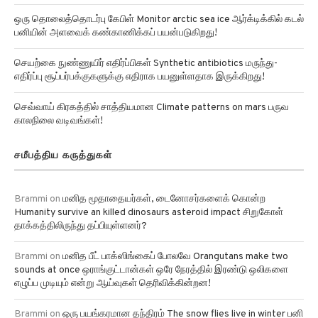
ஒரு தொலைத்தொடர்பு கேபிள் Monitor arctic sea ice ஆர்க்டிக்கில் கடல்
பனியின் அளவைக் கண்காணிக்கப் பயன்படுகிறது!
செயற்கை நுண்ணுயிர் எதிர்ப்பிகள் Synthetic antibiotics மருந்து-
எதிர்ப்பு சூப்பர்பக்குகளுக்கு எதிராக பயனுள்ளதாக இருக்கிறது!
செவ்வாய் கிரகத்தில் சாத்தியமான Climate patterns on mars பருவ
காலநிலை வடிவங்கள்!
சமீபத்திய கருத்துகள்
Brammi
on
மனித மூதாதையர்கள், டைனோசர்களைக் கொன்ற
Humanity survive an killed dinosaurs asteroid impact சிறுகோள்
தாக்கத்திலிருந்து தப்பியுள்ளனர்?
Brammi
on
மனித பீட் பாக்ஸிங்கைப் போலவே Orangutans make two
sounds at once ஒராங்குட்டான்கள் ஒரே நேரத்தில் இரண்டு ஒலிகளை
எழுப்ப முடியும் என்று ஆய்வுகள் தெரிவிக்கின்றன!
Brammi
on
ஒரு பயங்கரமான தந்திரம் The snow flies live in winter பனி