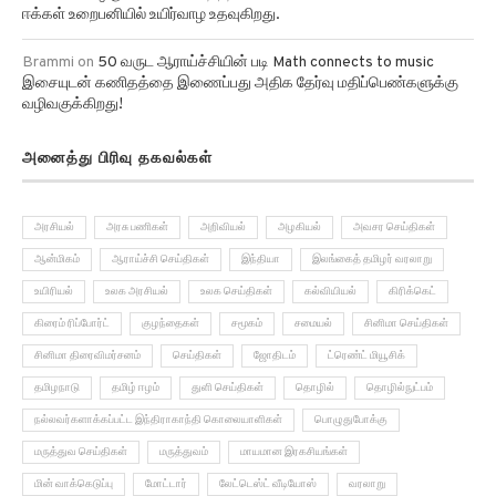
ஈக்கள் உறைபனியில் உயிர்வாழ உதவுகிறது.
Brammi
on
50 வருட ஆராய்ச்சியின் படி Math connects to music
இசையுடன் கணிதத்தை இணைப்பது அதிக தேர்வு மதிப்பெண்களுக்கு
வழிவகுக்கிறது!
அனைத்து பிரிவு தகவல்கள்
அரசியல்
அரசு பணிகள்
அறிவியல்
அழகியல்
அவசர செய்திகள்
ஆன்மிகம்
ஆராய்ச்சி செய்திகள்
இந்தியா
இலங்கைத் தமிழர் வரலாறு
உயிரியல்
உலக அரசியல்
உலக செய்திகள்
கல்வியியல்
கிரிக்கெட்
கிரைம் ரிப்போர்ட்
குழந்தைகள்
சமூகம்
சமையல்
சினிமா செய்திகள்
சினிமா திரைவிமர்சனம்
செய்திகள்
ஜோதிடம்
ட்ரெண்ட் மியூசிக்
தமிழநாடு
தமிழ் ஈழம்
துளி செய்திகள்
தொழில்
தொழில்நுட்பம்
நல்லவர்களாக்கப்பட்ட இந்திராகாந்தி கொலையாளிகள்
பொழுதுபோக்கு
மருத்துவ செய்திகள்
மருத்துவம்
மாயமான இரகசியங்கள்
மின் வாக்கெடுப்பு
மோட்டார்
லேட்டெஸ்ட் வீடியோஸ்
வரலாறு