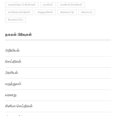
வலைத் தொடர் விமர்சனம்
வானியல்
வானியல் செய்திகள்
வானிலை செய்திகள்
விஞ்ஞானிகள்
விளையாட்டு
விவசாயம்
வேலைவாய்ப்பு
தகவல் பிரிவுகள்
அறிவியல்
செய்திகள்
அரசியல்
மருத்துவம்
வரலாறு
சினிமா செய்திகள்