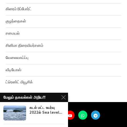
கிரைம் ரிப்போர்ட்
குழந்தைகள்
சமையல்
சினிமா திரைவிமர்சனம்
வேலைவாய்ப்பு
வீடியோஸ்
ட்ரெண்ட் மியூசிக்
மேலும் தகவல்கள் அறிய!!!
கடல் மட்ட உயர்வு
2022ல் Sea level...