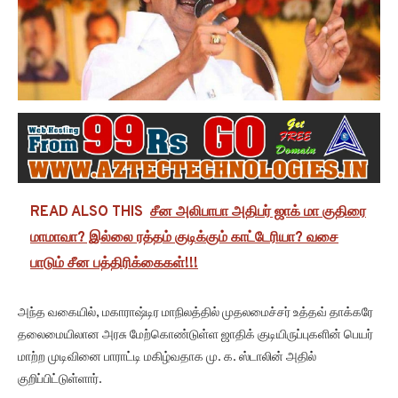
READ ALSO THIS
சீன அலிபாபா அதிபர் ஜாக் மா குதிரை
மாமாவா? இல்லை ரத்தம் குடிக்கும் காட்டேரியா? வசை
பாடும் சீன பத்திரிக்கைகள்!!!
அந்த வகையில், மகாராஷ்டிர மாநிலத்தில் முதலமைச்சர் உத்தவ் தாக்கரே
தலைமையிலான அரசு மேற்கொண்டுள்ள ஜாதிக் குடியிருப்புகளின் பெயர்
மாற்ற முடிவினை பாராட்டி மகிழ்வதாக மு. க. ஸ்டாலின் அதில்
குறிப்பிட்டுள்ளார்.