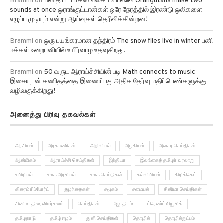
Brammi
on
மனித பீட் பாக்ஸிங்கைப் போலவே Orangutans make two
sounds at once ஒராங்குட்டான்கள் ஒரே நேரத்தில் இரண்டு ஒலிகளை
எழுப்ப முடியும் என்று ஆய்வுகள் தெரிவிக்கின்றன!
Brammi
on
ஒரு பயங்கரமான தந்திரம் The snow flies live in winter பனி
ஈக்கள் உறைபனியில் உயிர்வாழ உதவுகிறது.
Brammi
on
50 வருட ஆராய்ச்சியின் படி Math connects to music
இசையுடன் கணிதத்தை இணைப்பது அதிக தேர்வு மதிப்பெண்களுக்கு
வழிவகுக்கிறது!
அனைத்து பிரிவு தகவல்கள்
அரசியல்
அரசு பணிகள்
அறிவியல்
அழகியல்
அவசர செய்திகள்
ஆன்மிகம்
ஆராய்ச்சி செய்திகள்
இந்தியா
இலங்கைத் தமிழர் வரலாறு
உயிரியல்
உலக அரசியல்
உலக செய்திகள்
கல்வியியல்
கிரிக்கெட்
கிரைம் ரிப்போர்ட்
குழந்தைகள்
சமூகம்
சமையல்
சினிமா செய்திகள்
சினிமா திரைவிமர்சனம்
செய்திகள்
ஜோதிடம்
ட்ரெண்ட் மியூசிக்
தமிழநாடு
தமிழ் ஈழம்
துளி செய்திகள்
தொழில்
தொழில்நுட்பம்