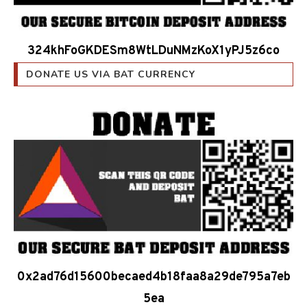
324khFoGKDESm8WtLDuNMzKoX1yPJ5z6co
DONATE US VIA BAT CURRENCY
0x2ad76d15600becaed4b18faa8a29de795a7eb
5ea