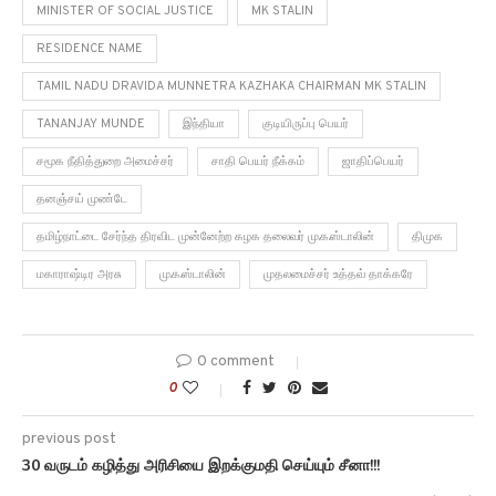
MINISTER OF SOCIAL JUSTICE
MK STALIN
RESIDENCE NAME
TAMIL NADU DRAVIDA MUNNETRA KAZHAKA CHAIRMAN MK STALIN
TANANJAY MUNDE
இந்தியா
குடியிருப்பு பெயர்
சமூக நீதித்துறை அமைச்சர்
சாதி பெயர் நீக்கம்
ஜாதிப்பெயர்
தனஞ்சய் முண்டே
தமிழ்நாட்டை சேர்ந்த திரவிட முன்னேற்ற கழக தலைவர் மு.க.ஸ்டாலின்
திமுக
மகாராஷ்டிர அரசு
மு.க.ஸ்டாலின்
முதலமைச்சர் உத்தவ் தாக்கரே
0 comment
0
previous post
30 வருடம் கழித்து அரிசியை இறக்குமதி செய்யும் சீனா!!!