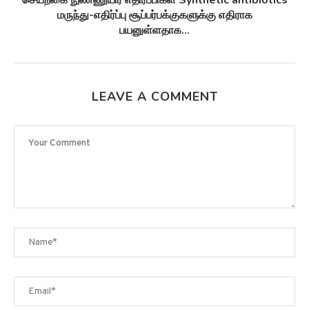
செயற்கை நுண்ணுயிர் எதிர்ப்பிகள் Synthetic antibiotics
மருந்து-எதிர்ப்பு சூப்பர்பக்குகளுக்கு எதிராக
பயனுள்ளதாக...
LEAVE A COMMENT