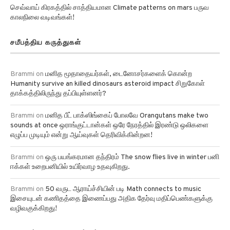
செவ்வாய் கிரகத்தில் சாத்தியமான Climate patterns on mars பருவ
காலநிலை வடிவங்கள்!
சமீபத்திய கருத்துகள்
Brammi
on
மனித மூதாதையர்கள், டைனோசர்களைக் கொன்ற
Humanity survive an killed dinosaurs asteroid impact சிறுகோள்
தாக்கத்திலிருந்து தப்பியுள்ளனர்?
Brammi
on
மனித பீட் பாக்ஸிங்கைப் போலவே Orangutans make two
sounds at once ஒராங்குட்டான்கள் ஒரே நேரத்தில் இரண்டு ஒலிகளை
எழுப்ப முடியும் என்று ஆய்வுகள் தெரிவிக்கின்றன!
Brammi
on
ஒரு பயங்கரமான தந்திரம் The snow flies live in winter பனி
ஈக்கள் உறைபனியில் உயிர்வாழ உதவுகிறது.
Brammi
on
50 வருட ஆராய்ச்சியின் படி Math connects to music
இசையுடன் கணிதத்தை இணைப்பது அதிக தேர்வு மதிப்பெண்களுக்கு
வழிவகுக்கிறது!