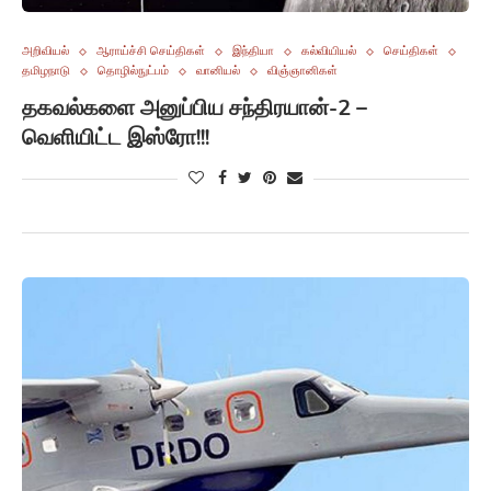
அறிவியல்
ஆராய்ச்சி செய்திகள்
இந்தியா
கல்வியியல்
செய்திகள்
தமிழநாடு
தொழில்நுட்பம்
வானியல்
விஞ்ஞானிகள்
தகவல்களை அனுப்பிய சந்திரயான்-2 –
வெளியிட்ட இஸ்ரோ!!!