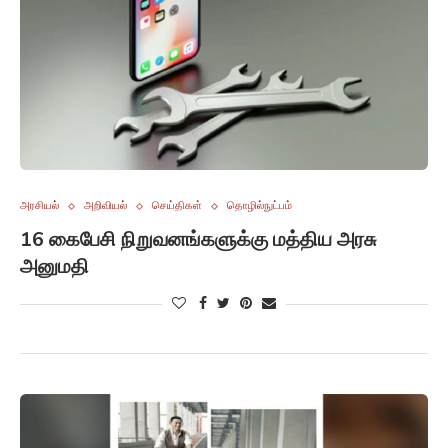
அரசியல்
அறிவியல்
செய்திகள்
தொழில்நுட்பம்
16 கைபேசி நிறுவனங்களுக்கு மத்திய அரசு
அனுமதி