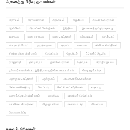
அனைத்து பிரிவு தகவல்கள்
அரசியல்
அரசு பணிகள்
அறிவியல்
அழகியல்
அவசர செய்திகள்
ஆன்மிகம்
ஆராய்ச்சி செய்திகள்
இந்தியா
இலங்கைத் தமிழர் வரலாறு
உயிரியல்
உலக அரசியல்
உலக செய்திகள்
கல்வியியல்
கிரிக்கெட்
கிரைம் ரிப்போர்ட்
குழந்தைகள்
சமூகம்
சமையல்
சினிமா செய்திகள்
சினிமா திரைவிமர்சனம்
செய்திகள்
ஜோதிடம்
ட்ரெண்ட் மியூசிக்
தமிழநாடு
தமிழ் ஈழம்
துளி செய்திகள்
தொழில்
தொழில்நுட்பம்
நல்லவர்களாக்கப்பட்ட இந்திராகாந்தி கொலையாளிகள்
பொழுதுபோக்கு
மருத்துவ செய்திகள்
மருத்துவம்
மாயமான இரகசியங்கள்
மின் வாக்கெடுப்பு
மோட்டார்
லேட்டெஸ்ட் வீடியோஸ்
வரலாறு
வலைத் தொடர் விமர்சனம்
வானியல்
வானியல் செய்திகள்
வானிலை செய்திகள்
விஞ்ஞானிகள்
விளையாட்டு
விவசாயம்
வேலைவாய்ப்பு
தகவல் பிரிவுகள்