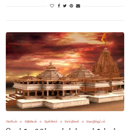
அரசியல்
அறிவியல்
ஆன்மிகம்
செய்திகள்
தொழில்நுட்பம்