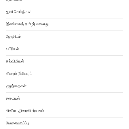
துளி செய்திகள்
இலங்கைத் தமிழர் வரலாறு
ஜோதிடம்
உயிரியல்
கல்வியியல்
கிரைம் ரிப்போர்ட்
குழந்தைகள்
சமையல்
சினிமா திரைவிமர்சனம்
வேலைவாய்ப்பு