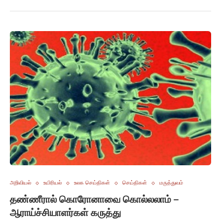
அறிவியல்
உயிரியல்
உலக செய்திகள்
செய்திகள்
மருத்துவம்
தண்ணீரால் கொரோனாவை கொல்லலாம் –
ஆராய்ச்சியாளர்கள் கருத்து