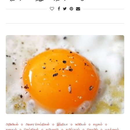
அறிவியல்
அவசர செய்திகள்
இந்தியா
உயிரியல்
சமூகம்
சமையல்
செய்திகள்
தமிழநாடு
தமிழ் ஈழம்
தொழில்
மருத்துவம்