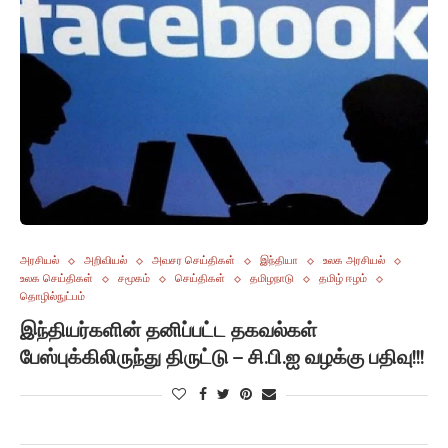
அரசியல்
அறிவியல்
அவசர செய்திகள்
இந்தியா
உலக அரசியல்
உலக செய்திகள்
சமூகம்
செய்திகள்
தமிழநாடு
தமிழ் ஈழம்
தொழில்நுட்பம்
இந்தியர்களின் தனிப்பட்ட தகவல்கள்
பேஸ்புக்கிலிருந்து திருட்டு – சி.பி.ஐ வழக்கு பதிவு!!!