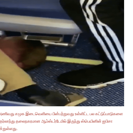
 அணிவது சமூக இடைவெளியை பின்பற்றுவது உள்ளிட்ட பல கட்டுப்பாடுகளை
நெதர்லாந்து தலைநகரமான ஆம்ஸ்டர்டேமில் இருந்து ஸ்பெயினின் ஐபிசா
ன்றுள்ளது.