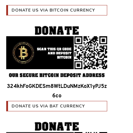
DONATE US VIA BITCOIN CURRENCY
324khFoGKDESm8WtLDuNMzKoX1yPJ5z
6co
DONATE US VIA BAT CURRENCY