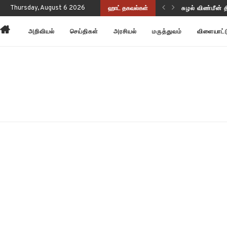
Thursday, August 6 2026
ஹாட் தகவல்கள்
சுழல் விண்மீன் 
அன்னோம் கிட்ட
அறிவியல்
செய்திகள்
அரசியல்
மருத்துவம்
விளையாட்