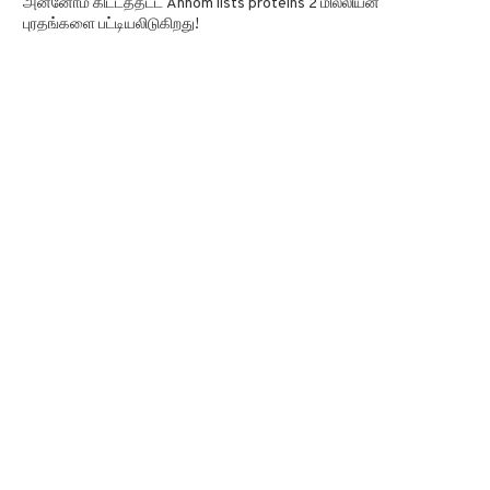
அன்னோம் கிட்டத்தட்ட Annom lists proteins 2 மில்லியன்
புரதங்களை பட்டியலிடுகிறது!