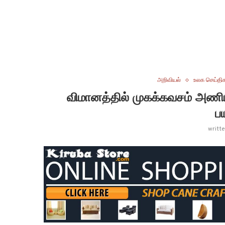
அறிவியல்
உலக செய்தி
விமானத்தில் முகக்கவசம் அணி
ப
writt