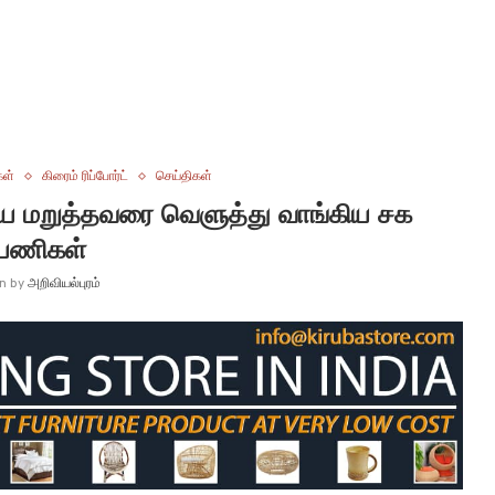
கள்
கிரைம் ரிப்போர்ட்
செய்திகள்
ய மறுத்தவரை வெளுத்து வாங்கிய சக
யணிகள்
en by
அறிவியல்புரம்