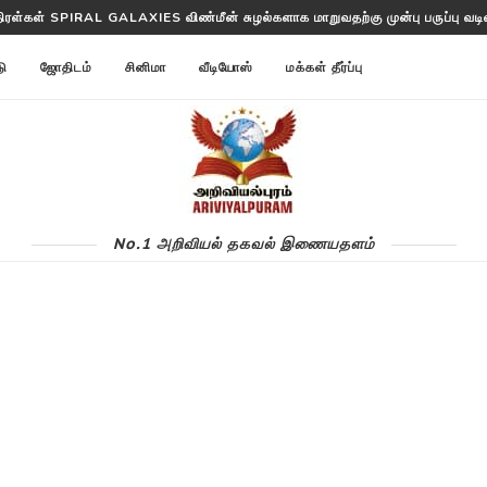
திரள்கள் SPIRAL GALAXIES விண்மீன் சுழல்களாக மாறுவதற்கு முன்பு பருப்பு வடிவத
த்தட்ட ANNOM LISTS PROTEINS 2 மில்லியன் புரதங்களை பட்டியலிடுகிறது!
டு
ஜோதிடம்
சினிமா
வீடியோஸ்
மக்கள் தீர்ப்பு
No.1 அறிவியல் தகவல் இணையதளம்