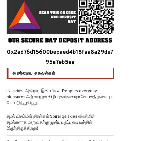
0x2ad76d15600becaed4b18faa8a29de7
95a7eb5ea
அண்மைய தகவல்கள்
மக்களின் அன்றாட இன்பங்கள் Peoples everyday
pleasures அறிவாற்றல் விழிப்புணர்வையும் செயல்திறனையும்
மேம்படுத்துகிறது!
சுழல் விண்மீன் திரள்கள் Spiral galaxies விண்மீன்
சுழல்களாக மாறுவதற்கு முன்பு பருப்பு வடிவத்தில்
இருந்திருக்கிறது!