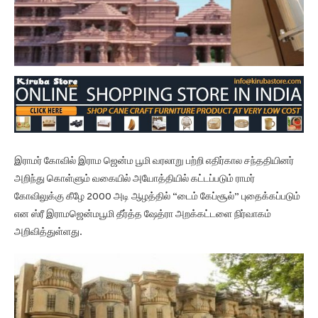
இராமர் கோவில் இராம ஜென்ம பூமி வரலாறு பற்றி எதிர்கால சந்ததியினர்
அறிந்து கொள்ளும் வகையில் அயோத்தியில் கட்டப்படும் ராமர்
கோவிலுக்கு கீழே 2000 அடி ஆழத்தில் “டைம் கேப்சூல்” புதைக்கப்படும்
என ஸ்ரீ இராமஜென்மபூமி தீர்த்த ஷேத்ரா அறக்கட்டளை நிர்வாகம்
அறிவித்துள்ளது.