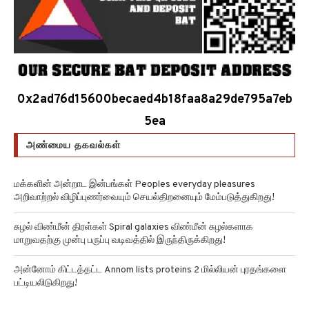
0x2ad76d15600becaed4b18faa8a29de795a7eb
5ea
அண்மைய தகவல்கள்
மக்களின் அன்றாட இன்பங்கள் Peoples everyday pleasures
அறிவாற்றல் விழிப்புணர்வையும் செயல்திறனையும் மேம்படுத்துகிறது!
சுழல் விண்மீன் திரள்கள் Spiral galaxies விண்மீன் சுழல்களாக
மாறுவதற்கு முன்பு பருப்பு வடிவத்தில் இருந்திருக்கிறது!
அன்னோம் கிட்டத்தட்ட Annom lists proteins 2 மில்லியன் புரதங்களை
பட்டியலிடுகிறது!