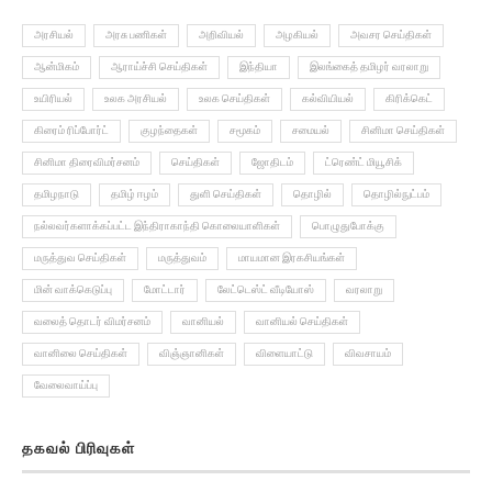
அரசியல்
அரசு பணிகள்
அறிவியல்
அழகியல்
அவசர செய்திகள்
ஆன்மிகம்
ஆராய்ச்சி செய்திகள்
இந்தியா
இலங்கைத் தமிழர் வரலாறு
உயிரியல்
உலக அரசியல்
உலக செய்திகள்
கல்வியியல்
கிரிக்கெட்
கிரைம் ரிப்போர்ட்
குழந்தைகள்
சமூகம்
சமையல்
சினிமா செய்திகள்
சினிமா திரைவிமர்சனம்
செய்திகள்
ஜோதிடம்
ட்ரெண்ட் மியூசிக்
தமிழநாடு
தமிழ் ஈழம்
துளி செய்திகள்
தொழில்
தொழில்நுட்பம்
நல்லவர்களாக்கப்பட்ட இந்திராகாந்தி கொலையாளிகள்
பொழுதுபோக்கு
மருத்துவ செய்திகள்
மருத்துவம்
மாயமான இரகசியங்கள்
மின் வாக்கெடுப்பு
மோட்டார்
லேட்டெஸ்ட் வீடியோஸ்
வரலாறு
வலைத் தொடர் விமர்சனம்
வானியல்
வானியல் செய்திகள்
வானிலை செய்திகள்
விஞ்ஞானிகள்
விளையாட்டு
விவசாயம்
வேலைவாய்ப்பு
தகவல் பிரிவுகள்