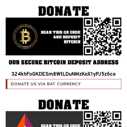
324khFoGKDESm8WtLDuNMzKoX1yPJ5z6co
DONATE US VIA BAT CURRENCY