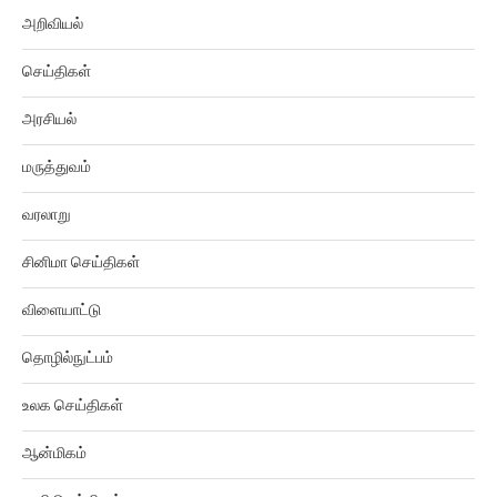
அறிவியல்
செய்திகள்
அரசியல்
மருத்துவம்
வரலாறு
சினிமா செய்திகள்
விளையாட்டு
தொழில்நுட்பம்
உலக செய்திகள்
ஆன்மிகம்
துளி செய்திகள்