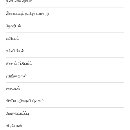
இலங்கைத் தமிழர் வரலாறு
ஜோதிடம்
உயிரியல்
கல்வியியல்
கிரைம் ரிப்போர்ட்
குழந்தைகள்
சமையல்
சினிமா திரைவிமர்சனம்
வேலைவாய்ப்பு
வீடியோஸ்