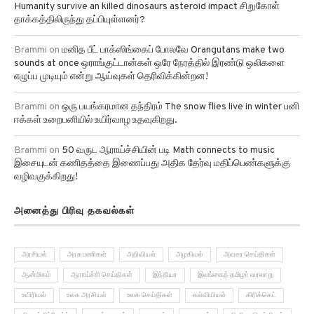
Humanity survive an killed dinosaurs asteroid impact சிறுகோள்
தாக்கத்திலிருந்து தப்பியுள்ளனர்?
Brammi
on
மனித பீட் பாக்ஸிங்கைப் போலவே Orangutans make two
sounds at once ஒராங்குட்டான்கள் ஒரே நேரத்தில் இரண்டு ஒலிகளை
எழுப்ப முடியும் என்று ஆய்வுகள் தெரிவிக்கின்றன!
Brammi
on
ஒரு பயங்கரமான தந்திரம் The snow flies live in winter பனி
ஈக்கள் உறைபனியில் உயிர்வாழ உதவுகிறது.
Brammi
on
50 வருட ஆராய்ச்சியின் படி Math connects to music
இசையுடன் கணிதத்தை இணைப்பது அதிக தேர்வு மதிப்பெண்களுக்கு
வழிவகுக்கிறது!
அனைத்து பிரிவு தகவல்கள்
அரசியல்
அரசு பணிகள்
அறிவியல்
அழகியல்
அவசர செய்திகள்
ஆன்மிகம்
ஆராய்ச்சி செய்திகள்
இந்தியா
இலங்கைத் தமிழர் வரலாறு
உயிரியல்
உலக அரசியல்
உலக செய்திகள்
கல்வியியல்
கிரிக்கெட்
கிரைம் ரிப்போர்ட்
குழந்தைகள்
சமூகம்
சமையல்
சினிமா செய்திகள்