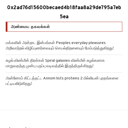
0x2ad76d15600becaed4b18faa8a29de795a7eb
5ea
அண்மைய தகவல்கள்
மக்களின் அன்றாட இன்பங்கள் Peoples everyday pleasures
அறிவாற்றல் விழிப்புணர்வையும் செயல்திறனையும் மேம்படுத்துகிறது!
சுழல் விண்மீன் திரள்கள் Spiral galaxies விண்மீன் சுழல்களாக
மாறுவதற்கு முன்பு பருப்பு வடிவத்தில் இருந்திருக்கிறது!
அன்னோம் கிட்டத்தட்ட Annom lists proteins 2 மில்லியன் புரதங்களை
பட்டியலிடுகிறது!
எங்களை பற்றி