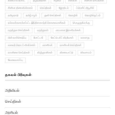
சினிமா திரைவிமர்சனம்
செய்திகள்
ஜோதிடம்
ட்ரெண்ட் மியூசிக்
தமிழநாடு
தமிழ் ஈழம்
துளி செய்திகள்
தொழில்
தொழில்நுட்பம்
நல்லவர்களாக்கப்பட்ட இந்திராகாந்தி கொலையாளிகள்
பொழுதுபோக்கு
மருத்துவ செய்திகள்
மருத்துவம்
மாயமான இரகசியங்கள்
மின் வாக்கெடுப்பு
மோட்டார்
லேட்டெஸ்ட் வீடியோஸ்
வரலாறு
வலைத் தொடர் விமர்சனம்
வானியல்
வானியல் செய்திகள்
வானிலை செய்திகள்
விஞ்ஞானிகள்
விளையாட்டு
விவசாயம்
வேலைவாய்ப்பு
தகவல் பிரிவுகள்
அறிவியல்
செய்திகள்
அரசியல்