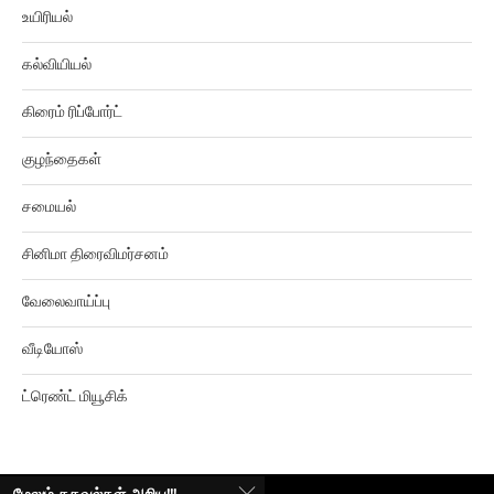
உயிரியல்
கல்வியியல்
கிரைம் ரிப்போர்ட்
குழந்தைகள்
சமையல்
சினிமா திரைவிமர்சனம்
வேலைவாய்ப்பு
வீடியோஸ்
ட்ரெண்ட் மியூசிக்