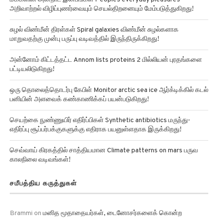
அறிவாற்றல் விழிப்புணர்வையும் செயல்திறனையும் மேம்படுத்துகிறது!
சுழல் விண்மீன் திரள்கள் Spiral galaxies விண்மீன் சுழல்களாக
மாறுவதற்கு முன்பு பருப்பு வடிவத்தில் இருந்திருக்கிறது!
அன்னோம் கிட்டத்தட்ட Annom lists proteins 2 மில்லியன் புரதங்களை
பட்டியலிடுகிறது!
ஒரு தொலைத்தொடர்பு கேபிள் Monitor arctic sea ice ஆர்க்டிக்கில் கடல்
பனியின் அளவைக் கண்காணிக்கப் பயன்படுகிறது!
செயற்கை நுண்ணுயிர் எதிர்ப்பிகள் Synthetic antibiotics மருந்து-
எதிர்ப்பு சூப்பர்பக்குகளுக்கு எதிராக பயனுள்ளதாக இருக்கிறது!
செவ்வாய் கிரகத்தில் சாத்தியமான Climate patterns on mars பருவ
காலநிலை வடிவங்கள்!
சமீபத்திய கருத்துகள்
Brammi
on
மனித மூதாதையர்கள், டைனோசர்களைக் கொன்ற