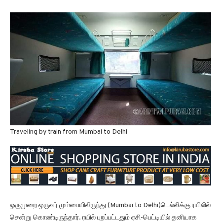
Traveling by train from Mumbai to Delhi
ஒருமுறை ஒருவர் மும்பையிலிருந்து (Mumbai to Delhi)டெல்லிக்கு ரயிலில்
சென்று கொண்டிருந்தார். ரயில் புறப்பட்டதும் ஏசி-பெட்டியில் தனியாக