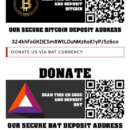
324khFoGKDESm8WtLDuNMzKoX1yPJ5z6co
DONATE US VIA BAT CURRENCY