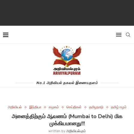
No.1 அறிவியல் தகவல் இணையதளம்
அறிவியல்
இந்தியா
சமூகம்
செய்திகள்
தமிழநாடு
தமிழ் ஈழம்
அனைத்திற்கும் ஆவணம் (Mumbai to Delhi) மிக
முக்கியமானது!!!
written by
அறிவியல்புரம்