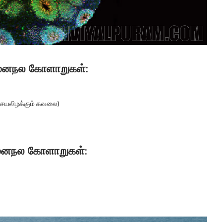
மனநல கோளாறுகள்:
 செயலிழக்கும் கவலை)
மனநல கோளாறுகள்: