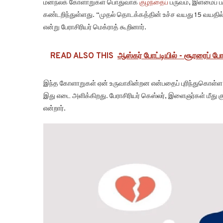
மனநலக் கோளாறுகள் பொதுவாக
குழந்தைப்
பருவம், இளமைப் பர
கண்டறிந்துள்ளது. “முதல் தொடக்கத்தின் உச்ச வயது 15 வயதில
என்று பேராசிரியர் மெக்ராத் கூறினார்.
READ ALSO THIS
ஆஸ்கர் போட்டியில் - சூரரைப் போற
இந்த கோளாறுகள் ஏன் உருவாகின்றன என்பதைப் புரிந்துகொள்ள அ
இது எடை அளிக்கிறது. பேராசிரியர் கெஸ்லர், இளைஞர்கள் மீது 
என்றார்.