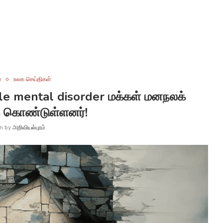
்
உலக செய்திகள்
le mental disorder மக்கள் மனநலக்
 கொண்டுள்ளனர்!
en by
அறிவியல்புரம்