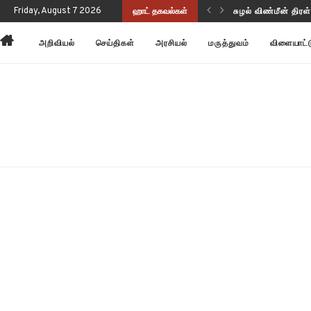
Friday, August 7 2026
ஹாட் தகவல்கள்
அன்னோம் கிட்டத்தட
அறிவியல்
செய்திகள்
அரசியல்
மருத்துவம்
விளையாட்