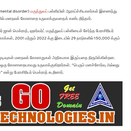
 mental disorder)
மருத்துவப்
பள்ளியின் ஆராய்ச்சியாளர்கள் இணைந்து
ாளில் மனநலக் கோளாறை உருவாக்குவதைக் கண்டறிந்தார்.
ஜான் மெக்ராத், ஹார்வர்ட் மருத்துவப் பள்ளியைச் சேர்ந்த பேராசிரியர்
ாக்கள், 2001 மற்றும் 2022 க்கு இடையில் 29 நாடுகளில் 150,000 க்கும்
த முடிவுகள் மனநலக் கோளாறுகள் அதிகமாக இருப்பதை நிரூபிக்கின்றன.
ு ஒரு கோளாறையாவது உருவாக்குகிறார்கள். “பெரும் மனச்சோர்வு அல்லது
்று பேராசிரியர் மெக்ராத் கூறினார்.