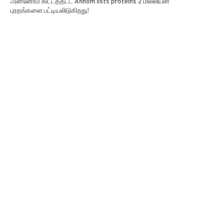
அன்னோம் கிட்டத்தட்ட Annom lists proteins 2 மில்லியன்
புரதங்களை பட்டியலிடுகிறது!