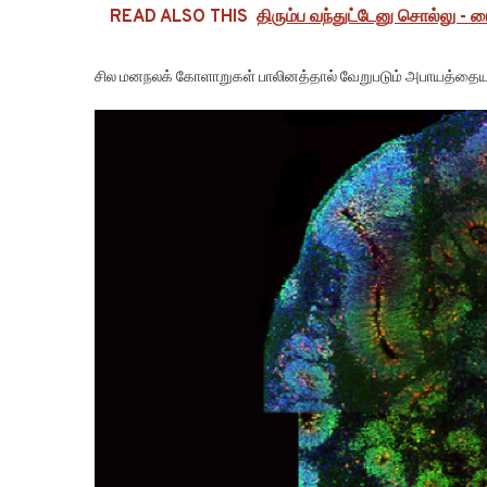
READ ALSO THIS
திரும்ப வந்துட்டேனு சொல்லு - ம
சில மனநலக் கோளாறுகள் பாலினத்தால் வேறுபடும் அபாயத்தையும