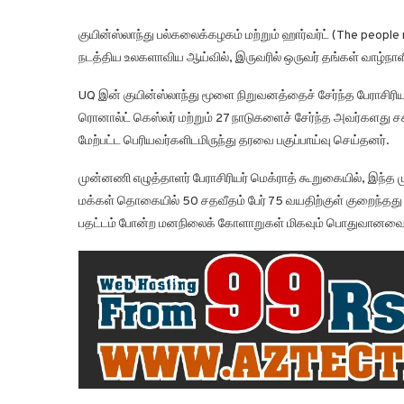
குயின்ஸ்லாந்து பல்கலைக்கழகம் மற்றும் ஹார்வர்ட் (The people
நடத்திய உலகளாவிய ஆய்வில், இருவரில் ஒருவர் தங்கள் வாழ்ந
UQ இன் குயின்ஸ்லாந்து மூளை நிறுவனத்தைச் சேர்ந்த பேராசிரியர் 
ரொனால்ட் கெஸ்லர் மற்றும் 27 நாடுகளைச் சேர்ந்த அவர்களது சக
மேற்பட்ட பெரியவர்களிடமிருந்து தரவை பகுப்பாய்வு செய்தனர்.
முன்னணி எழுத்தாளர் பேராசிரியர் மெக்ராத் கூறுகையில், இந்
மக்கள் தொகையில் 50 சதவீதம் பேர் 75 வயதிற்குள் குறைந்தத
பதட்டம் போன்ற மனநிலைக் கோளாறுகள் மிகவும் பொதுவானவை” என