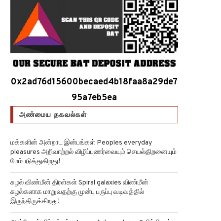
0x2ad76d15600becaed4b18faa8a29de7
95a7eb5ea
அண்மைய தகவல்கள்
மக்களின் அன்றாட இன்பங்கள் Peoples everyday
pleasures அறிவாற்றல் விழிப்புணர்வையும் செயல்திறனையும்
மேம்படுத்துகிறது!
சுழல் விண்மீன் திரள்கள் Spiral galaxies விண்மீன்
சுழல்களாக மாறுவதற்கு முன்பு பருப்பு வடிவத்தில்
இருந்திருக்கிறது!