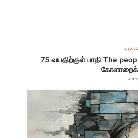
அறிவியல
75 வயதிற்குள் பாதி The peop
கோளாறைக்
writt