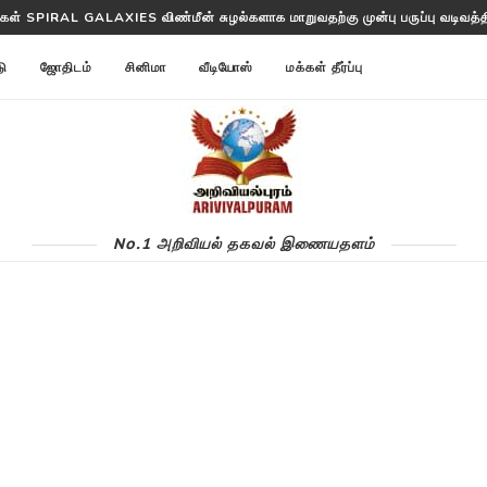
்ட ANNOM LISTS PROTEINS 2 மில்லியன் புரதங்களை பட்டியலிடுகிறது!
டு
ஜோதிடம்
சினிமா
வீடியோஸ்
மக்கள் தீர்ப்பு
No.1 அறிவியல் தகவல் இணையதளம்