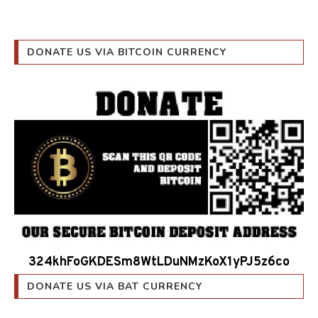
DONATE US VIA BITCOIN CURRENCY
324khFoGKDESm8WtLDuNMzKoX1yPJ5z6co
DONATE US VIA BAT CURRENCY