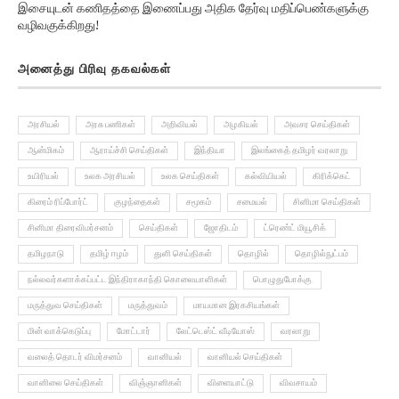
வழிவகுக்கிறது!
அனைத்து பிரிவு தகவல்கள்
அரசியல்
அரசு பணிகள்
அறிவியல்
அழகியல்
அவசர செய்திகள்
ஆன்மிகம்
ஆராய்ச்சி செய்திகள்
இந்தியா
இலங்கைத் தமிழர் வரலாறு
உயிரியல்
உலக அரசியல்
உலக செய்திகள்
கல்வியியல்
கிரிக்கெட்
கிரைம் ரிப்போர்ட்
குழந்தைகள்
சமூகம்
சமையல்
சினிமா செய்திகள்
சினிமா திரைவிமர்சனம்
செய்திகள்
ஜோதிடம்
ட்ரெண்ட் மியூசிக்
தமிழநாடு
தமிழ் ஈழம்
துளி செய்திகள்
தொழில்
தொழில்நுட்பம்
நல்லவர்களாக்கப்பட்ட இந்திராகாந்தி கொலையாளிகள்
பொழுதுபோக்கு
மருத்துவ செய்திகள்
மருத்துவம்
மாயமான இரகசியங்கள்
மின் வாக்கெடுப்பு
மோட்டார்
லேட்டெஸ்ட் வீடியோஸ்
வரலாறு
வலைத் தொடர் விமர்சனம்
வானியல்
வானியல் செய்திகள்
வானிலை செய்திகள்
விஞ்ஞானிகள்
விளையாட்டு
விவசாயம்
வேலைவாய்ப்பு