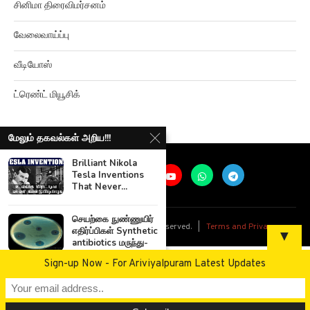
வேலைவாய்ப்பு
வீடியோஸ்
ட்ரெண்ட் மியூசிக்
மேலும் தகவல்கள் அறிய!!!
Brilliant Nikola
Tesla Inventions
That Never...
@
2026
Ariviyalpuram. All rights reserved. |
Terms and Privacy
செயற்கை நுண்ணுயிர்
எதிர்ப்பிகள் Synthetic
▼
antibiotics மருந்து-
எதிர்ப்பு...
Sign-up Now - For Ariviyalpuram Latest Updates
தமிழ்நாட்டை நோக்கி
மேலும் இரண்டு புயல்!!!