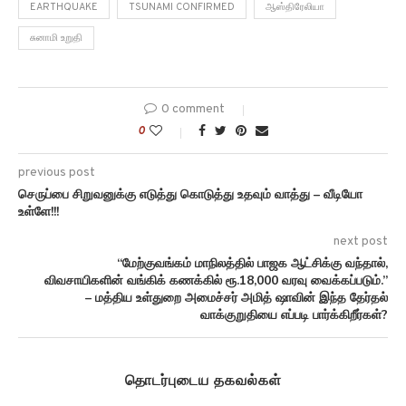
EARTHQUAKE
TSUNAMI CONFIRMED
ஆஸ்திரேலியா
சுனாமி உறுதி
0 comment
0
previous post
செருப்பை சிறுவனுக்கு எடுத்து கொடுத்து உதவும் வாத்து – வீடியோ
உள்ளே!!!
next post
“மேற்குவங்கம் மாநிலத்தில் பாஜக ஆட்சிக்கு வந்தால்,
விவசாயிகளின் வங்கிக் கணக்கில் ரூ.18,000 வரவு வைக்கப்படும்.”
– மத்திய உள்துறை அமைச்சர் அமித் ஷாவின் இந்த தேர்தல்
வாக்குறுதியை எப்படி பார்க்கிறீர்கள்?
தொடர்புடைய தகவல்கள்