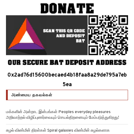
0x2ad76d15600becaed4b18faa8a29de795a7eb
5ea
அண்மைய தகவல்கள்
மக்களின் அன்றாட இன்பங்கள் Peoples everyday pleasures
அறிவாற்றல் விழிப்புணர்வையும் செயல்திறனையும் மேம்படுத்துகிறது!
சுழல் விண்மீன் திரள்கள் Spiral galaxies விண்மீன் சுழல்களாக
மாறுவதற்கு முன்பு பருப்பு வடிவத்தில் இருந்திருக்கிறது!