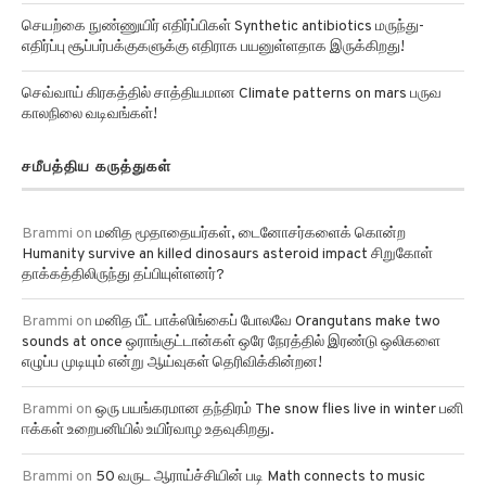
செயற்கை நுண்ணுயிர் எதிர்ப்பிகள் Synthetic antibiotics மருந்து-
எதிர்ப்பு சூப்பர்பக்குகளுக்கு எதிராக பயனுள்ளதாக இருக்கிறது!
செவ்வாய் கிரகத்தில் சாத்தியமான Climate patterns on mars பருவ
காலநிலை வடிவங்கள்!
சமீபத்திய கருத்துகள்
Brammi
on
மனித மூதாதையர்கள், டைனோசர்களைக் கொன்ற
Humanity survive an killed dinosaurs asteroid impact சிறுகோள்
தாக்கத்திலிருந்து தப்பியுள்ளனர்?
Brammi
on
மனித பீட் பாக்ஸிங்கைப் போலவே Orangutans make two
sounds at once ஒராங்குட்டான்கள் ஒரே நேரத்தில் இரண்டு ஒலிகளை
எழுப்ப முடியும் என்று ஆய்வுகள் தெரிவிக்கின்றன!
Brammi
on
ஒரு பயங்கரமான தந்திரம் The snow flies live in winter பனி
ஈக்கள் உறைபனியில் உயிர்வாழ உதவுகிறது.
Brammi
on
50 வருட ஆராய்ச்சியின் படி Math connects to music
இசையுடன் கணிதத்தை இணைப்பது அதிக தேர்வு மதிப்பெண்களுக்கு