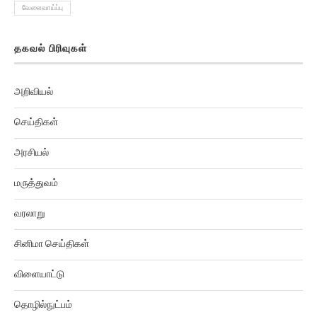
தகவல் பிரிவுகள்
அறிவியல்
செய்திகள்
அரசியல்
மருத்துவம்
வரலாறு
சினிமா செய்திகள்
விளையாட்டு
தொழில்நுட்பம்