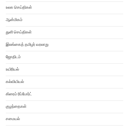
உலக செய்திகள்
ஆன்மிகம்
துளி செய்திகள்
இலங்கைத் தமிழர் வரலாறு
ஜோதிடம்
உயிரியல்
கல்வியியல்
கிரைம் ரிப்போர்ட்
குழந்தைகள்
சமையல்
சினிமா திரைவிமர்சனம்