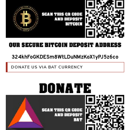
324khFoGKDESm8WtLDuNMzKoX1yPJ5z6co
DONATE US VIA BAT CURRENCY