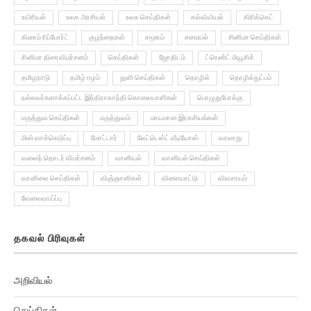
உயிரியல்
உலக அரசியல்
உலக செய்திகள்
கல்வியியல்
கிரிக்கெட்
கிரைம் ரிப்போர்ட்
குழந்தைகள்
சமூகம்
சமையல்
சினிமா செய்திகள்
சினிமா திரைவிமர்சனம்
செய்திகள்
ஜோதிடம்
ட்ரெண்ட் மியூசிக்
தமிழநாடு
தமிழ் ஈழம்
துளி செய்திகள்
தொழில்
தொழில்நுட்பம்
நல்லவர்களாக்கப்பட்ட இந்திராகாந்தி கொலையாளிகள்
பொழுதுபோக்கு
மருத்துவ செய்திகள்
மருத்துவம்
மாயமான இரகசியங்கள்
மின் வாக்கெடுப்பு
மோட்டார்
லேட்டெஸ்ட் வீடியோஸ்
வரலாறு
வலைத் தொடர் விமர்சனம்
வானியல்
வானியல் செய்திகள்
வானிலை செய்திகள்
விஞ்ஞானிகள்
விளையாட்டு
விவசாயம்
வேலைவாய்ப்பு
தகவல் பிரிவுகள்
அறிவியல்