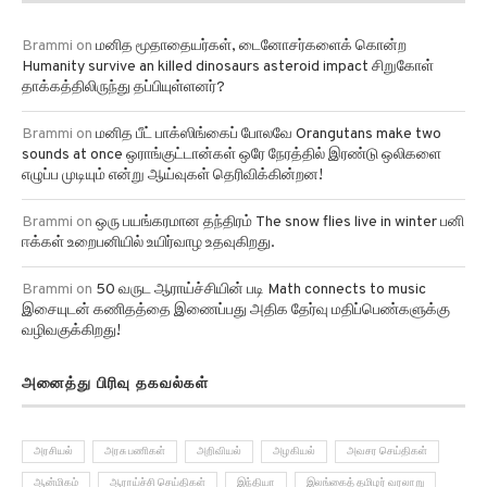
Brammi
on
மனித மூதாதையர்கள், டைனோசர்களைக் கொன்ற
Humanity survive an killed dinosaurs asteroid impact சிறுகோள்
தாக்கத்திலிருந்து தப்பியுள்ளனர்?
Brammi
on
மனித பீட் பாக்ஸிங்கைப் போலவே Orangutans make two
sounds at once ஒராங்குட்டான்கள் ஒரே நேரத்தில் இரண்டு ஒலிகளை
எழுப்ப முடியும் என்று ஆய்வுகள் தெரிவிக்கின்றன!
Brammi
on
ஒரு பயங்கரமான தந்திரம் The snow flies live in winter பனி
ஈக்கள் உறைபனியில் உயிர்வாழ உதவுகிறது.
Brammi
on
50 வருட ஆராய்ச்சியின் படி Math connects to music
இசையுடன் கணிதத்தை இணைப்பது அதிக தேர்வு மதிப்பெண்களுக்கு
வழிவகுக்கிறது!
அனைத்து பிரிவு தகவல்கள்
அரசியல்
அரசு பணிகள்
அறிவியல்
அழகியல்
அவசர செய்திகள்
ஆன்மிகம்
ஆராய்ச்சி செய்திகள்
இந்தியா
இலங்கைத் தமிழர் வரலாறு