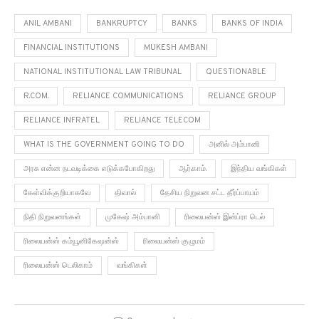
ANIL AMBANI
BANKRUPTCY
BANKS
BANKS OF INDIA
FINANCIAL INSTITUTIONS
MUKESH AMBANI
NATIONAL INSTITUTIONAL LAW TRIBUNAL
QUESTIONABLE
R.COM.
RELIANCE COMMUNICATIONS
RELIANCE GROUP
RELIANCE INFRATEL
RELIANCE TELECOM
WHAT IS THE GOVERNMENT GOING TO DO
அனில் அம்பானி
அரசு என்ன நடவடிக்கை எடுக்கபோகிறது
ஆர்.காம்.
இந்திய வங்கிகள்
கேள்விக்குறியாகவே
திவால்
தேசிய நிறுவன சட்ட தீர்ப்பாயம்
நிதி நிறுவனங்கள்
முகேஷ் அம்பானி
ரிலையன்ஸ் இன்ப்ரா டெல்
ரிலையன்ஸ் கம்யூனிகேஷன்ஸ்
ரிலையன்ஸ் குழுமம்
ரிலையன்ஸ் டெலிகாம்
வங்கிகள்