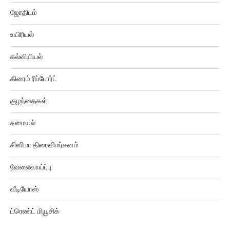
ஜோதிடம்
உயிரியல்
கல்வியியல்
கிரைம் ரிப்போர்ட்
குழந்தைகள்
சமையல்
சினிமா திரைவிமர்சனம்
வேலைவாய்ப்பு
வீடியோஸ்
ட்ரெண்ட் மியூசிக்