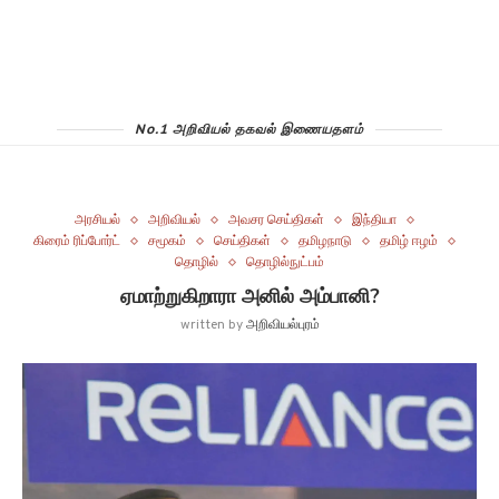
No.1 அறிவியல் தகவல் இணையதளம்
அரசியல்
அறிவியல்
அவசர செய்திகள்
இந்தியா
கிரைம் ரிப்போர்ட்
சமூகம்
செய்திகள்
தமிழநாடு
தமிழ் ஈழம்
தொழில்
தொழில்நுட்பம்
ஏமாற்றுகிறாரா அனில் அம்பானி?
written by
அறிவியல்புரம்