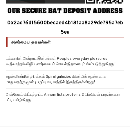
0x2ad76d15600becaed4b18faa8a29de795a7eb
5ea
அண்மைய தகவல்கள்
மக்களின் அன்றாட இன்பங்கள் Peoples everyday pleasures
அறிவாற்றல் விழிப்புணர்வையும் செயல்திறனையும் மேம்படுத்துகிறது!
சுழல் விண்மீன் திரள்கள் Spiral galaxies விண்மீன் சுழல்களாக
மாறுவதற்கு முன்பு பருப்பு வடிவத்தில் இருந்திருக்கிறது!
அன்னோம் கிட்டத்தட்ட Annom lists proteins 2 மில்லியன் புரதங்களை
பட்டியலிடுகிறது!