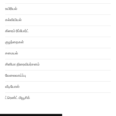
உயிரியல்
கல்வியியல்
கிரைம் ரிப்போர்ட்
குழந்தைகள்
சமையல்
சினிமா திரைவிமர்சனம்
வேலைவாய்ப்பு
வீடியோஸ்
ட்ரெண்ட் மியூசிக்