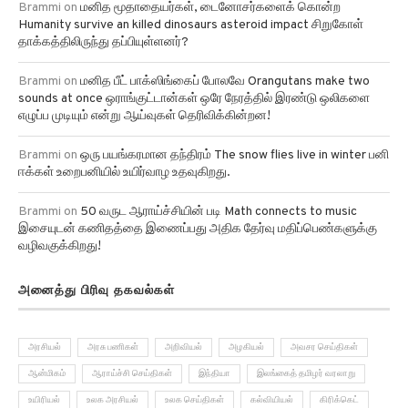
Humanity survive an killed dinosaurs asteroid impact சிறுகோள்
தாக்கத்திலிருந்து தப்பியுள்ளனர்?
Brammi
on
மனித பீட் பாக்ஸிங்கைப் போலவே Orangutans make two
sounds at once ஒராங்குட்டான்கள் ஒரே நேரத்தில் இரண்டு ஒலிகளை
எழுப்ப முடியும் என்று ஆய்வுகள் தெரிவிக்கின்றன!
Brammi
on
ஒரு பயங்கரமான தந்திரம் The snow flies live in winter பனி
ஈக்கள் உறைபனியில் உயிர்வாழ உதவுகிறது.
Brammi
on
50 வருட ஆராய்ச்சியின் படி Math connects to music
இசையுடன் கணிதத்தை இணைப்பது அதிக தேர்வு மதிப்பெண்களுக்கு
வழிவகுக்கிறது!
அனைத்து பிரிவு தகவல்கள்
அரசியல்
அரசு பணிகள்
அறிவியல்
அழகியல்
அவசர செய்திகள்
ஆன்மிகம்
ஆராய்ச்சி செய்திகள்
இந்தியா
இலங்கைத் தமிழர் வரலாறு
உயிரியல்
உலக அரசியல்
உலக செய்திகள்
கல்வியியல்
கிரிக்கெட்