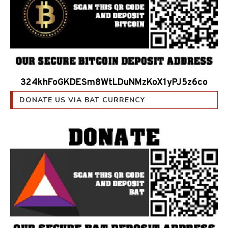
324khFoGKDESm8WtLDuNMzKoX1yPJ5z6co
DONATE US VIA BAT CURRENCY