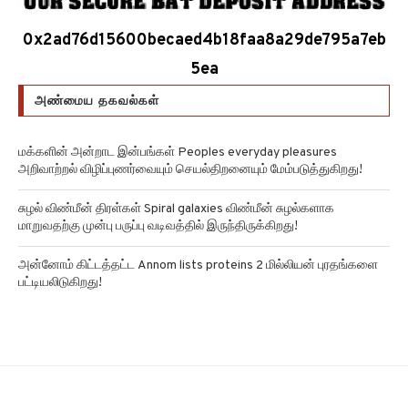
0x2ad76d15600becaed4b18faa8a29de795a7eb
5ea
அண்மைய தகவல்கள்
மக்களின் அன்றாட இன்பங்கள் Peoples everyday pleasures
அறிவாற்றல் விழிப்புணர்வையும் செயல்திறனையும் மேம்படுத்துகிறது!
சுழல் விண்மீன் திரள்கள் Spiral galaxies விண்மீன் சுழல்களாக
மாறுவதற்கு முன்பு பருப்பு வடிவத்தில் இருந்திருக்கிறது!
அன்னோம் கிட்டத்தட்ட Annom lists proteins 2 மில்லியன் புரதங்களை
பட்டியலிடுகிறது!