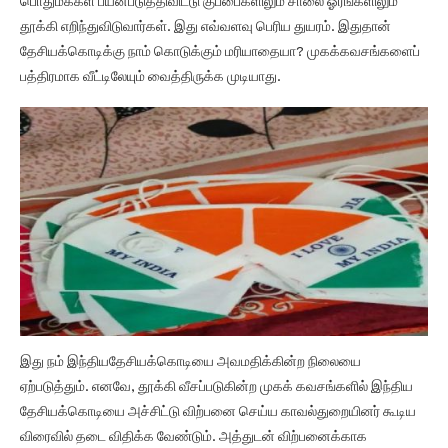
பொதுமக்கள் பயன்படுத்திவிட்டு குப்பைகளிலும் சாலை ஓரங்களிலும்
தூக்கி எறிந்துவிடுவார்கள். இது எவ்வளவு பெரிய துயரம். இதுதான்
தேசியக்கொடிக்கு நாம் கொடுக்கும் மரியாதையா? முகக்கவசங்களைப்
பத்திரமாக வீட்டிலேயும் வைத்திருக்க முடியாது.
இது நம் இந்தியதேசியக்கொடியை அவமதிக்கின்ற நிலையை
ஏற்படுத்தும். எனவே, தூக்கி வீசப்படுகின்ற முகக் கவசங்களில் இந்திய
தேசியக்கொடியை அச்சிட்டு விற்பனை செய்ய காவல்துறையினர் கூடிய
விரைவில் தடை விதிக்க வேண்டும். அத்துடன் விற்பனைக்காக