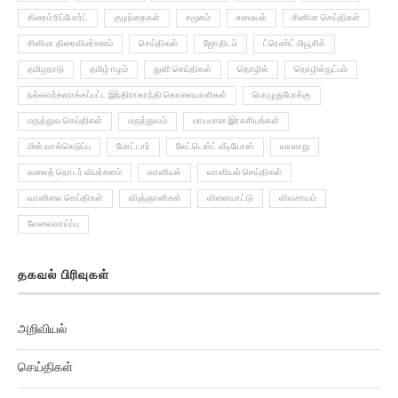
கிரைம் ரிப்போர்ட்
குழந்தைகள்
சமூகம்
சமையல்
சினிமா செய்திகள்
சினிமா திரைவிமர்சனம்
செய்திகள்
ஜோதிடம்
ட்ரெண்ட் மியூசிக்
தமிழநாடு
தமிழ் ஈழம்
துளி செய்திகள்
தொழில்
தொழில்நுட்பம்
நல்லவர்களாக்கப்பட்ட இந்திராகாந்தி கொலையாளிகள்
பொழுதுபோக்கு
மருத்துவ செய்திகள்
மருத்துவம்
மாயமான இரகசியங்கள்
மின் வாக்கெடுப்பு
மோட்டார்
லேட்டெஸ்ட் வீடியோஸ்
வரலாறு
வலைத் தொடர் விமர்சனம்
வானியல்
வானியல் செய்திகள்
வானிலை செய்திகள்
விஞ்ஞானிகள்
விளையாட்டு
விவசாயம்
வேலைவாய்ப்பு
தகவல் பிரிவுகள்
அறிவியல்
செய்திகள்
அரசியல்