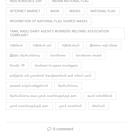
INDEPENDENCE DAY
INDIAN NATIONAL FLAG
INTERNET MARKET
MASK
MASKS
NATIONAL FLAG
PROHIBITION OF NATIONAL FLAG SHAPED MASKS
TAMIL NADU DAIRY AGENTS WORKERS WELFARE ASSOCIATION
COMPLAINT
அறிவியல்
அறிவியல் புரம்
அறிவியல்புரம்
இணைய வழி சந்தை
இந்திய தேசியக்கொடி
கொரோனா
கொரோனா வைரஸ்
கோவிட்-19
சென்னை பெருநகர காவல்துறை
தமிழ்நாடு பால் முகவர்கள் தொழிலாளர்கள் நலச் சங்கம் புகார்
தலைவர் சு.ஆ.பொன்னுச்சாமி
தேசியக்கொடி
தேசியக்கொடி வடிவ முகக் கவசங்களுக்குத் தடை
நடிகர் எஸ்.வி.சேகர்
முகக் கவசங்களுக்குத் தடை
முகக் கவசங்கள்
விளம்பரம்
0 comment