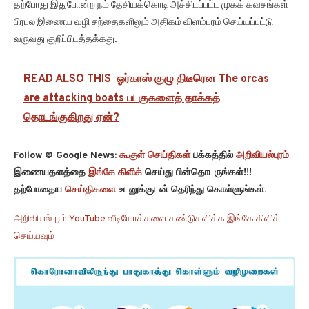
தற்போது இதுபோன்ற நம் தேசியக்கொடி அச்சிடப்பட்ட முகக் கவசங்கள்
பிரபல இணைய வழி சந்தைகளிலும் அதிகம் விளம்பரம் செய்யப்பட்டு
வருவது குறிப்பிடத்தக்கது.
READ ALSO THIS
ஓர்காஸ் குழு திடீரென The orcas
are attacking boats படகுகளைத் தாக்கத்
தொடங்குகிறது ஏன்?
Follow @ Google News:
கூகுள் செய்திகள்
பக்கத்தில்
அறிவியல்புரம்
இணையதளத்தை
இங்கே கிளிக்
செய்து பின்தொடருங்கள்!!!
தற்போதைய
செய்திகளை
உடனுக்குடன் தெரிந்து கொள்ளுங்கள்.
அறிவியல்புரம் YouTube வீடியோக்களை கண்டுகளிக்க இங்கே கிளிக்
செய்யவும்