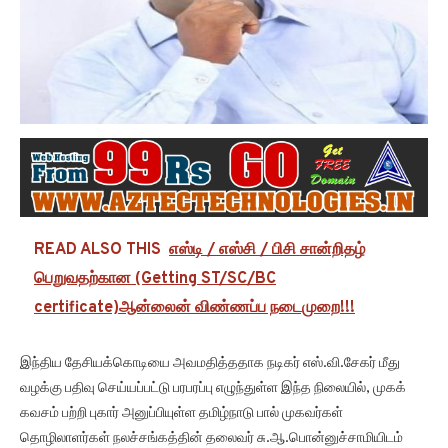
READ ALSO THIS
எஸ்டி / எஸ்சி / பிசி சான்றிதழ்
பெறுவதற்கான (Getting ST/SC/BC
certificate)ஆன்லைன் விண்ணப்ப நடைமுறை!!!
இந்திய தேசியக்கொடியை அவமதித்ததாக நடிகர் எஸ்.வி.சேகர் மீது
வழக்கு பதிவு செய்யப்பட்டு பரபரப்பு எழுந்துள்ள இந்த நிலையில், முகக்
கவசம் பற்றி புகார் அனுப்பியுள்ள தமிழ்நாடு பால் முகவர்கள்
தொழிலாளர்கள் நலச்சங்கத்தின் தலைவர் சு.ஆ.பொன்னுச்சாமியிடம்