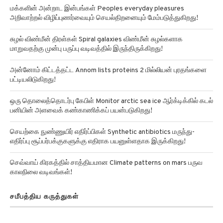
அறிவாற்றல் விழிப்புணர்வையும் செயல்திறனையும் மேம்படுத்துகிறது!
சுழல் விண்மீன் திரள்கள் Spiral galaxies விண்மீன் சுழல்களாக
மாறுவதற்கு முன்பு பருப்பு வடிவத்தில் இருந்திருக்கிறது!
அன்னோம் கிட்டத்தட்ட Annom lists proteins 2 மில்லியன் புரதங்களை
பட்டியலிடுகிறது!
ஒரு தொலைத்தொடர்பு கேபிள் Monitor arctic sea ice ஆர்க்டிக்கில் கடல்
பனியின் அளவைக் கண்காணிக்கப் பயன்படுகிறது!
செயற்கை நுண்ணுயிர் எதிர்ப்பிகள் Synthetic antibiotics மருந்து-
எதிர்ப்பு சூப்பர்பக்குகளுக்கு எதிராக பயனுள்ளதாக இருக்கிறது!
செவ்வாய் கிரகத்தில் சாத்தியமான Climate patterns on mars பருவ
காலநிலை வடிவங்கள்!
சமீபத்திய கருத்துகள்
Brammi
on
மனித மூதாதையர்கள், டைனோசர்களைக் கொன்ற