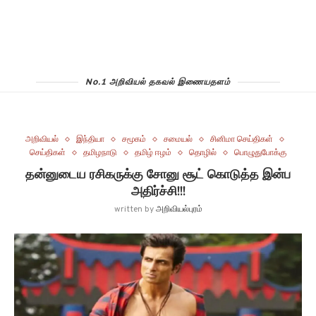
No.1 அறிவியல் தகவல் இணையதளம்
அறிவியல்
இந்தியா
சமூகம்
சமையல்
சினிமா செய்திகள்
செய்திகள்
தமிழநாடு
தமிழ் ஈழம்
தொழில்
பொழுதுபோக்கு
தன்னுடைய ரசிகருக்கு சோனு சூட் கொடுத்த இன்ப
அதிர்ச்சி!!!
written by
அறிவியல்புரம்