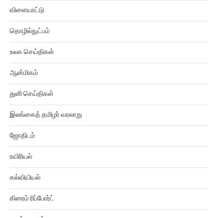
விளையாட்டு
தொழில்நுட்பம்
உலக செய்திகள்
ஆன்மிகம்
துளி செய்திகள்
இலங்கைத் தமிழர் வரலாறு
ஜோதிடம்
உயிரியல்
கல்வியியல்
கிரைம் ரிப்போர்ட்
குழந்தைகள்