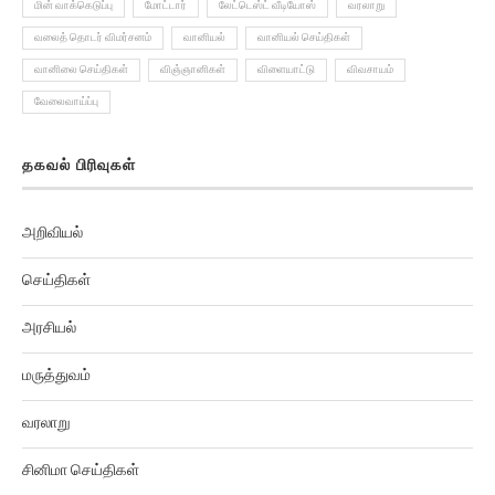
மின் வாக்கெடுப்பு
மோட்டார்
லேட்டெஸ்ட் வீடியோஸ்
வரலாறு
வலைத் தொடர் விமர்சனம்
வானியல்
வானியல் செய்திகள்
வானிலை செய்திகள்
விஞ்ஞானிகள்
விளையாட்டு
விவசாயம்
வேலைவாய்ப்பு
தகவல் பிரிவுகள்
அறிவியல்
செய்திகள்
அரசியல்
மருத்துவம்
வரலாறு
சினிமா செய்திகள்