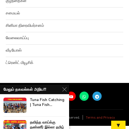
சமையல்
சினிமா திரைவிமர்சனம்
வேலைவாய்ப்பு
வீடியோஸ்
ட்ரெண்ட் மியூசிக்
மேலும் தகவல்கள் அறிய!!!
Tuna Fish Catching
| Tuna Fish...
@
2026
Ariviyalpuram. All rights reserved. |
Terms and Privacy
தவித்த வாய்க்கு
▼
தண்ணீர் இல்லா தமிழ்