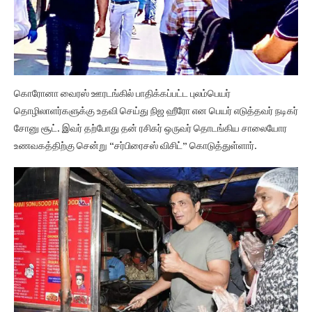
கொரோனா வைரஸ் ஊரடங்கில் பாதிக்கப்பட்ட புலம்பெயர்
தொழிலாளர்களுக்கு உதவி செய்து நிஜ ஹீரோ என பெயர் எடுத்தவர் நடிகர்
சோனு சூட். இவர் தற்போது தன் ரசிகர் ஒருவர் தொடங்கிய சாலையோர
உணவகத்திற்கு சென்று “சர்பிரைசஸ் விசிட்” கொடுத்துள்ளார்.