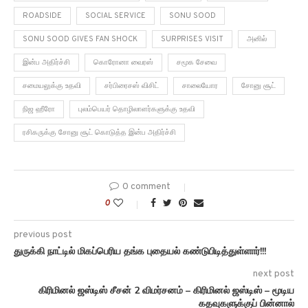
ROADSIDE
SOCIAL SERVICE
SONU SOOD
SONU SOOD GIVES FAN SHOCK
SURPRISES VISIT
அனில்
இன்ப அதிர்ச்சி
கொரோனா வைரஸ்
சமூக சேவை
சமையலுக்கு உதவி
சர்பிரைசஸ் விசிட்
சாலையோர
சோனு சூட்
நிஜ ஹீரோ
புலம்பெயர் தொழிலாளர்களுக்கு உதவி
ரசிகருக்கு சோனு சூட் கொடுத்த இன்ப அதிர்ச்சி
0 comment
0
previous post
துருக்கி நாட்டில் மிகப்பெரிய தங்க புதையல் கண்டுபிடித்துள்ளார்!!!
next post
கிரிமினல் ஜஸ்டிஸ் சீசன் 2 விமர்சனம் – கிரிமினல் ஜஸ்டிஸ் – மூடிய
கதவுகளுக்குப் பின்னால்