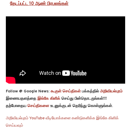
தேடப்பட்ட 10 ஆண் பிரபலங்கள்
Follow @ Google News:
கூகுள் செய்திகள்
பக்கத்தில்
அறிவியல்புரம்
இணையதளத்தை
இங்கே கிளிக்
செய்து பின்தொடருங்கள்!!!
தற்போதைய
செய்திகளை
உடனுக்குடன் தெரிந்து கொள்ளுங்கள்.
அறிவியல்புரம் YouTube வீடியோக்களை கண்டுகளிக்க இங்கே கிளிக்
செய்யவும்