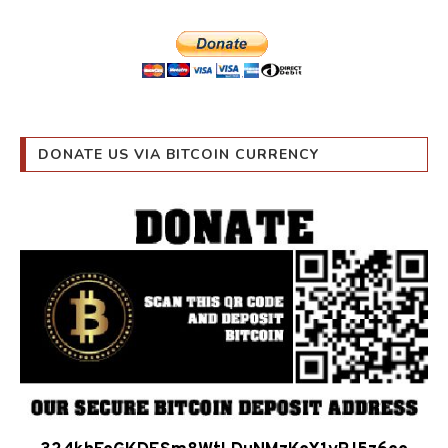
DONATE US VIA BITCOIN CURRENCY
324khFoGKDESm8WtLDuNMzKoX1yPJ5z6co