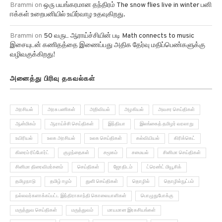
Brammi
on
ஒரு பயங்கரமான தந்திரம் The snow flies live in winter பனி
ஈக்கள் உறைபனியில் உயிர்வாழ உதவுகிறது.
Brammi
on
50 வருட ஆராய்ச்சியின் படி Math connects to music
இசையுடன் கணிதத்தை இணைப்பது அதிக தேர்வு மதிப்பெண்களுக்கு
வழிவகுக்கிறது!
அனைத்து பிரிவு தகவல்கள்
அரசியல்
அரசு பணிகள்
அறிவியல்
அழகியல்
அவசர செய்திகள்
ஆன்மிகம்
ஆராய்ச்சி செய்திகள்
இந்தியா
இலங்கைத் தமிழர் வரலாறு
உயிரியல்
உலக அரசியல்
உலக செய்திகள்
கல்வியியல்
கிரிக்கெட்
கிரைம் ரிப்போர்ட்
குழந்தைகள்
சமூகம்
சமையல்
சினிமா செய்திகள்
சினிமா திரைவிமர்சனம்
செய்திகள்
ஜோதிடம்
ட்ரெண்ட் மியூசிக்
தமிழநாடு
தமிழ் ஈழம்
துளி செய்திகள்
தொழில்
தொழில்நுட்பம்
நல்லவர்களாக்கப்பட்ட இந்திராகாந்தி கொலையாளிகள்
பொழுதுபோக்கு
மருத்துவ செய்திகள்
மருத்துவம்
மாயமான இரகசியங்கள்