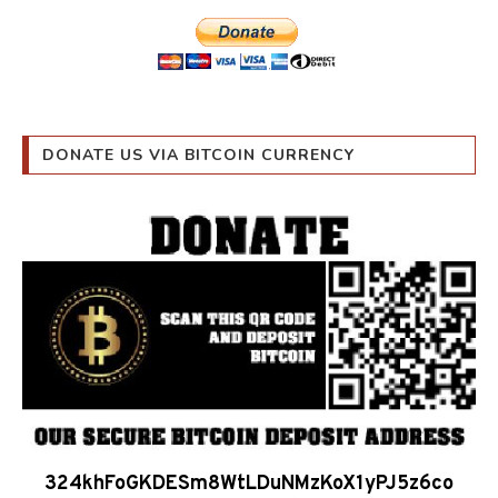
DONATE US VIA BITCOIN CURRENCY
324khFoGKDESm8WtLDuNMzKoX1yPJ5z6co