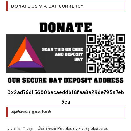
DONATE US VIA BAT CURRENCY
0x2ad76d15600becaed4b18faa8a29de795a7eb
5ea
அண்மைய தகவல்கள்
மக்களின் அன்றாட இன்பங்கள் Peoples everyday pleasures
அறிவாற்றல் விழிப்புணர்வையும் செயல்திறனையும் மேம்படுத்துகிறது!