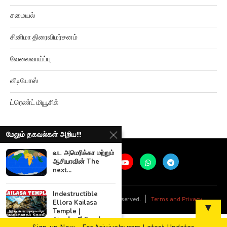
சமையல்
சினிமா திரைவிமர்சனம்
வேலைவாய்ப்பு
வீடியோஸ்
ட்ரெண்ட் மியூசிக்
மேலும் தகவல்கள் அறிய!!!
வட அமெரிக்கா மற்றும்
ஆசியாவின் The
next...
@
2026
Ariviyalpuram. All rights reserved. |
Terms and Privacy
Indestructible
Ellora Kailasa
▼
Temple |
அவுரங்கசீப்பினால்...