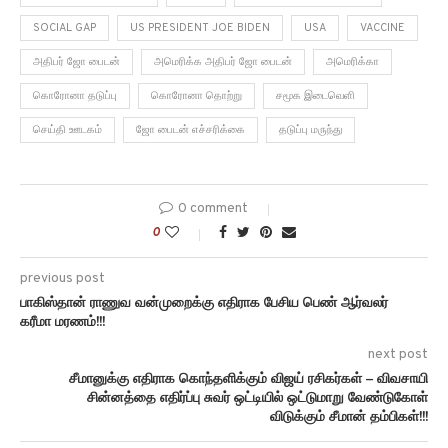
SOCIAL GAP
US PRESIDENT JOE BIDEN
USA
VACCINE
அதிபர் ஜோ பைடன்
அமெரிக்க அதிபர் ஜோ பைடன்
அமெரிக்கா
கொரோனா தடுப்பு
கொரோனா தொற்று
சமூக இடைவெளி
செய்தி ஊடகம்
ஜோ பைடன் எச்சரிக்கை
தடுப்பு மருந்து
0 comment
0
previous post
பாகிஸ்தான் ராணுவ வன்முறைக்கு எதிராக பேசிய பெண் ஆர்வலர்
கரீமா மரணம்!!!
next post
சீமானுக்கு எதிராக கொந்தளிக்கும் விஜய் ரசிகர்கள் – விவசாயி
சின்னத்தை எதிர்ப்பு சுவர் ஒட்டியில் ஒட்டுமாறு வேண்டுகோள்
விடுக்கும் சீமான் தம்பிகள்!!!