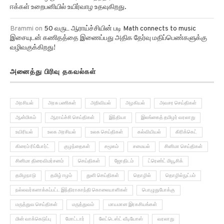
Brammi
on
50 வருட ஆராய்ச்சியின் படி Math connects to music
இசையுடன் கணிதத்தை இணைப்பது அதிக தேர்வு மதிப்பெண்களுக்கு
வழிவகுக்கிறது!
அனைத்து பிரிவு தகவல்கள்
அரசியல்
அரசு பணிகள்
அறிவியல்
அழகியல்
அவசர செய்திகள்
ஆன்மிகம்
ஆராய்ச்சி செய்திகள்
இந்தியா
இலங்கைத் தமிழர் வரலாறு
உயிரியல்
உலக அரசியல்
உலக செய்திகள்
கல்வியியல்
கிரிக்கெட்
கிரைம் ரிப்போர்ட்
குழந்தைகள்
சமூகம்
சமையல்
சினிமா செய்திகள்
சினிமா திரைவிமர்சனம்
செய்திகள்
ஜோதிடம்
ட்ரெண்ட் மியூசிக்
தமிழநாடு
தமிழ் ஈழம்
துளி செய்திகள்
தொழில்
தொழில்நுட்பம்
நல்லவர்களாக்கப்பட்ட இந்திராகாந்தி கொலையாளிகள்
பொழுதுபோக்கு
மருத்துவ செய்திகள்
மருத்துவம்
மாயமான இரகசியங்கள்
மின் வாக்கெடுப்பு
மோட்டார்
லேட்டெஸ்ட் வீடியோஸ்
வரலாறு