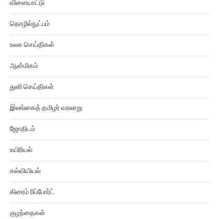
தொழில்நுட்பம்
உலக செய்திகள்
ஆன்மிகம்
துளி செய்திகள்
இலங்கைத் தமிழர் வரலாறு
ஜோதிடம்
உயிரியல்
கல்வியியல்
கிரைம் ரிப்போர்ட்
குழந்தைகள்