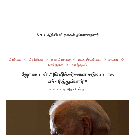
No.1 அறிவியல் தகவல் இணையதளம்
அரசியல்
அறிவியல்
உலக அரசியல்
உலக செய்திகள்
சமூகம்
செய்திகள்
மருத்துவம்
ஜோ பைடன் அமெரிக்கர்களை கடுமையாக
எச்சரித்துள்ளார்!!!
written by
அறிவியல்புரம்