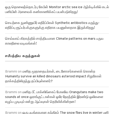
ஒரு தொலைத்தொடர்பு கேபிள் Monitor arctic sea ice ஆர்க்டிக்கில் கடல்
பனியின் அளவைக் கண்காணிக்கப் பயன்படுகிறது!
செயற்கை நுண்ணுயிர் எதிர்ப்பிகள் Synthetic antibiotics மருந்து-
எதிர்ப்பு சூப்பர்பக்குகளுக்கு எதிராக பயனுள்ளதாக இருக்கிறது!
செவ்வாய் கிரகத்தில் சாத்தியமான Climate patterns on mars பருவ
காலநிலை வடிவங்கள்!
சமீபத்திய கருத்துகள்
Brammi
on
மனித மூதாதையர்கள், டைனோசர்களைக் கொன்ற
Humanity survive an killed dinosaurs asteroid impact சிறுகோள்
தாக்கத்திலிருந்து தப்பியுள்ளனர்?
Brammi
on
மனித பீட் பாக்ஸிங்கைப் போலவே Orangutans make two
sounds at once ஒராங்குட்டான்கள் ஒரே நேரத்தில் இரண்டு ஒலிகளை
எழுப்ப முடியும் என்று ஆய்வுகள் தெரிவிக்கின்றன!
Brammi
on
ஒரு பயங்கரமான தந்திரம் The snow flies live in winter பனி
ஈக்கள் உறைபனியில் உயிர்வாழ உதவுகிறது.