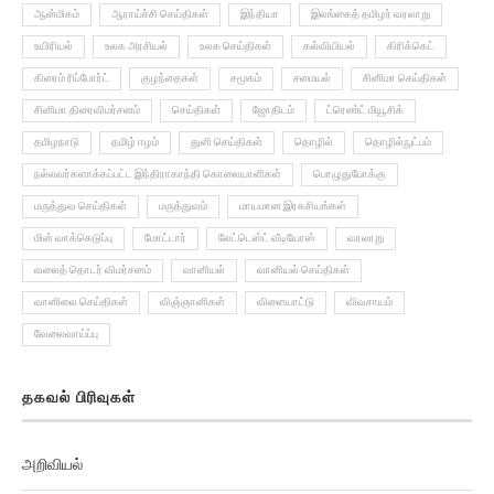
அரசியல்
அரசு பணிகள்
அறிவியல்
அழகியல்
அவசர செய்திகள்
ஆன்மிகம்
ஆராய்ச்சி செய்திகள்
இந்தியா
இலங்கைத் தமிழர் வரலாறு
உயிரியல்
உலக அரசியல்
உலக செய்திகள்
கல்வியியல்
கிரிக்கெட்
கிரைம் ரிப்போர்ட்
குழந்தைகள்
சமூகம்
சமையல்
சினிமா செய்திகள்
சினிமா திரைவிமர்சனம்
செய்திகள்
ஜோதிடம்
ட்ரெண்ட் மியூசிக்
தமிழநாடு
தமிழ் ஈழம்
துளி செய்திகள்
தொழில்
தொழில்நுட்பம்
நல்லவர்களாக்கப்பட்ட இந்திராகாந்தி கொலையாளிகள்
பொழுதுபோக்கு
மருத்துவ செய்திகள்
மருத்துவம்
மாயமான இரகசியங்கள்
மின் வாக்கெடுப்பு
மோட்டார்
லேட்டெஸ்ட் வீடியோஸ்
வரலாறு
வலைத் தொடர் விமர்சனம்
வானியல்
வானியல் செய்திகள்
வானிலை செய்திகள்
விஞ்ஞானிகள்
விளையாட்டு
விவசாயம்
வேலைவாய்ப்பு
தகவல் பிரிவுகள்