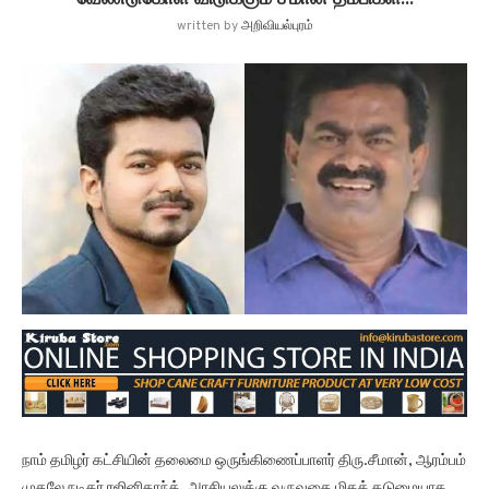
written by
அறிவியல்புரம்
நாம் தமிழர் கட்சியின் தலைமை ஒருங்கிணைப்பாளர் திரு.சீமான், ஆரம்பம்
முதலே நடிகர் ரஜினிகாந்த், அரசியலுக்கு வருவதை மிகக் கடுமையாக