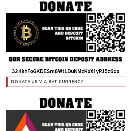
324khFoGKDESm8WtLDuNMzKoX1yPJ5z6co
DONATE US VIA BAT CURRENCY