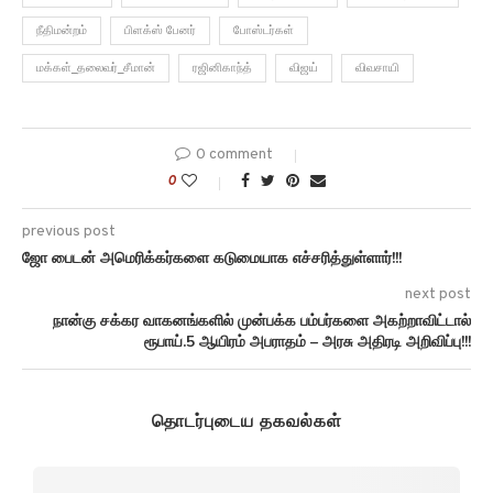
நீதிமன்றம்
பிளக்ஸ் பேனர்
போஸ்டர்கள்
மக்கள்_தலைவர்_சீமான்
ரஜினிகாந்த்
விஜய்
விவசாயி
0 comment
0
previous post
ஜோ பைடன் அமெரிக்கர்களை கடுமையாக எச்சரித்துள்ளார்!!!
next post
நான்கு சக்கர வாகனங்களில் முன்பக்க பம்பர்களை அகற்றாவிட்டால்
ரூபாய்.5 ஆயிரம் அபராதம் – அரசு அதிரடி அறிவிப்பு!!!
தொடர்புடைய தகவல்கள்