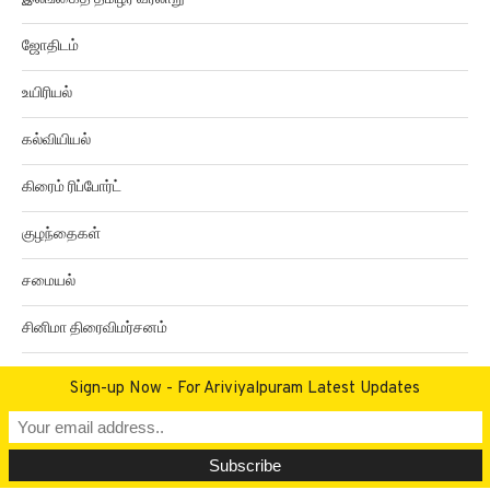
துளி செய்திகள்
இலங்கைத் தமிழர் வரலாறு
ஜோதிடம்
உயிரியல்
கல்வியியல்
கிரைம் ரிப்போர்ட்
குழந்தைகள்
சமையல்
Sign-up Now - For Ariviyalpuram Latest Updates
சினிமா திரைவிமர்சனம்
வேலைவாய்ப்பு