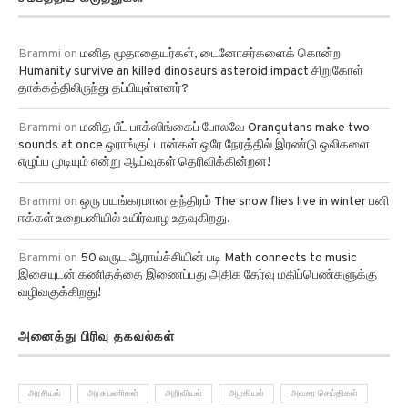
காலநிலை வடிவங்கள்!
சமீபத்திய கருத்துகள்
Brammi
on
மனித மூதாதையர்கள், டைனோசர்களைக் கொன்ற
Humanity survive an killed dinosaurs asteroid impact சிறுகோள்
தாக்கத்திலிருந்து தப்பியுள்ளனர்?
Brammi
on
மனித பீட் பாக்ஸிங்கைப் போலவே Orangutans make two
sounds at once ஒராங்குட்டான்கள் ஒரே நேரத்தில் இரண்டு ஒலிகளை
எழுப்ப முடியும் என்று ஆய்வுகள் தெரிவிக்கின்றன!
Brammi
on
ஒரு பயங்கரமான தந்திரம் The snow flies live in winter பனி
ஈக்கள் உறைபனியில் உயிர்வாழ உதவுகிறது.
Brammi
on
50 வருட ஆராய்ச்சியின் படி Math connects to music
இசையுடன் கணிதத்தை இணைப்பது அதிக தேர்வு மதிப்பெண்களுக்கு
வழிவகுக்கிறது!
அனைத்து பிரிவு தகவல்கள்