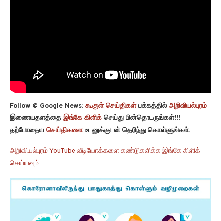
Follow @ Google News:
கூகுள் செய்திகள்
பக்கத்தில்
அறிவியல்புரம்
இணையதளத்தை
இங்கே கிளிக்
செய்து பின்தொடருங்கள்!!!
தற்போதைய
செய்திகளை
உடனுக்குடன் தெரிந்து கொள்ளுங்கள்.
அறிவியல்புரம் YouTube வீடியோக்களை கண்டுகளிக்க இங்கே கிளிக்
செய்யவும்