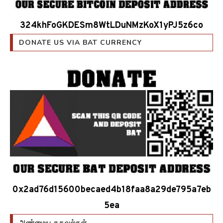
324khFoGKDESm8WtLDuNMzKoX1yPJ5z6co
DONATE US VIA BAT CURRENCY
0x2ad76d15600becaed4b18faa8a29de795a7eb
5ea
அண்மைய தகவல்கள்