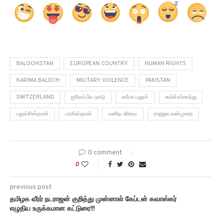
BALOCHISTAN
EUROPEAN COUNTRY
HUMAN RIGHTS
KARIMA BALOCH
MILITARY VIOLENCE
PAKISTAN
SWITZERLAND
ஐரோப்பிய நாடு
கரீமா பலூச்
சுவிச்சர்லாந்து
பலுச்சிஸ்தான்
பாகிஸ்தான்
மனித உரிமை
ராணுவ வன்முறை
0 comment
0
previous post
தமிழக வீரர் நடராஜன் குறித்து முன்னாள் கேப்டன் கவாஸ்கர்
எழுதிய உருக்கமான கட்டுரை!!!