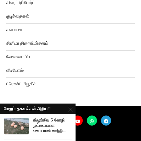
குழந்தைகள்
சமையல்
சினிமா திரைவிமர்சனம்
வேலைவாய்ப்பு
வீடியோஸ்
ட்ரெண்ட் மியூசிக்
மேலும் தகவல்கள் அறிய!!!
விழுங்கிய 6 கோழி
முட்டைகளை
உடையாமல் வாந்தி...
@
2026
Ariviyalpuram. All rights reserved. |
Terms and Privacy