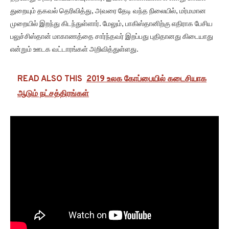
துறையும் தகவல் தெரிவித்து, அவரை தேடி வந்த நிலையில், மர்மமான
முறையில் இறந்து கிடந்துள்ளார். மேலும், பாகிஸ்தானிற்கு எதிராக பேசிய
பலுச்சிஸ்தான் மாகாணத்தை சார்ந்தவர் இறப்பது புதிதானது கிடையாது
என்றும் ஊடக வட்டாரங்கள் அறிவித்துள்ளது.
READ ALSO THIS
2019 உலக கோப்பையில் கடைசியாக
ஆடும் நட்சத்திரங்கள்