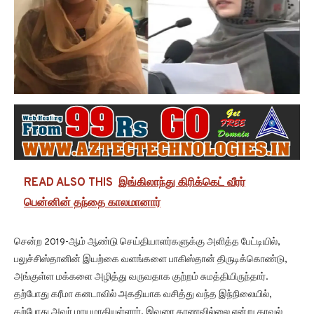
READ ALSO THIS
இங்கிலாந்து கிரிக்கெட் வீரர்
பென்னின் தந்தை காலமானார்
சென்ற 2019-ஆம் ஆண்டு செய்தியாளர்களுக்கு அளித்த பேட்டியில்,
பலுச்சிஸ்தானின் இயற்கை வளங்களை பாகிஸ்தான் திருடிக்கொண்டு,
அங்குள்ள மக்களை அழித்து வருவதாக குற்றம் சுமத்தியிருந்தார்.
தற்போது கரீமா கனடாவில் அகதியாக வசித்து வந்த இந்நிலையில்,
தற்போது அவர் மாயமாகியுள்ளார். இவரை காணவில்லை என்று காவல்