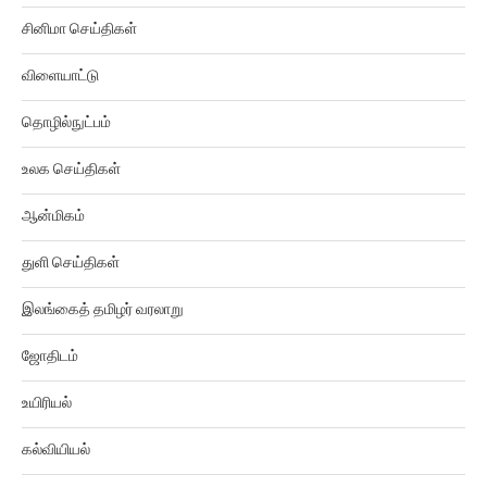
சினிமா செய்திகள்
விளையாட்டு
தொழில்நுட்பம்
உலக செய்திகள்
ஆன்மிகம்
துளி செய்திகள்
இலங்கைத் தமிழர் வரலாறு
ஜோதிடம்
உயிரியல்
கல்வியியல்
கிரைம் ரிப்போர்ட்