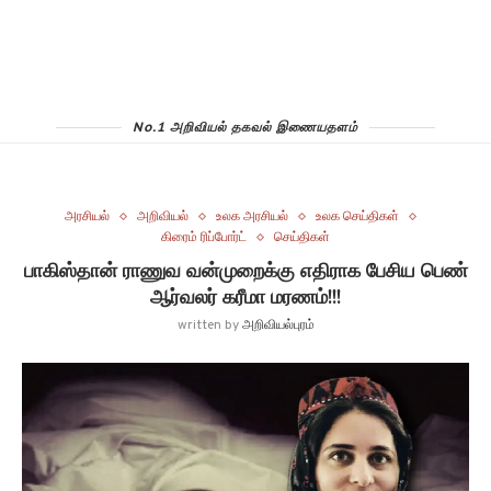
No.1 அறிவியல் தகவல் இணையதளம்
அரசியல்
அறிவியல்
உலக அரசியல்
உலக செய்திகள்
கிரைம் ரிப்போர்ட்
செய்திகள்
பாகிஸ்தான் ராணுவ வன்முறைக்கு எதிராக பேசிய பெண்
ஆர்வலர் கரீமா மரணம்!!!
written by
அறிவியல்புரம்