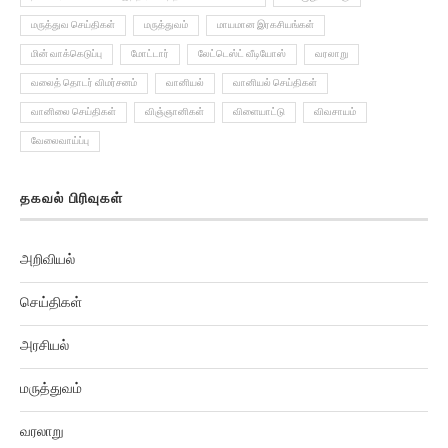
மருத்துவ செய்திகள்
மருத்துவம்
மாயமான இரகசியங்கள்
மின் வாக்கெடுப்பு
மோட்டார்
லேட்டெஸ்ட் வீடியோஸ்
வரலாறு
வலைத் தொடர் விமர்சனம்
வானியல்
வானியல் செய்திகள்
வானிலை செய்திகள்
விஞ்ஞானிகள்
விளையாட்டு
விவசாயம்
வேலைவாய்ப்பு
தகவல் பிரிவுகள்
அறிவியல்
செய்திகள்
அரசியல்
மருத்துவம்
வரலாறு