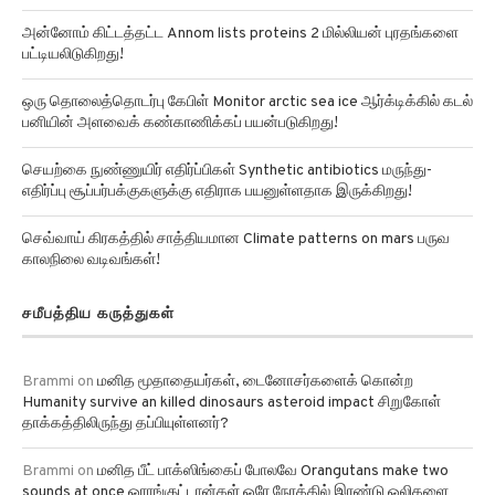
அன்னோம் கிட்டத்தட்ட Annom lists proteins 2 மில்லியன் புரதங்களை
பட்டியலிடுகிறது!
ஒரு தொலைத்தொடர்பு கேபிள் Monitor arctic sea ice ஆர்க்டிக்கில் கடல்
பனியின் அளவைக் கண்காணிக்கப் பயன்படுகிறது!
செயற்கை நுண்ணுயிர் எதிர்ப்பிகள் Synthetic antibiotics மருந்து-
எதிர்ப்பு சூப்பர்பக்குகளுக்கு எதிராக பயனுள்ளதாக இருக்கிறது!
செவ்வாய் கிரகத்தில் சாத்தியமான Climate patterns on mars பருவ
காலநிலை வடிவங்கள்!
சமீபத்திய கருத்துகள்
Brammi
on
மனித மூதாதையர்கள், டைனோசர்களைக் கொன்ற
Humanity survive an killed dinosaurs asteroid impact சிறுகோள்
தாக்கத்திலிருந்து தப்பியுள்ளனர்?
Brammi
on
மனித பீட் பாக்ஸிங்கைப் போலவே Orangutans make two
sounds at once ஒராங்குட்டான்கள் ஒரே நேரத்தில் இரண்டு ஒலிகளை