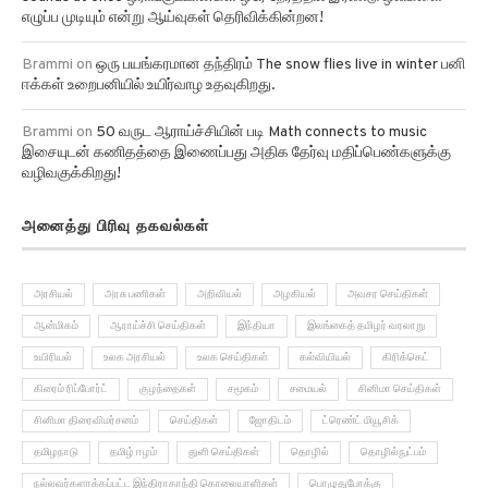
எழுப்ப முடியும் என்று ஆய்வுகள் தெரிவிக்கின்றன!
Brammi
on
ஒரு பயங்கரமான தந்திரம் The snow flies live in winter பனி
ஈக்கள் உறைபனியில் உயிர்வாழ உதவுகிறது.
Brammi
on
50 வருட ஆராய்ச்சியின் படி Math connects to music
இசையுடன் கணிதத்தை இணைப்பது அதிக தேர்வு மதிப்பெண்களுக்கு
வழிவகுக்கிறது!
அனைத்து பிரிவு தகவல்கள்
அரசியல்
அரசு பணிகள்
அறிவியல்
அழகியல்
அவசர செய்திகள்
ஆன்மிகம்
ஆராய்ச்சி செய்திகள்
இந்தியா
இலங்கைத் தமிழர் வரலாறு
உயிரியல்
உலக அரசியல்
உலக செய்திகள்
கல்வியியல்
கிரிக்கெட்
கிரைம் ரிப்போர்ட்
குழந்தைகள்
சமூகம்
சமையல்
சினிமா செய்திகள்
சினிமா திரைவிமர்சனம்
செய்திகள்
ஜோதிடம்
ட்ரெண்ட் மியூசிக்
தமிழநாடு
தமிழ் ஈழம்
துளி செய்திகள்
தொழில்
தொழில்நுட்பம்
நல்லவர்களாக்கப்பட்ட இந்திராகாந்தி கொலையாளிகள்
பொழுதுபோக்கு