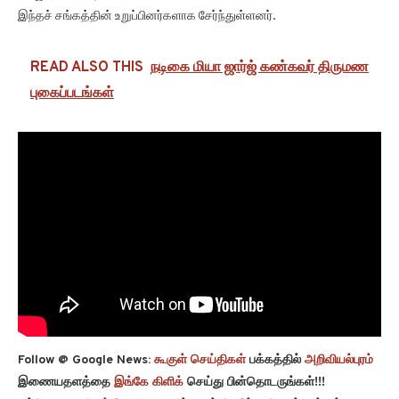
இந்தச் சங்கத்தின் உறுப்பினர்களாக சேர்ந்துள்ளனர்.
READ ALSO THIS
நடிகை மியா ஜார்ஜ் கண்கவர் திருமண
புகைப்படங்கள்
Follow @ Google News:
கூகுள் செய்திகள்
பக்கத்தில்
அறிவியல்புரம்
இணையதளத்தை
இங்கே கிளிக்
செய்து பின்தொடருங்கள்!!!