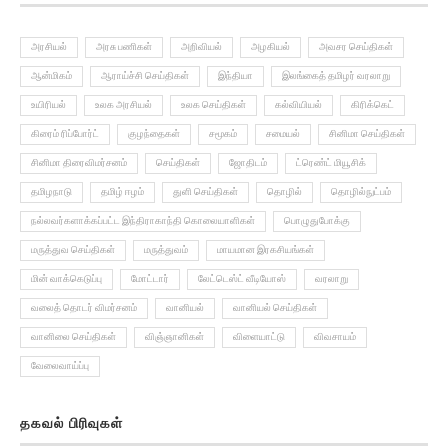
அரசியல்
அரசு பணிகள்
அறிவியல்
அழகியல்
அவசர செய்திகள்
ஆன்மிகம்
ஆராய்ச்சி செய்திகள்
இந்தியா
இலங்கைத் தமிழர் வரலாறு
உயிரியல்
உலக அரசியல்
உலக செய்திகள்
கல்வியியல்
கிரிக்கெட்
கிரைம் ரிப்போர்ட்
குழந்தைகள்
சமூகம்
சமையல்
சினிமா செய்திகள்
சினிமா திரைவிமர்சனம்
செய்திகள்
ஜோதிடம்
ட்ரெண்ட் மியூசிக்
தமிழநாடு
தமிழ் ஈழம்
துளி செய்திகள்
தொழில்
தொழில்நுட்பம்
நல்லவர்களாக்கப்பட்ட இந்திராகாந்தி கொலையாளிகள்
பொழுதுபோக்கு
மருத்துவ செய்திகள்
மருத்துவம்
மாயமான இரகசியங்கள்
மின் வாக்கெடுப்பு
மோட்டார்
லேட்டெஸ்ட் வீடியோஸ்
வரலாறு
வலைத் தொடர் விமர்சனம்
வானியல்
வானியல் செய்திகள்
வானிலை செய்திகள்
விஞ்ஞானிகள்
விளையாட்டு
விவசாயம்
வேலைவாய்ப்பு
தகவல் பிரிவுகள்