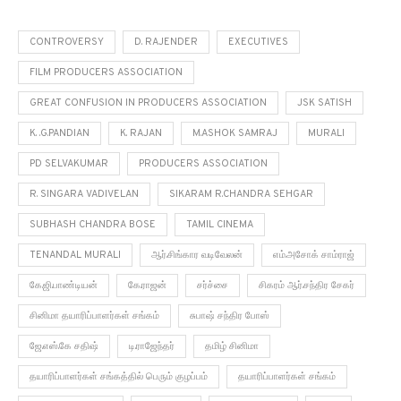
CONTROVERSY
D. RAJENDER
EXECUTIVES
FILM PRODUCERS ASSOCIATION
GREAT CONFUSION IN PRODUCERS ASSOCIATION
JSK SATISH
K. .G.PANDIAN
K. RAJAN
M.ASHOK SAMRAJ
MURALI
PD SELVAKUMAR
PRODUCERS ASSOCIATION
R. SINGARA VADIVELAN
SIKARAM R.CHANDRA SEHGAR
SUBHASH CHANDRA BOSE
TAMIL CINEMA
TENANDAL MURALI
ஆர்.சிங்கார வடிவேலன்
எம்.அசோக் சாம்ராஜ்
கே.ஜி.பாண்டியன்
கே.ராஜன்
சர்ச்சை
சிகரம் ஆர்.சந்திர சேகர்
சினிமா தயாரிப்பாளர்கள் சங்கம்
சுபாஷ் சந்திர போஸ்
ஜே.எஸ்.கே சதிஷ்
டி.ராஜேந்தர்
தமிழ் சினிமா
தயாரிப்பாளர்கள் சங்கத்தில் பெரும் குழப்பம்
தயாரிப்பாளர்கள் சங்கம்