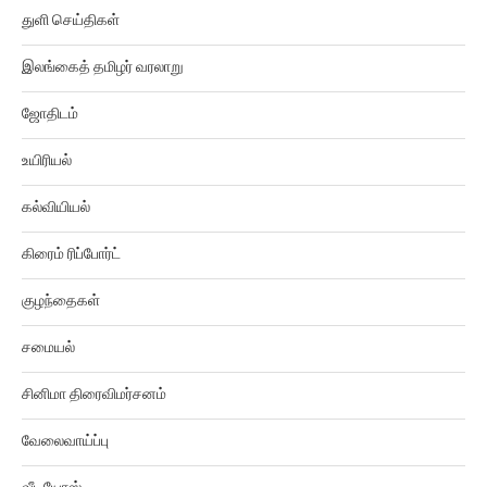
துளி செய்திகள்
இலங்கைத் தமிழர் வரலாறு
ஜோதிடம்
உயிரியல்
கல்வியியல்
கிரைம் ரிப்போர்ட்
குழந்தைகள்
சமையல்
சினிமா திரைவிமர்சனம்
வேலைவாய்ப்பு
வீடியோஸ்