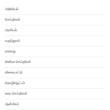
அறிவியல்
செய்திகள்
அரசியல்
மருத்துவம்
வரலாறு
சினிமா செய்திகள்
விளையாட்டு
தொழில்நுட்பம்
உலக செய்திகள்
ஆன்மிகம்