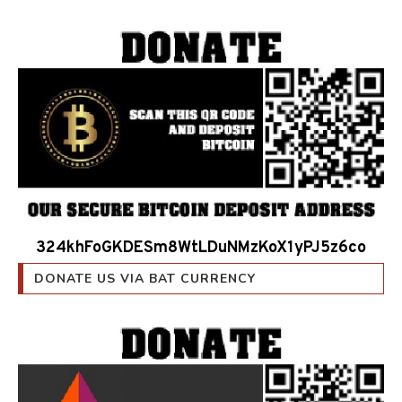
324khFoGKDESm8WtLDuNMzKoX1yPJ5z6co
DONATE US VIA BAT CURRENCY