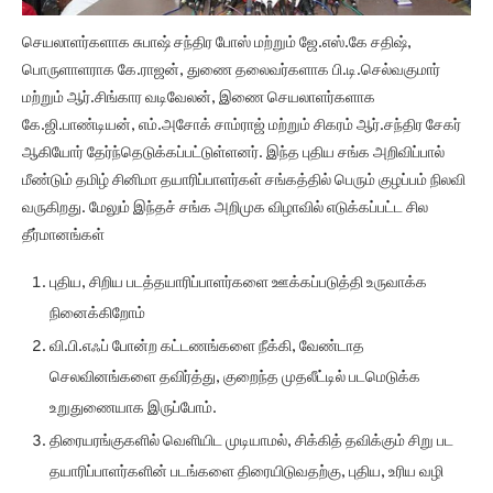
செயலாளர்களாக சுபாஷ் சந்திர போஸ் மற்றும் ஜே.எஸ்.கே சதிஷ்,
பொருளாளராக கே.ராஜன், துணை தலைவர்களாக பி.டி.செல்வகுமார்
மற்றும் ஆர்.சிங்கார வடிவேலன், இணை செயலாளர்களாக
கே.ஜி.பாண்டியன், எம்.அசோக் சாம்ராஜ் மற்றும் சிகரம் ஆர்.சந்திர சேகர்
ஆகியோர் தேர்ந்தெடுக்கப்பட்டுள்ளனர். இந்த புதிய சங்க அறிவிப்பால்
மீண்டும் தமிழ் சினிமா தயாரிப்பாளர்கள் சங்கத்தில் பெரும் குழப்பம் நிலவி
வருகிறது. மேலும் இந்தச் சங்க அறிமுக விழாவில் எடுக்கப்பட்ட சில
தீர்மானங்கள்
புதிய, சிறிய படத்தயாரிப்பாளர்களை ஊக்கப்படுத்தி உருவாக்க
நினைக்கிறோம்
வி.பி.எஃப் போன்ற கட்டணங்களை நீக்கி, வேண்டாத
செலவினங்களை தவிர்த்து, குறைந்த முதலீட்டில் படமெடுக்க
உறுதுணையாக இருப்போம்.
திரையரங்குகளில் வெளியிட முடியாமல், சிக்கித் தவிக்கும் சிறு பட
தயாரிப்பாளர்களின் படங்களை திரையிடுவதற்கு, புதிய, உரிய வழி