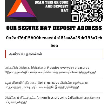
0x2ad76d15600becaed4b18faa8a29de795a7eb
5ea
அண்மைய தகவல்கள்
மக்களின் அன்றாட இன்பங்கள் Peoples everyday pleasures
அறிவாற்றல் விழிப்புணர்வையும் செயல்திறனையும் மேம்படுத்துகிறது!
சுழல் விண்மீன் திரள்கள் Spiral galaxies விண்மீன் சுழல்களாக
மாறுவதற்கு முன்பு பருப்பு வடிவத்தில் இருந்திருக்கிறது!
அன்னோம் கிட்டத்தட்ட Annom lists proteins 2 மில்லியன் புரதங்களை
பட்டியலிடுகிறது!