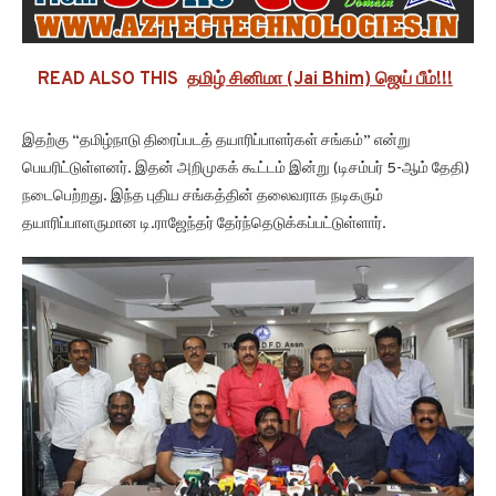
READ ALSO THIS
தமிழ் சினிமா (Jai Bhim) ஜெய் பீம்!!!
இதற்கு “தமிழ்நாடு திரைப்படத் தயாரிப்பாளர்கள் சங்கம்” என்று
பெயரிட்டுள்ளனர். இதன் அறிமுகக் கூட்டம் இன்று (டிசம்பர் 5-ஆம் தேதி)
நடைபெற்றது. இந்த புதிய சங்கத்தின் தலைவராக நடிகரும்
தயாரிப்பாளருமான டி.ராஜேந்தர் தேர்ந்தெடுக்கப்பட்டுள்ளார்.