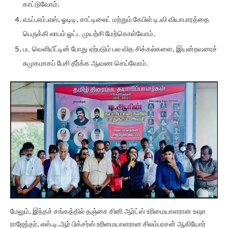
காட்டுவோம்.
எஃப்.எம்.எஸ், ஓடிடி, சாட்டிலைட் மற்றும் கேபிள் டி.வி வியாபாரத்தை
பெருக்கி லாபம் ஓட்ட முயற்சி மேற்கொள்வோம்.
பட வெளியீட்டின் போது ஏற்படும் பல வித சிக்கல்களை, இயன்றவரைச்
சுமுகமாகப் பேசி தீர்க்க ஆவண செய்வோம்.
மேலும், இந்தச் சங்கத்தில் தஞ்சை சினி ஆர்ட்ஸ் உரிமையாளரான உஷா
ராஜேந்தர், எஸ்.டி.ஆர் பிக்சர்ஸ் உரிமையாளரான சிலம்பரசன் ஆகியோர்