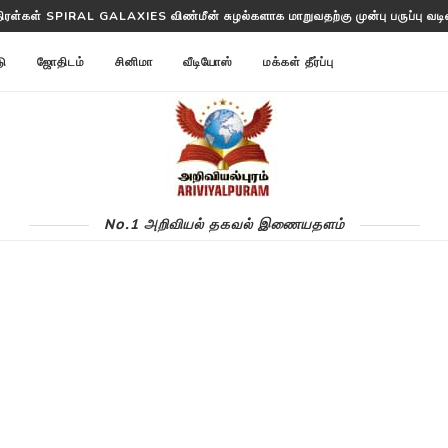
திரள்கள் SPIRAL GALAXIES விண்மீன் சுழல்களாக மாறுவதற்கு முன்பு பருப்பு வடிவத
டு
ஜோதிடம்
சினிமா
வீடியோஸ்
மக்கள் தீர்ப்பு
No.1 அறிவியல் தகவல் இணையதளம்