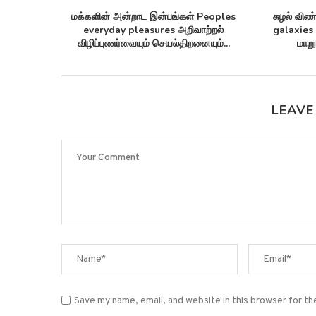
கிட்டத்தட்ட Annom lists
ஒரு தொலைத்தொடர்பு கேபிள் Monitor
s 2 மில்லியன் புரதங்களை
arctic sea ice ஆர்க்டிக்கில் கடல்...
பட்டியலிடுகிறது!
LEAVE
Save my name, email, and website in this browser for t