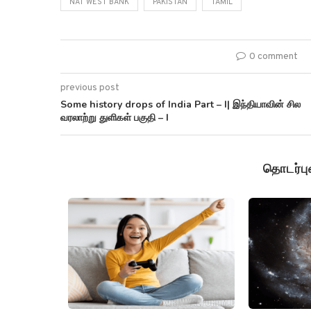
NAT WEST BANK
PAKISTAN
TAMIL
0 comment
previous post
Some history drops of India Part – I| இந்தியாவின் சில
வரலாற்று துளிகள் பகுதி – I
தொடர்ப