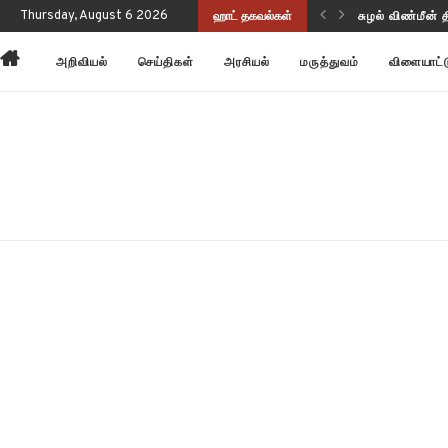
ப்புணர்வையும் செயல்திறனையும் மேம்படுத்துகிறது!
Thursday, August 6 2026
ஹாட் தகவல்கள்
சுழல் விண்மீன் 
அறிவியல்
செய்திகள்
அரசியல்
மருத்துவம்
விளையாட்