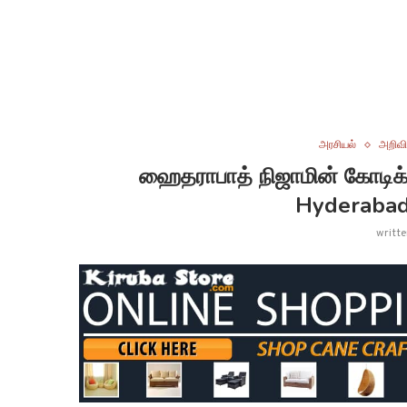
அரசியல்
அறிவி
ஹைதராபாத் நிஜாமின் கோடி
Hyderabad
writt