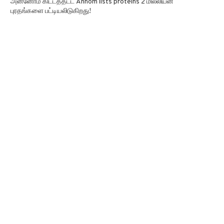
அன்னோம் கிட்டத்தட்ட Annom lists proteins 2 மில்லியன்
புரதங்களை பட்டியலிடுகிறது!