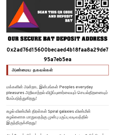
0x2ad76d15600becaed4b18faa8a29de7
95a7eb5ea
அண்மைய தகவல்கள்
மக்களின் அன்றாட இன்பங்கள் Peoples everyday
pleasures அறிவாற்றல் விழிப்புணர்வையும் செயல்திறனையும்
மேம்படுத்துகிறது!
சுழல் விண்மீன் திரள்கள் Spiral galaxies விண்மீன்
சுழல்களாக மாறுவதற்கு முன்பு பருப்பு வடிவத்தில்
இருந்திருக்கிறது!