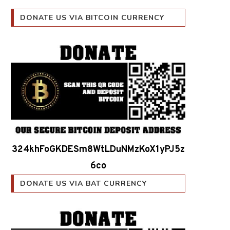
DONATE US VIA BITCOIN CURRENCY
324khFoGKDESm8WtLDuNMzKoX1yPJ5z
6co
DONATE US VIA BAT CURRENCY