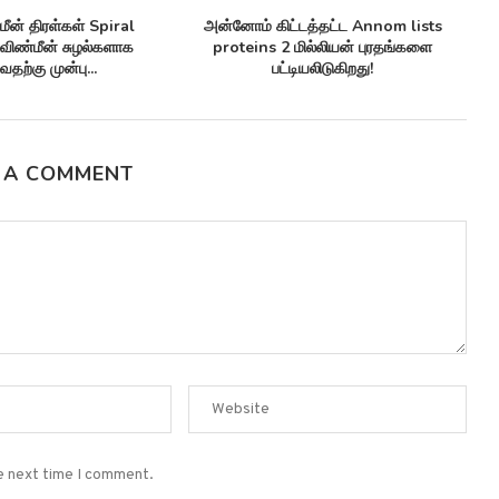
செயற்கை நுண்ணுயிர் எதிர்ப்பிகள்
செவ்வாய் கிரகத்தில் சாத்
Synthetic antibiotics மருந்து-எதிர்ப்பு
Climate patterns on mar
சூப்பர்பக்குகளுக்கு எதிராக
காலநிலை...
பயனுள்ளதாக...
 A COMMENT
he next time I comment.