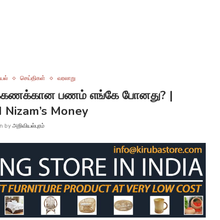
யல்
செய்திகள்
வரலாறு
க்கணக்கான பணம் எங்கே போனது? |
 Nizam’s Money
en by
அறிவியல்புரம்