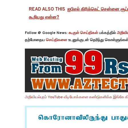
READ ALSO THIS
ஐபிஎல் கிரிக்கெட் சென்னை சூப
கூறியது என்ன?
Follow @ Google News:
கூகுள் செய்திகள்
பக்கத்தில்
அறிவிய
தற்போதைய
செய்திகளை
உடனுக்குடன் தெரிந்து கொள்ளுங்கள்
அறிவியல்புரம் YouTube வீடியோக்களை கண்டுகளிக்க இங்கே கி