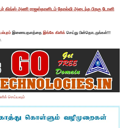
்பர் கிங்ஸ் அணி ராஜஸ்தானிடம் தோல்வி அடைந்த பிறகு டோனி
ல்புரம்
இணையதளத்தை
இங்கே கிளிக்
செய்து பின்தொடருங்கள்!!!
.
ளிக் செய்யவும்