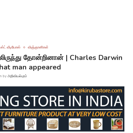
ஸ்ட் வீடியோஸ்
விஞ்ஞானிகள்
ிலிருந்து தோன்றினான் | Charles Darwin
hat man appeared
en by
அறிவியல்புரம்