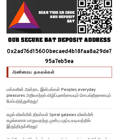
0x2ad76d15600becaed4b18faa8a29de7
95a7eb5ea
அண்மைய தகவல்கள்
மக்களின் அன்றாட இன்பங்கள் Peoples everyday
pleasures அறிவாற்றல் விழிப்புணர்வையும் செயல்திறனையும்
மேம்படுத்துகிறது!
சுழல் விண்மீன் திரள்கள் Spiral galaxies விண்மீன்
சுழல்களாக மாறுவதற்கு முன்பு பருப்பு வடிவத்தில்
இருந்திருக்கிறது!