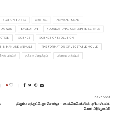
 RELATION TO SEX
ARIVIYAL
ARIVIYAL PURAM
 DARWIN
EVOLUTION
FOUNDATIONAL CONCEPT IN SCIENCE
ECTION
SCIENCE
SCIENCE OF EVOLUTION
S IN MAN AND ANIMALS
THE FORMATION OF VEGETABLE MOULD
ர்லஸ் டார்வின்
தக்கன பிழைக்கும்
பரிணாம அறிவியல்
0
next post
ை
திரும்ப வந்துட்டேனு சொல்லு – மைக்ரோமேக்ஸின் புதிய ஸ்மார்ட்
போன் அறிமுகம்!!!