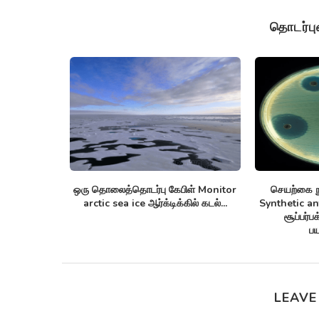
தொடர்ப
nnom lists
ஒரு தொலைத்தொடர்பு கேபிள் Monitor
செயற்கை நு
புரதங்களை
arctic sea ice ஆர்க்டிக்கில் கடல்...
Synthetic anti
!
சூப்பர்ப
பய
LEAVE