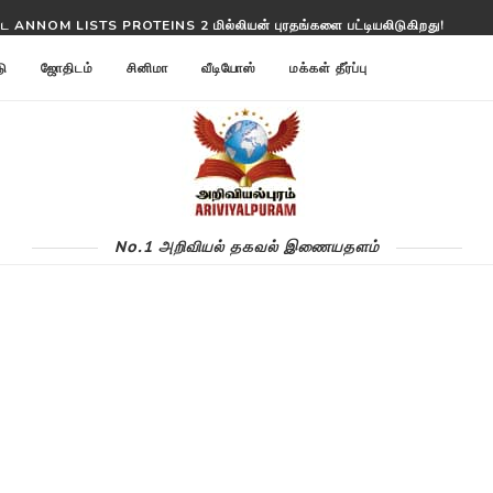
்ட ANNOM LISTS PROTEINS 2 மில்லியன் புரதங்களை பட்டியலிடுகிறது!
டு
ஜோதிடம்
சினிமா
வீடியோஸ்
மக்கள் தீர்ப்பு
No.1 அறிவியல் தகவல் இணையதளம்