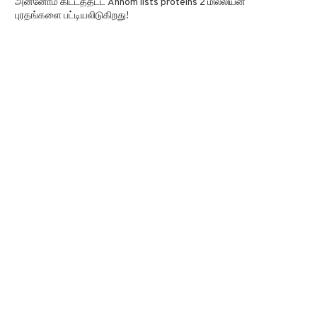
அன்னோம் கிட்டத்தட்ட Annom lists proteins 2 மில்லியன்
புரதங்களை பட்டியலிடுகிறது!