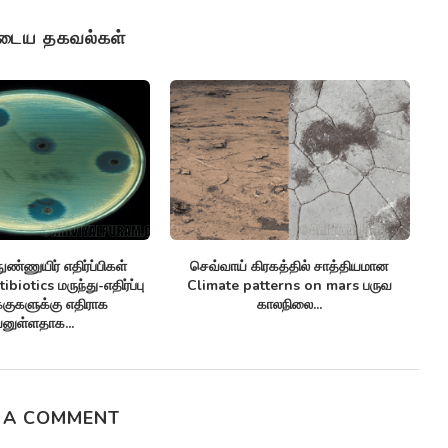
ுடைய தகவல்கள்
ண்ணுயிர் எதிர்ப்பிகள்
செவ்வாய் கிரகத்தில் சாத்தியமான
சி
biotics மருந்து-எதிர்ப்பு
Climate patterns on mars பருவ
க்குகளுக்கு எதிராக
காலநிலை...
னுள்ளதாக...
 A COMMENT