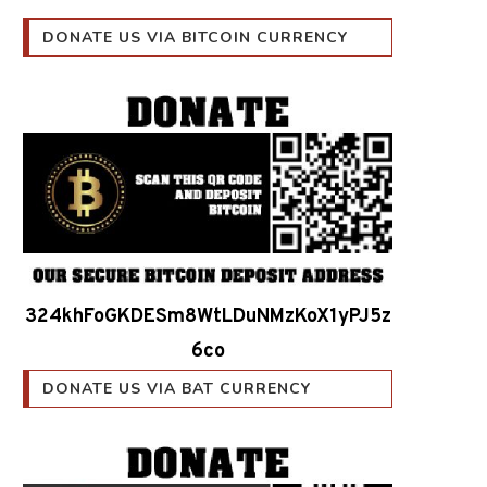
DONATE US VIA BITCOIN CURRENCY
324khFoGKDESm8WtLDuNMzKoX1yPJ5z
6co
DONATE US VIA BAT CURRENCY