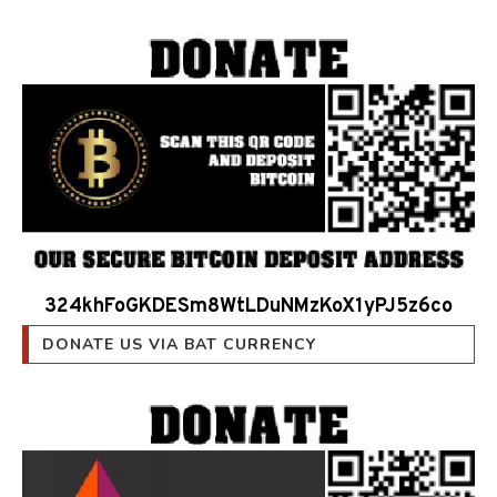
324khFoGKDESm8WtLDuNMzKoX1yPJ5z6co
DONATE US VIA BAT CURRENCY