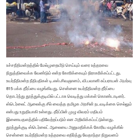
உச்சநீதிமன்றத்தில் மேல்முறையீடு செய்யும் வரை உத்தரவை
நிறுத்திவைக்க வேண்டும் என்ற கோரிக்கையும் நிராகரிக்கப்பட்டது.
உயர்நீதிமன்ற நீதிபதிகள் டி.எஸ்.சிவஞானம், வி.பவானி சுப்பராயன் அமர்வு
815 பக்க தீர்ப்பை வழங்கியது. சென்னை உயர்நீதிமன்ற தீர்ப்பை
தொடர்ந்து தூத்துக்குடியில் பட்டாசு வெடித்து மக்கள் கொண்டாடினர்.
ஸ்டெர்லைட் ஆலைக்கு சீல் வைத்த தமிழக அரசின் நடவடிக்கை செல்லும்
என்பது உறுதியாகி உள்ளது. தீர்ப்பின் முழு விவரம் மதியம்
இணையதளத்தில் பதிவேற்றப்படும் என அறிவிக்கப்பட்டுள்ளது.
தூத்துக்குடி ஸ்டெர்லைட் ஆலையை அனுமதிக்கக் கோரிய வழக்கில்
சென்னை உயர்நீதிமன்ற உத்தரவை எதிர்த்து வேதாந்தா நிறுவனம்