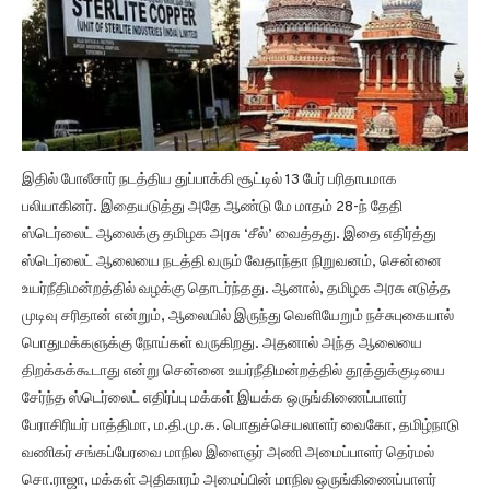
இதில் போலீசார் நடத்திய துப்பாக்கி சூட்டில் 13 பேர் பரிதாபமாக
பலியாகினர். இதையடுத்து அதே ஆண்டு மே மாதம் 28-ந் தேதி
ஸ்டெர்லைட் ஆலைக்கு தமிழக அரசு ‘சீல்’ வைத்தது. இதை எதிர்த்து
ஸ்டெர்லைட் ஆலையை நடத்தி வரும் வேதாந்தா நிறுவனம், சென்னை
உயர்நீதிமன்றத்தில் வழக்கு தொடர்ந்தது. ஆனால், தமிழக அரசு எடுத்த
முடிவு சரிதான் என்றும், ஆலையில் இருந்து வெளியேறும் நச்சுபுகையால்
பொதுமக்களுக்கு நோய்கள் வருகிறது. அதனால் அந்த ஆலையை
திறக்கக்கூடாது என்று சென்னை உயர்நீதிமன்றத்தில் தூத்துக்குடியை
சேர்ந்த ஸ்டெர்லைட் எதிர்ப்பு மக்கள் இயக்க ஒருங்கிணைப்பாளர்
பேராசிரியர் பாத்திமா, ம.தி.மு.க. பொதுச்செயலாளர் வைகோ, தமிழ்நாடு
வணிகர் சங்கப்பேரவை மாநில இளைஞர் அணி அமைப்பாளர் தெர்மல்
சொ.ராஜா, மக்கள் அதிகாரம் அமைப்பின் மாநில ஒருங்கிணைப்பாளர்