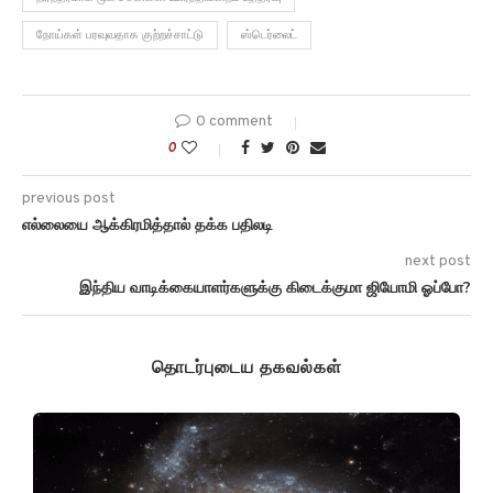
நோய்கள் பரவுவதாக குற்றச்சாட்டு
ஸ்டெர்லைட்
0 comment
0
previous post
எல்லையை ஆக்கிரமித்தால் தக்க பதிலடி
next post
இந்திய வாடிக்கையாளர்களுக்கு கிடைக்குமா ஜியோமி ஓப்போ?
தொடர்புடைய தகவல்கள்