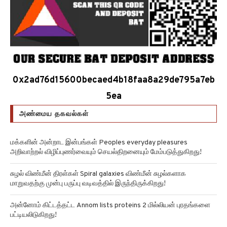
0x2ad76d15600becaed4b18faa8a29de795a7eb
5ea
அண்மைய தகவல்கள்
மக்களின் அன்றாட இன்பங்கள் Peoples everyday pleasures
அறிவாற்றல் விழிப்புணர்வையும் செயல்திறனையும் மேம்படுத்துகிறது!
சுழல் விண்மீன் திரள்கள் Spiral galaxies விண்மீன் சுழல்களாக
மாறுவதற்கு முன்பு பருப்பு வடிவத்தில் இருந்திருக்கிறது!
அன்னோம் கிட்டத்தட்ட Annom lists proteins 2 மில்லியன் புரதங்களை
பட்டியலிடுகிறது!