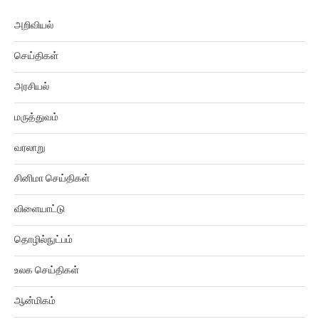
அறிவியல்
செய்திகள்
அரசியல்
மருத்துவம்
வரலாறு
சினிமா செய்திகள்
விளையாட்டு
தொழில்நுட்பம்
உலக செய்திகள்
ஆன்மிகம்