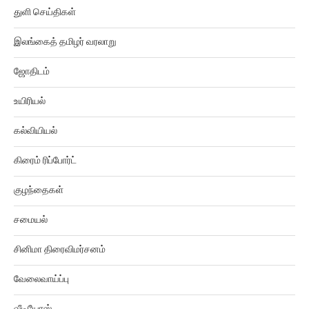
துளி செய்திகள்
இலங்கைத் தமிழர் வரலாறு
ஜோதிடம்
உயிரியல்
கல்வியியல்
கிரைம் ரிப்போர்ட்
குழந்தைகள்
சமையல்
சினிமா திரைவிமர்சனம்
வேலைவாய்ப்பு
வீடியோஸ்