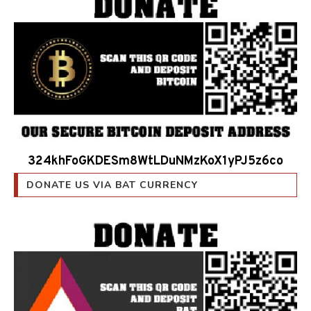
324khFoGKDESm8WtLDuNMzKoX1yPJ5z6co
DONATE US VIA BAT CURRENCY