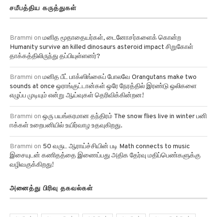
சமீபத்திய கருத்துகள்
Brammi
on
மனித மூதாதையர்கள், டைனோசர்களைக் கொன்ற
Humanity survive an killed dinosaurs asteroid impact சிறுகோள்
தாக்கத்திலிருந்து தப்பியுள்ளனர்?
Brammi
on
மனித பீட் பாக்ஸிங்கைப் போலவே Orangutans make two
sounds at once ஒராங்குட்டான்கள் ஒரே நேரத்தில் இரண்டு ஒலிகளை
எழுப்ப முடியும் என்று ஆய்வுகள் தெரிவிக்கின்றன!
Brammi
on
ஒரு பயங்கரமான தந்திரம் The snow flies live in winter பனி
ஈக்கள் உறைபனியில் உயிர்வாழ உதவுகிறது.
Brammi
on
50 வருட ஆராய்ச்சியின் படி Math connects to music
இசையுடன் கணிதத்தை இணைப்பது அதிக தேர்வு மதிப்பெண்களுக்கு
வழிவகுக்கிறது!
அனைத்து பிரிவு தகவல்கள்
அரசியல்
அரசு பணிகள்
அறிவியல்
அழகியல்
அவசர செய்திகள்