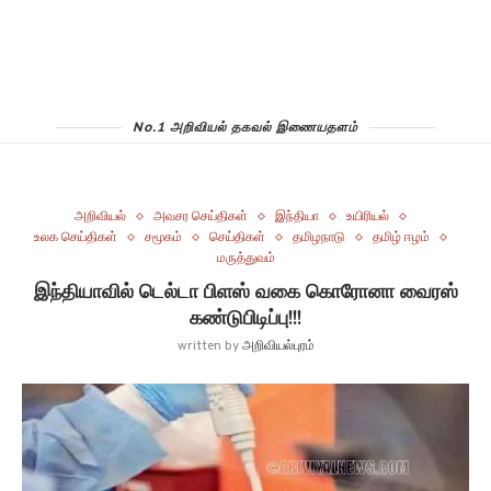
No.1 அறிவியல் தகவல் இணையதளம்
அறிவியல்
அவசர செய்திகள்
இந்தியா
உயிரியல்
உலக செய்திகள்
சமூகம்
செய்திகள்
தமிழநாடு
தமிழ் ஈழம்
மருத்துவம்
இந்தியாவில் டெல்டா பிளஸ் வகை கொரோனா வைரஸ்
கண்டுபிடிப்பு!!!
written by
அறிவியல்புரம்