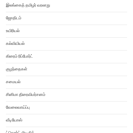
இலங்கைத் தமிழர் வரலாறு
ஜோதிடம்
உயிரியல்
கல்வியியல்
கிரைம் ரிப்போர்ட்
குழந்தைகள்
சமையல்
சினிமா திரைவிமர்சனம்
வேலைவாய்ப்பு
வீடியோஸ்
ட்ரெண்ட் மியூசிக்