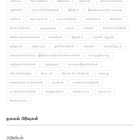
ஆன்மிகம்
ஆராய்ச்சி செய்திகள்
இந்தியா
இலங்கைத் தமிழர் வரலாறு
உயிரியல்
உலக அரசியல்
உலக செய்திகள்
கல்வியியல்
கிரிக்கெட்
கிரைம் ரிப்போர்ட்
குழந்தைகள்
சமூகம்
சமையல்
சினிமா செய்திகள்
சினிமா திரைவிமர்சனம்
செய்திகள்
ஜோதிடம்
ட்ரெண்ட் மியூசிக்
தமிழநாடு
தமிழ் ஈழம்
துளி செய்திகள்
தொழில்
தொழில்நுட்பம்
நல்லவர்களாக்கப்பட்ட இந்திராகாந்தி கொலையாளிகள்
பொழுதுபோக்கு
மருத்துவ செய்திகள்
மருத்துவம்
மாயமான இரகசியங்கள்
மின் வாக்கெடுப்பு
மோட்டார்
லேட்டெஸ்ட் வீடியோஸ்
வரலாறு
வலைத் தொடர் விமர்சனம்
வானியல்
வானியல் செய்திகள்
வானிலை செய்திகள்
விஞ்ஞானிகள்
விளையாட்டு
விவசாயம்
வேலைவாய்ப்பு
தகவல் பிரிவுகள்
அறிவியல்