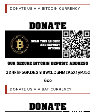
DONATE US VIA BITCOIN CURRENCY
324khFoGKDESm8WtLDuNMzKoX1yPJ5z
6co
DONATE US VIA BAT CURRENCY