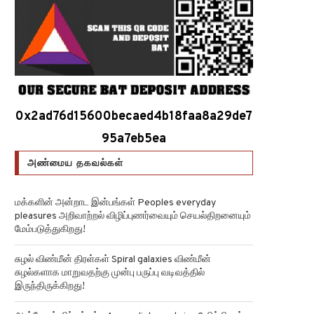
0x2ad76d15600becaed4b18faa8a29de7
95a7eb5ea
அண்மைய தகவல்கள்
மக்களின் அன்றாட இன்பங்கள் Peoples everyday
pleasures அறிவாற்றல் விழிப்புணர்வையும் செயல்திறனையும்
மேம்படுத்துகிறது!
சுழல் விண்மீன் திரள்கள் Spiral galaxies விண்மீன்
சுழல்களாக மாறுவதற்கு முன்பு பருப்பு வடிவத்தில்
இருந்திருக்கிறது!