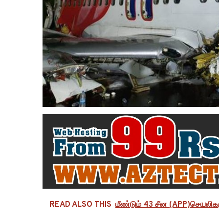
READ ALSO THIS
மீண்டும் 43 சீன (APP)செயலிக