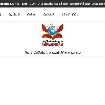
ட் நோயால் LONG TERM COVID பாதிக்கப்படுவதற்கான காரணத்திற்கான புதிய கா
டு
ஜோதிடம்
சினிமா
வீடியோஸ்
மக்கள் தீர்ப்பு
No.1 அறிவியல் தகவல் இணையதளம்