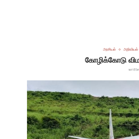
அரசியல்
அறிவியல்
கோழிக்கோடு வி
writt