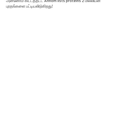
அன்னோம் கிட்டத்தட்ட Annom lists proteins 2 மில்லியன்
புரதங்களை பட்டியலிடுகிறது!