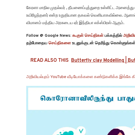
கேரளா மாநில முதல்வர் , தீயணைப்புத்துறை உள்ளிட்ட அனைத்து மீ
உயிரிழந்தனர் என்ற உறுதியான தகவல் வெளியாகவில்லை. ஆனால் வ
விமானம் மத்திய அரசுடைய ஏர் இந்தியா எக்ஸ்பிரஸ் ஆகும்.
Follow @ Google News:
கூகுள் செய்திகள்
பக்கத்தில்
அறிவிய
தற்போதைய
செய்திகளை
உடனுக்குடன் தெரிந்து கொள்ளுங்கள்
READ ALSO THIS
Butterfly clay Modelling | B
அறிவியல்புரம் YouTube வீடியோக்களை கண்டுகளிக்க இங்கே கி