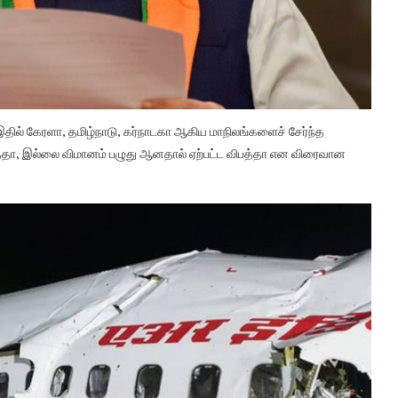
தில் கேரளா, தமிழ்நாடு, கர்நாடகா ஆகிய மாநிலங்களைச் சேர்ந்த
பத்தா, இல்லை விமானம் பழுது ஆனதால் ஏற்பட்ட விபத்தா என விரைவான