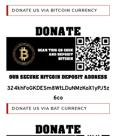
DONATE US VIA BITCOIN CURRENCY
324khFoGKDESm8WtLDuNMzKoX1yPJ5z
6co
DONATE US VIA BAT CURRENCY