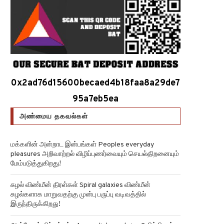
0x2ad76d15600becaed4b18faa8a29de7
95a7eb5ea
அண்மைய தகவல்கள்
மக்களின் அன்றாட இன்பங்கள் Peoples everyday
pleasures அறிவாற்றல் விழிப்புணர்வையும் செயல்திறனையும்
மேம்படுத்துகிறது!
சுழல் விண்மீன் திரள்கள் Spiral galaxies விண்மீன்
சுழல்களாக மாறுவதற்கு முன்பு பருப்பு வடிவத்தில்
இருந்திருக்கிறது!