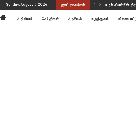
புணர்வையும் செயல்திறனையும் மேம்படுத்துகிறது!
Sunday, August 9 2026
ஹாட் தகவல்கள்
சுழல் விண்மீன் தி
அறிவியல்
செய்திகள்
அரசியல்
மருத்துவம்
விளையாட்