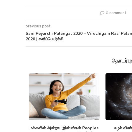
0 comment
previous post
Sani Peyarchi Palangal 2020 – Viruchigam Rasi Pala
2020 | சனிப்பெயர்ச்சி
தொடர்ப
ள்கள் Spiral
அன்னோம் கிட்டத்தட்ட Annom lists
ஒரு தொலை