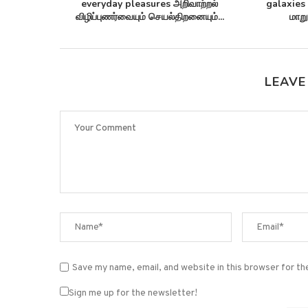
் சுழல்களாக
proteins 2 மில்லியன் புரதங்களை
arctic s
ன்பு...
பட்டியலிடுகிறது!
LEAVE
Save my name, email, and website in this browser for t
Sign me up for the newsletter!