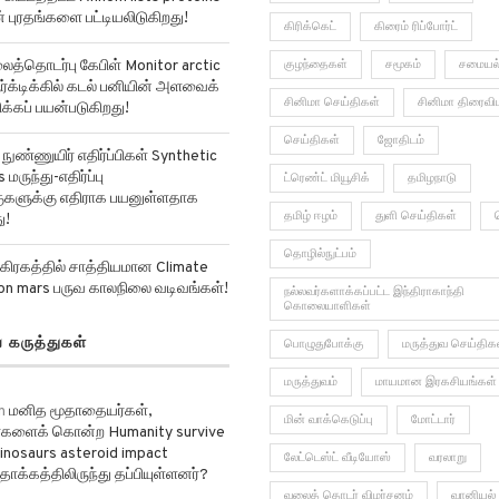
உலக செய்திகள்
கல்வியியல்
ிட்டத்தட்ட Annom lists proteins
ன் புரதங்களை பட்டியலிடுகிறது!
கிரிக்கெட்
கிரைம் ரிப்போர்ட்
்தொடர்பு கேபிள் Monitor arctic
குழந்தைகள்
சமூகம்
சமையல
ர்க்டிக்கில் கடல் பனியின் அளவைக்
சினிமா செய்திகள்
சினிமா திரைவி
்கப் பயன்படுகிறது!
செய்திகள்
ஜோதிடம்
ுண்ணுயிர் எதிர்ப்பிகள் Synthetic
 மருந்து-எதிர்ப்பு
ட்ரெண்ட் மியூசிக்
தமிழநாடு
்குகளுக்கு எதிராக பயனுள்ளதாக
தமிழ் ஈழம்
துளி செய்திகள்
ு!
தொழில்நுட்பம்
கிரகத்தில் சாத்தியமான Climate
on mars பருவ காலநிலை வடிவங்கள்!
நல்லவர்களாக்கப்பட்ட இந்திராகாந்தி
கொலையாளிகள்
ய கருத்துகள்
பொழுதுபோக்கு
மருத்துவ செய்திக
மருத்துவம்
மாயமான இரகசியங்கள்
n
மனித மூதாதையர்கள்,
மின் வாக்கெடுப்பு
மோட்டார்
களைக் கொன்ற Humanity survive
 dinosaurs asteroid impact
லேட்டெஸ்ட் வீடியோஸ்
வரலாறு
தாக்கத்திலிருந்து தப்பியுள்ளனர்?