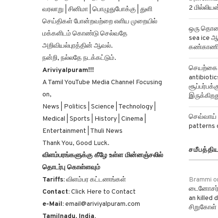
தொழில்நுட்பம் | மருத்துவம் | விளையாட்டு |
அன்னோம் க
2 மில்லிய
வரலாறு | சினிமா | பொழுதுபோக்கு | துளி
செய்திகள் போன்றவற்றை எளிய முறையில்
ஒரு தொலைத
மக்களிடம் கொண்டு செல்வதே
sea ice ஆ
அறிவியல்புரத்தின் ஆவல்.
கண்காணிக
நன்றி, நல்லதே நடக்கட்டும்.
செயற்கை ந
Ariviyalpuram!!!
antibiotics
A Tamil YouTube Media Channel Focusing
சூப்பர்பக
on,
இருக்கிறத
News | Politics | Science | Technology |
செவ்வாய் 
Medical | Sports | History | Cinema |
patterns 
Entertainment | Thuli News
Thank You, Good Luck.
சமீபத்தி
விளம்பரங்களுக்கு கீழே உள்ள மின்னஞ்சலில்
தொடர்பு கொள்ளவும்
Tariffs:
விளம்பர கட்டணங்கள்
Brammi
o
டைனோசர்
Contact:
Click Here to Contact
an killed
e-Mail:
email@ariviyalpuram.com
சிறுகோள் 