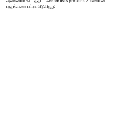
அன்னோம் கிட்டத்தட்ட Annom lists proteins 2 மில்லியன்
புரதங்களை பட்டியலிடுகிறது!
செவ்வாய் கிரகத்தில் சாத்தியமான
சிலர் நீண்ட கோவிட் நோயால் L