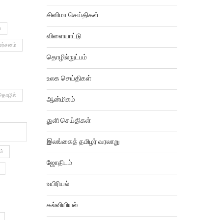
வரலாறு
சினிமா செய்திகள்
்
விளையாட்டு
மர்சனம்
தொழில்நுட்பம்
உலக செய்திகள்
தொழில்
ஆன்மிகம்
துளி செய்திகள்
இலங்கைத் தமிழர் வரலாறு
ள்
ஜோதிடம்
உயிரியல்
கல்வியியல்