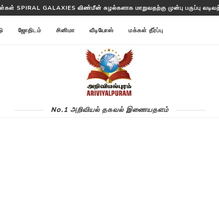
ரள்கள் SPIRAL GALAXIES விண்மீன் சுழல்களாக மாறுவதற்கு முன்பு பருப்பு வடிவத்த
டு
ஜோதிடம்
சினிமா
வீடியோஸ்
மக்கள் தீர்ப்பு
No.1 அறிவியல் தகவல் இணையதளம்