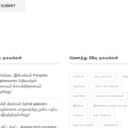
 தகவல்கள்
அனைத்து பிரிவு தகவல்கள்
 அன்றாட இன்பங்கள் Peoples
அரசியல்
அரசு பணிகள்
அறிவ
pleasures அறிவாற்றல்
ர்வையும் செயல்திறனையும்
அழகியல்
அவசர செய்திகள்
ுகிறது!
ஆன்மிகம்
ஆராய்ச்சி செய்திகள்
மீன் திரள்கள் Spiral galaxies
இந்தியா
இலங்கைத் தமிழர் வரலாறு
ுழல்களாக மாறுவதற்கு முன்பு பருப்பு
 இருந்திருக்கிறது!
உயிரியல்
உலக அரசியல்