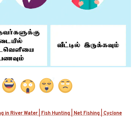
ng in River Water | Fish Hunting | Net Fishing | Cyclone