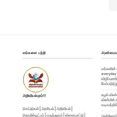
எங்களை பற்றி
அண்மைய
மக்களின்
everyday 
விழிப்புண
மேம்படுத்த
சுழல் விண்
அறிவியல்புரம்!!!
விண்மீன் ச
வடிவத்தில்
செய்திகள் | அரசியல் | அறிவியல் |