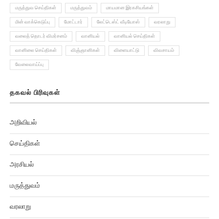
மருத்துவ செய்திகள்
மருத்துவம்
மாயமான இரகசியங்கள்
மின் வாக்கெடுப்பு
மோட்டார்
லேட்டெஸ்ட் வீடியோஸ்
வரலாறு
வலைத் தொடர் விமர்சனம்
வானியல்
வானியல் செய்திகள்
வானிலை செய்திகள்
விஞ்ஞானிகள்
விளையாட்டு
விவசாயம்
வேலைவாய்ப்பு
தகவல் பிரிவுகள்
அறிவியல்
செய்திகள்
அரசியல்
மருத்துவம்
வரலாறு