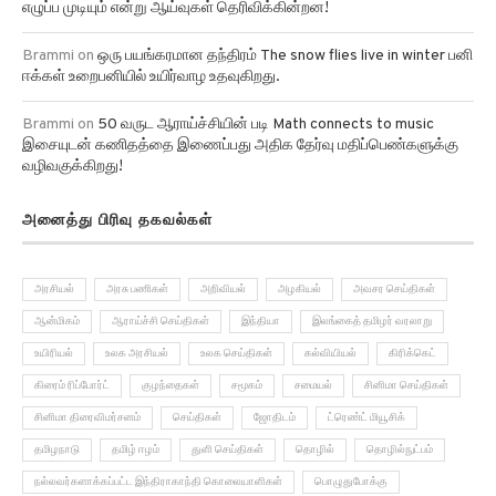
எழுப்ப முடியும் என்று ஆய்வுகள் தெரிவிக்கின்றன!
Brammi
on
ஒரு பயங்கரமான தந்திரம் The snow flies live in winter பனி
ஈக்கள் உறைபனியில் உயிர்வாழ உதவுகிறது.
Brammi
on
50 வருட ஆராய்ச்சியின் படி Math connects to music
இசையுடன் கணிதத்தை இணைப்பது அதிக தேர்வு மதிப்பெண்களுக்கு
வழிவகுக்கிறது!
அனைத்து பிரிவு தகவல்கள்
அரசியல்
அரசு பணிகள்
அறிவியல்
அழகியல்
அவசர செய்திகள்
ஆன்மிகம்
ஆராய்ச்சி செய்திகள்
இந்தியா
இலங்கைத் தமிழர் வரலாறு
உயிரியல்
உலக அரசியல்
உலக செய்திகள்
கல்வியியல்
கிரிக்கெட்
கிரைம் ரிப்போர்ட்
குழந்தைகள்
சமூகம்
சமையல்
சினிமா செய்திகள்
சினிமா திரைவிமர்சனம்
செய்திகள்
ஜோதிடம்
ட்ரெண்ட் மியூசிக்
தமிழநாடு
தமிழ் ஈழம்
துளி செய்திகள்
தொழில்
தொழில்நுட்பம்
நல்லவர்களாக்கப்பட்ட இந்திராகாந்தி கொலையாளிகள்
பொழுதுபோக்கு