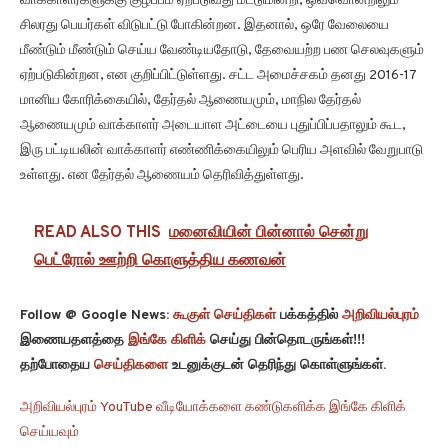
வாக்காளர்களுக்கு குழப்பம் ஏற்படுவது மட்டுமின்றி, ஒவ்வொன்றிலும்
சிலரது பெயர்கள் விடுபட்டு போகின்றன. இதனால், ஒரே வேலையை
மீண்டும் மீண்டும் செய்ய வேண்டியதோடு, தேவையற்ற பண செலவுகளும்
ஏற்படுகின்றன, என குறிப்பிட்டுள்ளது. சட்ட அமைச்சகம் தனது 2016-17
மானிய கோரிக்கையில், தேர்தல் ஆணையமும், மாநில தேர்தல்
ஆணையமும் வாக்காளர் அடையாள அட்டையை புதுப்பிப்பதாலும் கூட,
இரு பட்டியலின் வாக்காளர் எண்ணிக்கையிலும் பெரிய அளவில் வேறுபாடு
உள்ளது. என தேர்தல் ஆணையம் தெரிவித்துள்ளது.
READ ALSO THIS
மனைவியின் பின்னால் சென்று
பெட்ரோல் ஊற்றி கொளுத்திய கணவன்
Follow @ Google News:
கூகுள் செய்திகள்
பக்கத்தில்
அறிவியல்புரம்
இணையதளத்தை
இங்கே கிளிக்
செய்து பின்தொடருங்கள்!!!
தற்போதைய
செய்திகளை
உடனுக்குடன் தெரிந்து கொள்ளுங்கள்.
அறிவியல்புரம் YouTube வீடியோக்களை கண்டுகளிக்க இங்கே கிளிக்
செய்யவும்