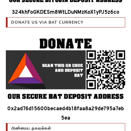
324khFoGKDESm8WtLDuNMzKoX1yPJ5z6co
DONATE US VIA BAT CURRENCY
0x2ad76d15600becaed4b18faa8a29de795a7eb
5ea
அண்மைய தகவல்கள்