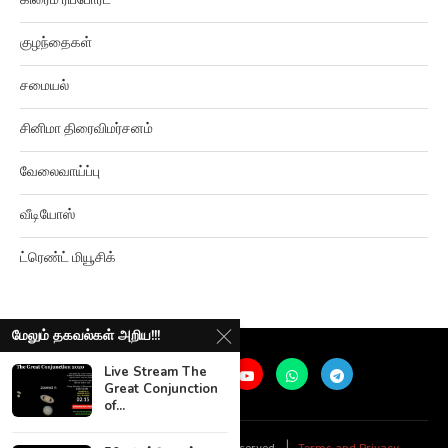
கிரைம் ரிப்போர்ட்
குழந்தைகள்
சமையல்
சினிமா திரைவிமர்சனம்
வேலைவாய்ப்பு
வீடியோஸ்
ட்ரெண்ட் மியூசிக்
மேலும் தகவல்கள் அறிய!!!
Live Stream The
Great Conjunction
of...