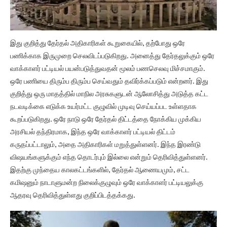
இது குறித்து தேர்தல் அதிகாரிகள் கூறுகையில், தற்போது ஒரே
பணிக்காக இருமுறை செலவிடப்படுகிறது. அனைத்து தேர்தலுக்கும் ஒரே
வாக்காளர் பட்டியல் பயன்படுத்துவதன் மூலம் பணசெலவு மிச்சமாகும்.
ஒரே பணியை திரும்ப திரும்ப செய்வதும் தவிர்க்கப்படும் என்றனர். இது
குறித்து ஒரு மாதத்தில் மாநில அரசுகளுடன் ஆலோசித்து அடுத்த கட்ட
நடவடிக்கை எடுக்க உயர்மட்ட குழுவில் முடிவு செய்யப்பட உள்ளதாக
கூறப்படுகிறது. ஒரே நாடு ஒரே தேர்தல் திட்டத்தை நோக்கிய முக்கிய
அரசியல் தந்திரமாக, இந்த ஒரே வாக்காளர் பட்டியல் திட்டம்
கருதப்பட்டாலும், அதை அதிகாரிகள் மறுத்துள்ளனர். இந்த இரண்டு
விஷயங்களுக்கும் எந்த தொடர்பும் இல்லை என்றும் தெரிவித்துள்ளனர்.
இதற்கு முந்தைய காலகட்டங்களில், தேர்தல் ஆணையமும், சட்ட
கமிஷனும் நாடாளுமன்ற நிலைக்குழுவும் ஒரே வாக்காளர் பட்டியலுக்கு
ஆதரவு தெரிவித்துள்ளது குறிப்பிடத்தக்கது.