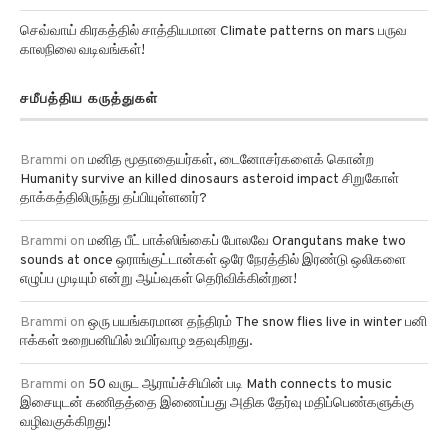
செவ்வாய் கிரகத்தில் சாத்தியமான Climate patterns on mars பருவ
காலநிலை வடிவங்கள்!
சமீபத்திய கருத்துகள்
Brammi
on
மனித மூதாதையர்கள், டைனோசர்களைக் கொன்ற
Humanity survive an killed dinosaurs asteroid impact சிறுகோள்
தாக்கத்திலிருந்து தப்பியுள்ளனர்?
Brammi
on
மனித பீட் பாக்ஸிங்கைப் போலவே Orangutans make two
sounds at once ஒராங்குட்டான்கள் ஒரே நேரத்தில் இரண்டு ஒலிகளை
எழுப்ப முடியும் என்று ஆய்வுகள் தெரிவிக்கின்றன!
Brammi
on
ஒரு பயங்கரமான தந்திரம் The snow flies live in winter பனி
ஈக்கள் உறைபனியில் உயிர்வாழ உதவுகிறது.
Brammi
on
50 வருட ஆராய்ச்சியின் படி Math connects to music
இசையுடன் கணிதத்தை இணைப்பது அதிக தேர்வு மதிப்பெண்களுக்கு
வழிவகுக்கிறது!