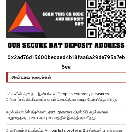
0x2ad76d15600becaed4b18faa8a29de795a7eb
5ea
அண்மைய தகவல்கள்
மக்களின் அன்றாட இன்பங்கள் Peoples everyday pleasures
அறிவாற்றல் விழிப்புணர்வையும் செயல்திறனையும் மேம்படுத்துகிறது!
சுழல் விண்மீன் திரள்கள் Spiral galaxies விண்மீன் சுழல்களாக
மாறுவதற்கு முன்பு பருப்பு வடிவத்தில் இருந்திருக்கிறது!
அன்னோம் கிட்டத்தட்ட Annom lists proteins 2 மில்லியன் புரதங்களை