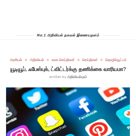
No.1 அறிவியல் தகவல் இணையதளம்
அரசியல்
அறிவியல்
உலக செய்திகள்
செய்திகள்
தொழில்நுட்பம்
யூடியூப், ஃபேஸ்புக், ட்விட்டர்க்கு தணிக்கை வாரியமா?
written by
அறிவியல்புரம்