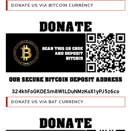
DONATE US VIA BITCOIN CURRENCY
324khFoGKDESm8WtLDuNMzKoX1yPJ5z6co
DONATE US VIA BAT CURRENCY