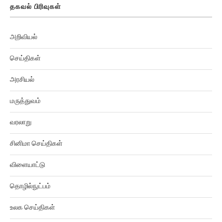
தகவல் பிரிவுகள்
அறிவியல்
செய்திகள்
அரசியல்
மருத்துவம்
வரலாறு
சினிமா செய்திகள்
விளையாட்டு
தொழில்நுட்பம்
உலக செய்திகள்