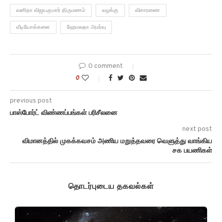
வனிதா விஜயகுமார் திருமணம்
வழக்கு
விசாரணை
வீடியோக்களை
ஹேமலதா அமர்வு
0 comment
0
previous post
பாஸ்போர்ட் விண்ணப்பங்கள் பரிசீலனை
next post
விமானத்தில் முகக்கவசம் அணிய மறுத்தவரை வெளுத்து வாங்கிய
சக பயணிகள்
தொடர்புடைய தகவல்கள்