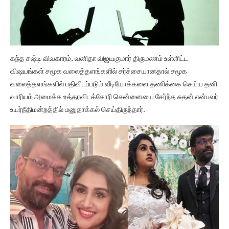
கந்த சஷ்டி விவகாரம், வனிதா விஜயகுமார் திருமணம் உள்ளிட்ட
விஷயங்கள் சமூக வலைத்தளங்களில் சர்ச்சையானதால் சமூக
வலைத்தளங்களில் பதிவிடப்படும் வீடியோக்களை தணிக்கை செய்ய தனி
வாரியம் அமைக்க உத்தரவிடக்கோரி சென்னையை சேர்ந்த சுதன் என்பவர்
உயர்நீதிமன்றத்தில் மனுதாக்கல் செய்திருந்தார்.