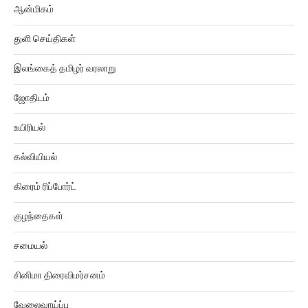
ஆன்மிகம்
துளி செய்திகள்
இலங்கைத் தமிழர் வரலாறு
ஜோதிடம்
உயிரியல்
கல்வியியல்
கிரைம் ரிப்போர்ட்
குழந்தைகள்
சமையல்
சினிமா திரைவிமர்சனம்
வேலைவாய்ப்பு