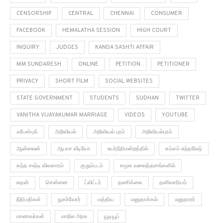
CENSORSHIP
CENTRAL
CHENNAI
CONSUMER
FACEBOOK
HEMALATHA SESSION
HIGH COURT
INQUIRY
JUDGES
KANDA SASHTI AFFAIR
M.M SUNDARESH
ONLINE
PETITION
PETITIONER
PRIVACY
SHORT FILM
SOCIAL WEBSITES
STATE GOVERNMENT
STUDENTS
SUDHAN
TWITTER
VANITHA VIJAYAKUMAR MARRIAGE
VIDEOS
YOUTUBE
ஃபேஸ்புக்
அறிவியல்
அறிவியல் புரம்
அறிவியல்புரம்
ஆன்லைன்
ஆபாச வீடியோ
உயர்நீதிமன்றத்தில்
எம்.எம் சுந்தரேஷ்
கந்த சஷ்டி விவகாரம்
குறும்படம்
சமூக வலைத்தளங்களில்
சுதன்
சென்னை
ட்விட்டர்
தணிக்கை
தனிவாரியம்
நீதிபதிகள்
நுகர்வோர்
மத்திய
மனுதாக்கல்
மனுதாரர்
மாணவர்கள்
மாநில அரசு
யூடியூப்