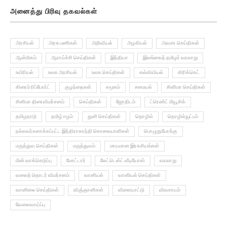
அனைத்து பிரிவு தகவல்கள்
அரசியல்
அரசு பணிகள்
அறிவியல்
அழகியல்
அவசர செய்திகள்
ஆன்மிகம்
ஆராய்ச்சி செய்திகள்
இந்தியா
இலங்கைத் தமிழர் வரலாறு
உயிரியல்
உலக அரசியல்
உலக செய்திகள்
கல்வியியல்
கிரிக்கெட்
கிரைம் ரிப்போர்ட்
குழந்தைகள்
சமூகம்
சமையல்
சினிமா செய்திகள்
சினிமா திரைவிமர்சனம்
செய்திகள்
ஜோதிடம்
ட்ரெண்ட் மியூசிக்
தமிழநாடு
தமிழ் ஈழம்
துளி செய்திகள்
தொழில்
தொழில்நுட்பம்
நல்லவர்களாக்கப்பட்ட இந்திராகாந்தி கொலையாளிகள்
பொழுதுபோக்கு
மருத்துவ செய்திகள்
மருத்துவம்
மாயமான இரகசியங்கள்
மின் வாக்கெடுப்பு
மோட்டார்
லேட்டெஸ்ட் வீடியோஸ்
வரலாறு
வலைத் தொடர் விமர்சனம்
வானியல்
வானியல் செய்திகள்
வானிலை செய்திகள்
விஞ்ஞானிகள்
விளையாட்டு
விவசாயம்
வேலைவாய்ப்பு