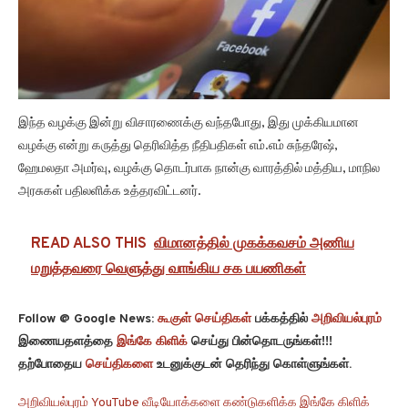
இந்த வழக்கு இன்று விசாரணைக்கு வந்தபோது, இது முக்கியமான
வழக்கு என்று கருத்து தெரிவித்த நீதிபதிகள் எம்.எம் சுந்தரேஷ்,
ஹேமலதா அமர்வு, வழக்கு தொடர்பாக நான்கு வாரத்தில் மத்திய, மாநில
அரசுகள் பதிலளிக்க உத்தரவிட்டனர்.
READ ALSO THIS
விமானத்தில் முகக்கவசம் அணிய
மறுத்தவரை வெளுத்து வாங்கிய சக பயணிகள்
Follow @ Google News:
கூகுள் செய்திகள்
பக்கத்தில்
அறிவியல்புரம்
இணையதளத்தை
இங்கே கிளிக்
செய்து பின்தொடருங்கள்!!!
தற்போதைய
செய்திகளை
உடனுக்குடன் தெரிந்து கொள்ளுங்கள்.
அறிவியல்புரம் YouTube வீடியோக்களை கண்டுகளிக்க இங்கே கிளிக்