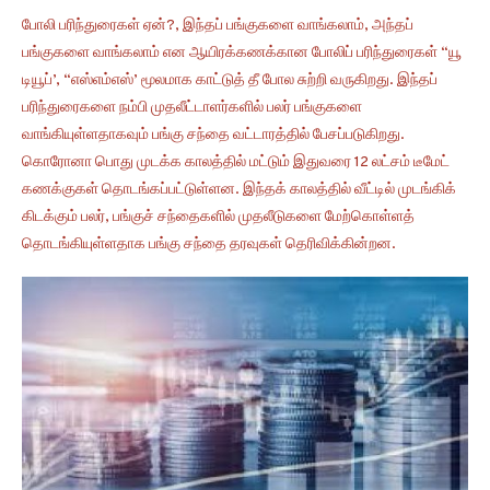
போலி பரிந்துரைகள் ஏன்?, இந்தப் பங்குகளை வாங்கலாம், அந்தப்
பங்குகளை வாங்கலாம் என ஆயிரக்கணக்கான போலிப் பரிந்துரைகள் “யூ
டியூப்’, “எஸ்எம்எஸ்’ மூலமாக காட்டுத் தீ போல சுற்றி வருகிறது. இந்தப்
பரிந்துரைகளை நம்பி முதலீட்டாளர்களில் பலர் பங்குகளை
வாங்கியுள்ளதாகவும் பங்கு சந்தை வட்டாரத்தில் பேசப்படுகிறது.
கொரோனா பொது முடக்க காலத்தில் மட்டும் இதுவரை 12 லட்சம் டீமேட்
கணக்குகள் தொடங்கப்பட்டுள்ளன. இந்தக் காலத்தில் வீட்டில் முடங்கிக்
கிடக்கும் பலர், பங்குச் சந்தைகளில் முதலீடுகளை மேற்கொள்ளத்
தொடங்கியுள்ளதாக பங்கு சந்தை தரவுகள் தெரிவிக்கின்றன.