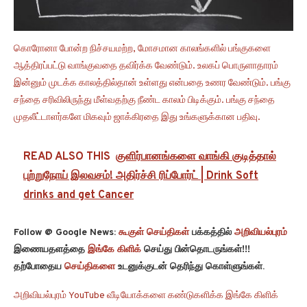
கொரோனா போன்ற நிச்சயமற்ற, மோசமான காலங்களில் பங்குகளை
ஆத்திரப்பட்டு வாங்குவதை தவிர்க்க வேண்டும். உலகப் பொருளாதாரம்
இன்னும் முடக்க காலத்தில்தான் உள்ளது என்பதை உணர வேண்டும். பங்கு
சந்தை சரிவிலிருந்து மீள்வதற்கு நீண்ட காலம் பிடிக்கும். பங்கு சந்தை
முதலீட்டாளர்களே மிகவும் ஜாக்கிரதை இது உங்களுக்கான பதிவு.
READ ALSO THIS
குளிர்பானங்களை வாங்கி குடித்தால்
புற்றுநோய் இலவசம்! அதிர்ச்சி ரிப்போர்ட் | Drink Soft
drinks and get Cancer
Follow @ Google News:
கூகுள் செய்திகள்
பக்கத்தில்
அறிவியல்புரம்
இணையதளத்தை
இங்கே கிளிக்
செய்து பின்தொடருங்கள்!!!
தற்போதைய
செய்திகளை
உடனுக்குடன் தெரிந்து கொள்ளுங்கள்.
அறிவியல்புரம் YouTube வீடியோக்களை கண்டுகளிக்க இங்கே கிளிக்