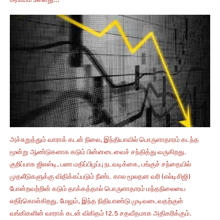
அபாயம் உள்ளது..!
அச்சுறுத்தும் வாராக் கடன் நிலை, இந்தியாவில் பொருளாதாரம் கடந்த
மூன்று ஆண்டுகளாக கடும் பின்னடைவைச் சந்தித்து வருகிறது.
குறிப்பாக ஜிஎஸ்டி, பண மதிப்பிழப்பு நடவடிக்கை, பங்குச் சந்தையில்
முதலீடுகளுக்கு விதிக்கப்படும் நீண்ட கால மூலதன வரி (எல்டிசிஜி)
போன்றவற்றின் கடும் தாக்கத்தால் பொருளாதாரம் மந்தநிலையை
எதிர்கொள்கிறது. மேலும், இந்த நிதியாண்டு முடிவடைவதற்குள்
வங்கிகளின் வாராக் கடன் விகிதம் 12.5 சதவீதமாக அதிகரிக்கும்.