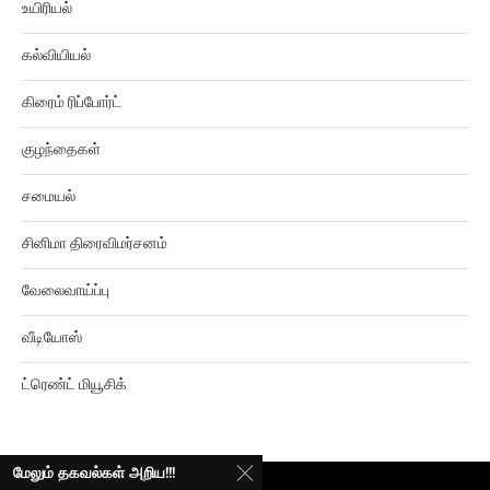
உயிரியல்
கல்வியியல்
கிரைம் ரிப்போர்ட்
குழந்தைகள்
சமையல்
சினிமா திரைவிமர்சனம்
வேலைவாய்ப்பு
வீடியோஸ்
ட்ரெண்ட் மியூசிக்
மேலும் தகவல்கள் அறிய!!!