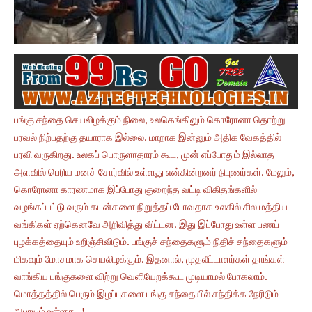
பங்கு சந்தை செயலிழக்கும் நிலை, உலகெங்கிலும் கொரோனா தொற்று
பரவல் நிற்பதற்கு தயாராக இல்லை. மாறாக இன்னும் அதிக வேகத்தில்
பரவி வருகிறது. உலகப் பொருளாதாரம் கூட, முன் எப்போதும் இல்லாத
அளவில் பெரிய மனச் சோர்வில் உள்ளது என்கின்றனர் நிபுணர்கள். மேலும்,
கொரோனா காரணமாக இப்போது குறைந்த வட்டி விகிதங்களில்
வழங்கப்பட்டு வரும் கடன்களை நிறுத்தப் போவதாக உலகில் சில மத்திய
வங்கிகள் ஏற்கெனவே அறிவித்து விட்டன. இது இப்போது உள்ள பணப்
புழக்கத்தையும் உறிஞ்சிவிடும். பங்குச் சந்தைகளும் நிதிச் சந்தைகளும்
மிகவும் மோசமாக செயலிழக்கும். இதனால், முதலீட்டாளர்கள் தாங்கள்
வாங்கிய பங்குகளை விற்று வெளியேறக்கூட முடியாமல் போகலாம்.
மொத்தத்தில் பெரும் இழப்புகளை பங்கு சந்தையில் சந்திக்க நேரிடும்