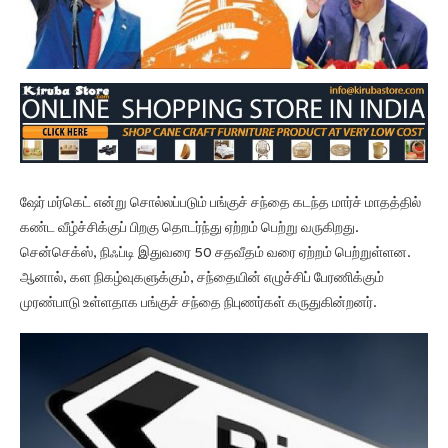
ஷேர் மர்கெட் என்று சொல்லப்படும் பங்குச் சந்தை கடந்த மார்ச் மாதத்தில்
கண்ட வீழ்ச்சிக்குப் பிறகு தொடர்ந்து ஏற்றம் பெற்று வருகிறது.
சென்செக்ஸ், நிஃப்டி இதுவரை 50 சதவீதம் வரை ஏற்றம் பெற்றுள்ளன.
ஆனால், கள நிகழ்வுகளுக்கும், சந்தையின் எழுச்சிப் பேரணிக்கும்
முரண்பாடு உள்ளதாக பங்குச் சந்தை நிபுணர்கள் கருதுகின்றனர்.