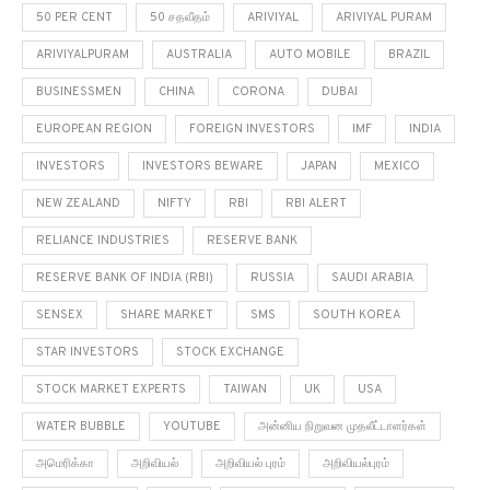
50 PER CENT
50 சதவீதம்
ARIVIYAL
ARIVIYAL PURAM
ARIVIYALPURAM
AUSTRALIA
AUTO MOBILE
BRAZIL
BUSINESSMEN
CHINA
CORONA
DUBAI
EUROPEAN REGION
FOREIGN INVESTORS
IMF
INDIA
INVESTORS
INVESTORS BEWARE
JAPAN
MEXICO
NEW ZEALAND
NIFTY
RBI
RBI ALERT
RELIANCE INDUSTRIES
RESERVE BANK
RESERVE BANK OF INDIA (RBI)
RUSSIA
SAUDI ARABIA
SENSEX
SHARE MARKET
SMS
SOUTH KOREA
STAR INVESTORS
STOCK EXCHANGE
STOCK MARKET EXPERTS
TAIWAN
UK
USA
WATER BUBBLE
YOUTUBE
அன்னிய நிறுவன முதலீட்டாளர்கள்
அமெரிக்கா
அறிவியல்
அறிவியல் புரம்
அறிவியல்புரம்