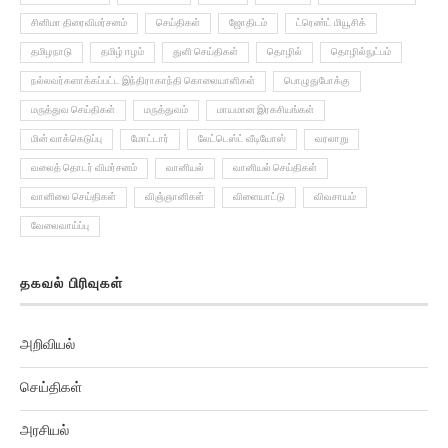
சினிமா திரைவிமர்சனம்
செய்திகள்
ஜோதிடம்
ட்ரெண்ட் மியூசிக்
தமிழநாடு
தமிழ் ஈழம்
துளி செய்திகள்
தொழில்
தொழில்நுட்பம்
நல்லவர்களாக்கப்பட்ட இந்திராகாந்தி கொலையாளிகள்
பொழுதுபோக்கு
மருத்துவ செய்திகள்
மருத்துவம்
மாயமான இரகசியங்கள்
மின் வாக்கெடுப்பு
மோட்டார்
லேட்டெஸ்ட் வீடியோஸ்
வரலாறு
வலைத் தொடர் விமர்சனம்
வானியல்
வானியல் செய்திகள்
வானிலை செய்திகள்
விஞ்ஞானிகள்
விளையாட்டு
விவசாயம்
வேலைவாய்ப்பு
தகவல் பிரிவுகள்
அறிவியல்
செய்திகள்
அரசியல்