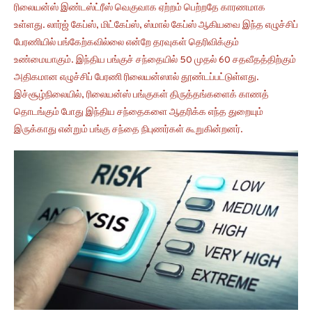
ரிலையன்ஸ் இண்டஸ்ட்ரீஸ் வெகுவாக ஏற்றம் பெற்றதே காரணமாக
உள்ளது. லார்ஜ் கேப்ஸ், மிட்கேப்ஸ், ஸ்மால் கேப்ஸ் ஆகியவை இந்த எழுச்சிப்
பேரணியில் பங்கேற்கவில்லை என்றே தரவுகள் தெரிவிக்கும்
உண்மையாகும். இந்திய பங்குச் சந்தையில் 50 முதல் 60 சதவீதத்திற்கும்
அதிகமான எழுச்சிப் பேரணி ரிலையன்ஸால் தூண்டப்பட்டுள்ளது.
இச்சூழ்நிலையில், ரிலையன்ஸ் பங்குகள் திருத்தங்களைக் காணத்
தொடங்கும் போது இந்திய சந்தைகளை ஆதரிக்க எந்த துறையும்
இருக்காது என்றும் பங்கு சந்தை நிபுணர்கள் கூறுகின்றனர்.