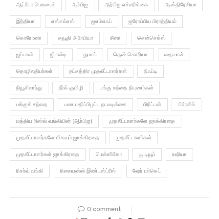
ஆட்டோ மொபைல்
ஆர்பிஐ
ஆர்பிஐ எச்சரிக்கை
ஆஸ்திரேலியா
இந்தியா
எஸ்எம்எஸ்
ஐஎம்எஃப்
ஐரோப்பிய பிராந்தியம்
கொரோனா
சவூதி அரேபியா
சீனா
சென்செக்ஸ்
ஜப்பான்
ஜிஎஸ்டி
துபாய்
தென் கொரியா
தைவான்
தொழிலதிபர்கள்
நட்சத்திர முதலீட்டாளர்கள்
நிஃப்டி
நியூசிலாந்து
நீர்க் குமிழி
பங்கு சந்தை நிபுணர்கள்
பங்குச் சந்தை
பண மதிப்பிழப்பு நடவடிக்கை
பிரிட்டன்
பிரேசில்
மத்திய ரிசர்வ் வங்கியின் (ஆர்பிஐ)
முதலீட்டாளர்களே ஜாக்கிரதை
முதலீட்டாளர்களே மிகவும் ஜாக்கிரதை
முதலீட்டாளர்கள்
முதலீட்டாளர்கள் ஜாக்கிரதை
மெக்ஸிகோ
யூ டியூப்
ரஷியா
ரிசர்வ் வங்கி
ரிலையன்ஸ் இண்டஸ்ட்ரீஸ்
ஷேர் மர்கெட்
0 comment