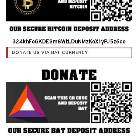
324khFoGKDESm8WtLDuNMzKoX1yPJ5z6co
DONATE US VIA BAT CURRENCY