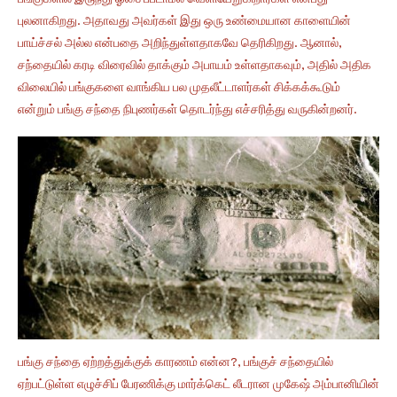
புலனாகிறது. அதாவது அவர்கள் இது ஒரு உண்மையான காளையின்
பாய்ச்சல் அல்ல என்பதை அறிந்துள்ளதாகவே தெரிகிறது. ஆனால்,
சந்தையில் கரடி விரைவில் தாக்கும் அபாயம் உள்ளதாகவும், அதில் அதிக
விலையில் பங்குகளை வாங்கிய பல முதலீட்டாளர்கள் சிக்கக்கூடும்
என்றும் பங்கு சந்தை நிபுணர்கள் தொடர்ந்து எச்சரித்து வருகின்றனர்.
பங்கு சந்தை ஏற்றத்துக்குக் காரணம் என்ன?, பங்குச் சந்தையில்
ஏற்பட்டுள்ள எழுச்சிப் பேரணிக்கு மார்க்கெட் லீடரான முகேஷ் அம்பானியின்