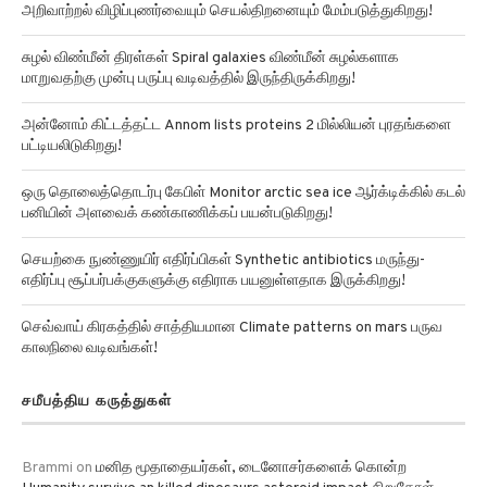
அறிவாற்றல் விழிப்புணர்வையும் செயல்திறனையும் மேம்படுத்துகிறது!
சுழல் விண்மீன் திரள்கள் Spiral galaxies விண்மீன் சுழல்களாக
மாறுவதற்கு முன்பு பருப்பு வடிவத்தில் இருந்திருக்கிறது!
அன்னோம் கிட்டத்தட்ட Annom lists proteins 2 மில்லியன் புரதங்களை
பட்டியலிடுகிறது!
ஒரு தொலைத்தொடர்பு கேபிள் Monitor arctic sea ice ஆர்க்டிக்கில் கடல்
பனியின் அளவைக் கண்காணிக்கப் பயன்படுகிறது!
செயற்கை நுண்ணுயிர் எதிர்ப்பிகள் Synthetic antibiotics மருந்து-
எதிர்ப்பு சூப்பர்பக்குகளுக்கு எதிராக பயனுள்ளதாக இருக்கிறது!
செவ்வாய் கிரகத்தில் சாத்தியமான Climate patterns on mars பருவ
காலநிலை வடிவங்கள்!
சமீபத்திய கருத்துகள்
Brammi
on
மனித மூதாதையர்கள், டைனோசர்களைக் கொன்ற