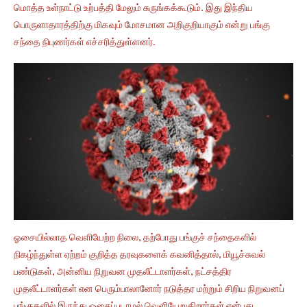
மொத்த உள்நாட்டு உற்பத்தி மேலும் சுருங்கக்கூடும். இது இந்திய
பொருளாதாரத்திற்கு மிகவும் மோசமான அறிகுறியாகும் என்று பங்கு
சந்தை நிபுணர்கள் எச்சரித்துள்ளனர்.
ஓசையில்லாத வெளியேற்ற நிலை, தற்போது பங்குச் சந்தைகளில்
நிகழ்ந்துள்ள ஏற்றம் குறித்த தரவுகளைக் கவனித்தால், மியூச்சுவல்
பண்டுகள், அன்னிய நிறுவன முதலீட்டாளர்கள், நட்சத்திர
முதலீட்டாளர்கள் என பெரும்பாலானோர் நடுத்தர மற்றும் சிறிய நிறுவனப்
பங்குகளில் இருந்து ஓசைப்படாமல் வெளியேறுகிறார்கள் என்பது