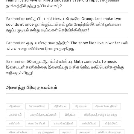
Humanity survive an killed dinosaurs asteroid impact சிறுகோள்
தாக்கத்திலிருந்து தப்பியுள்ளனர்?
Brammi
on
மனித பீட் பாக்ஸிங்கைப் போலவே Orangutans make two
sounds at once ஒராங்குட்டான்கள் ஒரே நேரத்தில் இரண்டு ஒலிகளை
எழுப்ப முடியும் என்று ஆய்வுகள் தெரிவிக்கின்றன!
Brammi
on
ஒரு பயங்கரமான தந்திரம் The snow flies live in winter பனி
ஈக்கள் உறைபனியில் உயிர்வாழ உதவுகிறது.
Brammi
on
50 வருட ஆராய்ச்சியின் படி Math connects to music
இசையுடன் கணிதத்தை இணைப்பது அதிக தேர்வு மதிப்பெண்களுக்கு
வழிவகுக்கிறது!
அனைத்து பிரிவு தகவல்கள்
அரசியல்
அரசு பணிகள்
அறிவியல்
அழகியல்
அவசர செய்திகள்
ஆன்மிகம்
ஆராய்ச்சி செய்திகள்
இந்தியா
இலங்கைத் தமிழர் வரலாறு
உயிரியல்
உலக அரசியல்
உலக செய்திகள்
கல்வியியல்
கிரிக்கெட்
கிரைம் ரிப்போர்ட்
குழந்தைகள்
சமூகம்
சமையல்
சினிமா செய்திகள்