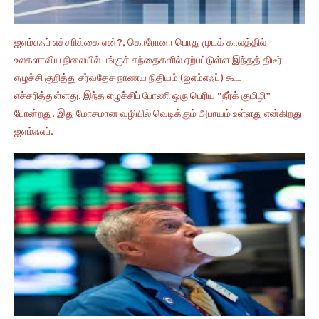
ஐஎம்எஃப் எச்சரிக்கை ஏன்?, கொரோனா பொது முடக் காலத்தில்
உலகளாவிய நிலையில் பங்குச் சந்தைகளில் ஏற்பட்டுள்ள இந்தத் திடீர்
எழுச்சி குறித்து சர்வதேச நாணய நிதியம் (ஐஎம்எஃப்) கூட
எச்சரித்துள்ளது. இந்த எழுச்சிப் பேரணி ஒரு பெரிய “நீர்க் குமிழி”
போன்றது. இது மோசமான வழியில் வெடிக்கும் அபாயம் உள்ளது என்கிறது
ஐஎம்ஃஎப்.