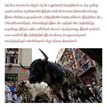
ஆட்டோ மொபைல் மற்றும் ஆட்டோ துணைத் தொழில்கள் கடந்த மூன்று
முதல் நான்கு ஆண்டுகளில் இந்தியாவில் மோசமான நிலையில் உள்ளது.
இவை மீண்டு வருவதற்கான அறிகுறிகளே தெரியவில்லை. இதற்கிடையே,
அமெரிக்காவிற்கும், சீனாவிற்கும் இடையே பதற்றம் மிக அதிகரித்து
வருகிறது. இந்தப் புதிய பனிப்போர் மிகவும் ஆபத்தானது. இதன் தாக்கம்
உலக வளர்ச்சி இயந்திரத்தின் இயக்கத்தை மெதுவாகத்தான்
வைத்திருக்கும் என்கின்றனர் பங்கு சந்தை நிபுணர்கள்.