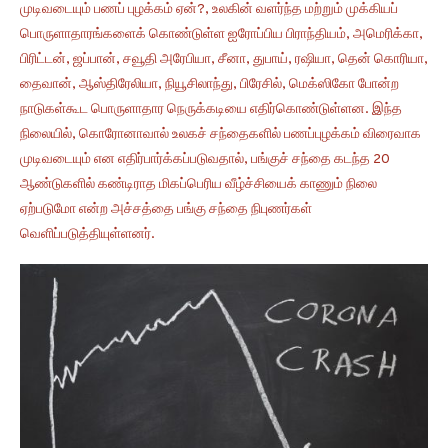
முடிவடையும் பணப் புழக்கம் ஏன்?, உலகின் வளர்ந்த மற்றும் முக்கியப்
பொருளாதாரங்களைக் கொண்டுள்ள ஐரோப்பிய பிராந்தியம், அமெரிக்கா,
பிரிட்டன், ஜப்பான், சவூதி அரேபியா, சீனா, துபாய், ரஷியா, தென் கொரியா,
தைவான், ஆஸ்திரேலியா, நியூசிலாந்து, பிரேசில், மெக்ஸிகோ போன்ற
நாடுகள்கூட பொருளாதார நெருக்கடியை எதிர்கொண்டுள்ளன. இந்த
நிலையில், கொரோனாவால் உலகச் சந்தைகளில் பணப்புழக்கம் விரைவாக
முடிவடையும் என எதிர்பார்க்கப்படுவதால், பங்குச் சந்தை கடந்த 20
ஆண்டுகளில் கண்டிராத மிகப்பெரிய வீழ்ச்சியைக் காணும் நிலை
ஏற்படுமோ என்ற அச்சத்தை பங்கு சந்தை நிபுணர்கள்
வெளிப்படுத்தியுள்ளனர்.