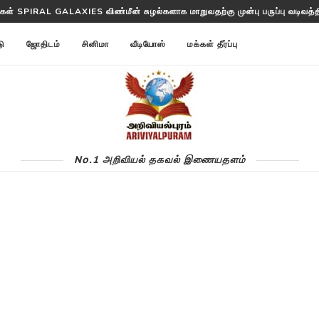
ள்கள் SPIRAL GALAXIES விண்மீன் சுழல்களாக மாறுவதற்கு முன்பு பருப்பு வடிவத்தில
்ட ANNOM LISTS PROTEINS 2 மில்லியன் புரதங்களை பட்டியலிடுகிறது!
டு
ஜோதிடம்
சினிமா
வீடியோஸ்
மக்கள் தீர்ப்பு
No.1 அறிவியல் தகவல் இணையதளம்