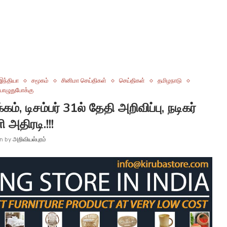
இந்தியா
சமூகம்
சினிமா செய்திகள்
செய்திகள்
தமிழநாடு
ொழுதுபோக்கு
், டிசம்பர் 31ல் தேதி அறிவிப்பு, நடிகர்
ி அதிரடி.!!!
en by
அறிவியல்புரம்