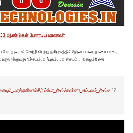
பெற 33 ஆண்டுகள் போராடிய மாணவர்
டைய பேராதரவுடன் வெற்றி பெற்று தமிழகத்தில் நேர்மையான, நாணயமான,
உருவாக்குவது நிச்சயம். அற்புதம்… அதிசயம்… நிகழும்!! என
ையும்_மாத்துவோம்
#இப்போ_இல்லேன்னா_எப்பவும்_இல்ல
??