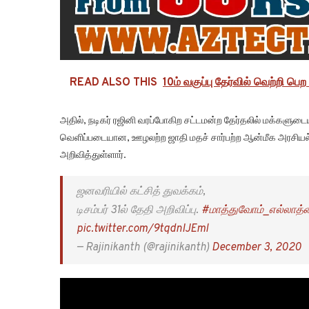
READ ALSO THIS
10ம் வகுப்பு தேர்வில் வெற்றி 
அதில், நடிகர் ரஜினி வரப்போகிற சட்டமன்ற தேர்தலில் மக்களு
வெளிப்படையான, ஊழலற்ற ஜாதி மதச் சார்பற்ற ஆன்மீக அரசியல் 
அறிவித்துள்ளார்.
ஜனவரியில் கட்சித் துவக்கம்,
டிசம்பர் 31ல் தேதி அறிவிப்பு.
#மாத்துவோம்_எல்லாத்த
pic.twitter.com/9tqdnIJEml
— Rajinikanth (@rajinikanth)
December 3, 2020