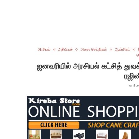
அரசியல்
அறிவியல்
அவசர செய்திகள்
ஆன்மிகம்
ப
ஜனவரியில் அரசியல் கட்சித் துவக்கம
ரஜின
writt