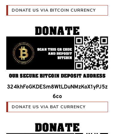
DONATE US VIA BITCOIN CURRENCY
324khFoGKDESm8WtLDuNMzKoX1yPJ5z
6co
DONATE US VIA BAT CURRENCY