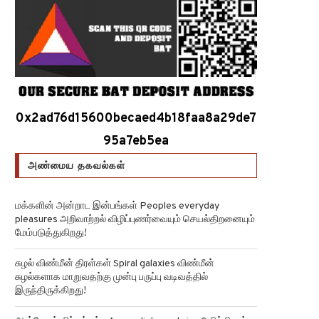
0x2ad76d15600becaed4b18faa8a29de7
95a7eb5ea
அண்மைய தகவல்கள்
மக்களின் அன்றாட இன்பங்கள் Peoples everyday
pleasures அறிவாற்றல் விழிப்புணர்வையும் செயல்திறனையும்
மேம்படுத்துகிறது!
சுழல் விண்மீன் திரள்கள் Spiral galaxies விண்மீன்
சுழல்களாக மாறுவதற்கு முன்பு பருப்பு வடிவத்தில்
இருந்திருக்கிறது!