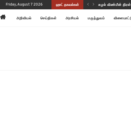
Friday, August 7 2026
ஹாட் தகவல்கள்
சுழல் விண்மீன் திர
அன்னோம் கிட்டத்தட
அறிவியல்
செய்திகள்
அரசியல்
மருத்துவம்
விளையாட்