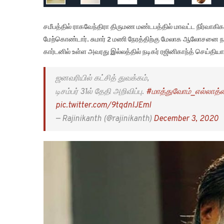
சமீபத்தில் ராகவேந்திரா திருமண மண்டபத்தில் மாவட்ட நிர்வா
மேற்கொண்டார். சுமார் 2 மணி நேரத்திற்கு மேலாக ஆலோசனை
கார்டனில் உள்ள அவரது இல்லத்தில் நடிகர் ரஜினிகாந்த் செய்தியா
ஜனவரியில் கட்சித் துவக்கம்,
டிசம்பர் 31ல் தேதி அறிவிப்பு.
#மாத்துவோம்_எல்லாத்த
pic.twitter.com/9tqdnIJEml
— Rajinikanth (@rajinikanth)
December 3, 2020