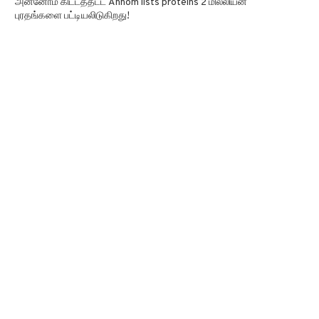
அன்னோம் கிட்டத்தட்ட Annom lists proteins 2 மில்லியன்
புரதங்களை பட்டியலிடுகிறது!