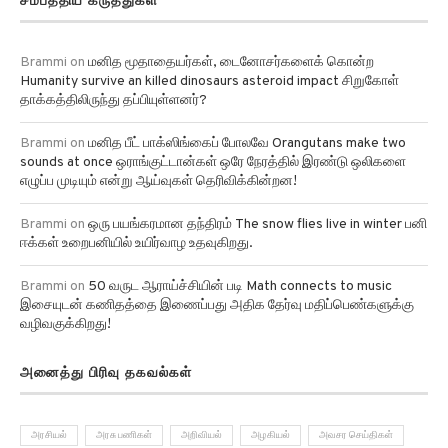
Brammi
on
மனித மூதாதையர்கள், டைனோசர்களைக் கொன்ற
Humanity survive an killed dinosaurs asteroid impact சிறுகோள்
தாக்கத்திலிருந்து தப்பியுள்ளனர்?
Brammi
on
மனித பீட் பாக்ஸிங்கைப் போலவே Orangutans make two
sounds at once ஒராங்குட்டான்கள் ஒரே நேரத்தில் இரண்டு ஒலிகளை
எழுப்ப முடியும் என்று ஆய்வுகள் தெரிவிக்கின்றன!
Brammi
on
ஒரு பயங்கரமான தந்திரம் The snow flies live in winter பனி
ஈக்கள் உறைபனியில் உயிர்வாழ உதவுகிறது.
Brammi
on
50 வருட ஆராய்ச்சியின் படி Math connects to music
இசையுடன் கணிதத்தை இணைப்பது அதிக தேர்வு மதிப்பெண்களுக்கு
வழிவகுக்கிறது!
அனைத்து பிரிவு தகவல்கள்
அரசியல்
அரசு பணிகள்
அறிவியல்
அழகியல்
அவசர செய்திகள்