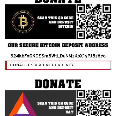
324khFoGKDESm8WtLDuNMzKoX1yPJ5z6co
DONATE US VIA BAT CURRENCY