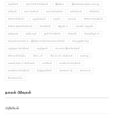
ஆன்மிகம்
ஆராய்ச்சி செய்திகள்
இந்தியா
இலங்கைத் தமிழர் வரலாறு
உயிரியல்
உலக அரசியல்
உலக செய்திகள்
கல்வியியல்
கிரிக்கெட்
கிரைம் ரிப்போர்ட்
குழந்தைகள்
சமூகம்
சமையல்
சினிமா செய்திகள்
சினிமா திரைவிமர்சனம்
செய்திகள்
ஜோதிடம்
ட்ரெண்ட் மியூசிக்
தமிழநாடு
தமிழ் ஈழம்
துளி செய்திகள்
தொழில்
தொழில்நுட்பம்
நல்லவர்களாக்கப்பட்ட இந்திராகாந்தி கொலையாளிகள்
பொழுதுபோக்கு
மருத்துவ செய்திகள்
மருத்துவம்
மாயமான இரகசியங்கள்
மின் வாக்கெடுப்பு
மோட்டார்
லேட்டெஸ்ட் வீடியோஸ்
வரலாறு
வலைத் தொடர் விமர்சனம்
வானியல்
வானியல் செய்திகள்
வானிலை செய்திகள்
விஞ்ஞானிகள்
விளையாட்டு
விவசாயம்
வேலைவாய்ப்பு
தகவல் பிரிவுகள்
அறிவியல்