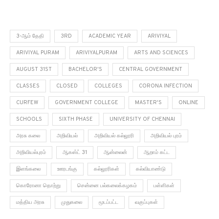
3-ஆம் தேதி
3RD
ACADEMIC YEAR
ARIVIYAL
ARIVIYAL PURAM
ARIVIYALPURAM
ARTS AND SCIENCES
AUGUST 31ST
BACHELOR'S
CENTRAL GOVERNMENT
CLASSES
CLOSED
COLLEGES
CORONA INFECTION
CURFEW
GOVERNMENT COLLEGE
MASTER'S
ONLINE
SCHOOLS
SIXTH PHASE
UNIVERSITY OF CHENNAI
அரசு கலை
அறிவியல்
அறிவியல் கல்லூரி
அறிவியல் புரம்
அறிவியல்புரம்
ஆகஸ்ட் 31
ஆன்லைன்
ஆறாம் கட்ட
இளங்கலை
ஊரடங்கு
கல்லூரிகள்
கல்வியாண்டு
கொரோனா தொற்று
சென்னை பல்கலைக்கழகம்
பள்ளிகள்
மத்திய அரசு
முதுகலை
மூடப்பட்ட
வகுப்புகள்