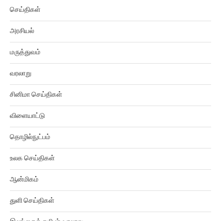
செய்திகள்
அரசியல்
மருத்துவம்
வரலாறு
சினிமா செய்திகள்
விளையாட்டு
தொழில்நுட்பம்
உலக செய்திகள்
ஆன்மிகம்
துளி செய்திகள்
இலங்கைத் தமிழர் வரலாறு