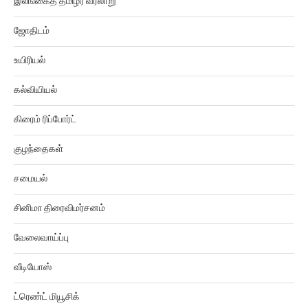
ஜோதிடம்
உயிரியல்
கல்வியியல்
கிரைம் ரிப்போர்ட்
குழந்தைகள்
சமையல்
சினிமா திரைவிமர்சனம்
வேலைவாய்ப்பு
வீடியோஸ்
ட்ரெண்ட் மியூசிக்