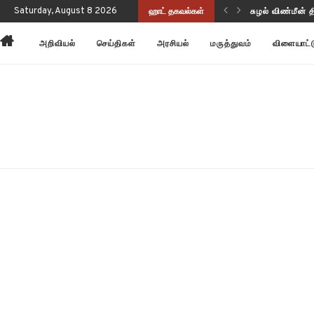
சுழல் விண்மீன் 
Saturday, August 8 2026
ஹாட் தகவல்கள்
அன்னோம் கிட்ட
அறிவியல்
செய்திகள்
அரசியல்
மருத்துவம்
விளையாட்