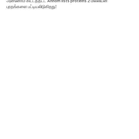
அன்னோம் கிட்டத்தட்ட Annom lists proteins 2 மில்லியன்
புரதங்களை பட்டியலிடுகிறது!