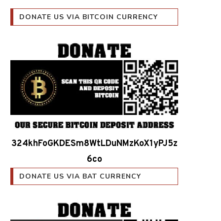
DONATE US VIA BITCOIN CURRENCY
324khFoGKDESm8WtLDuNMzKoX1yPJ5z
6co
DONATE US VIA BAT CURRENCY