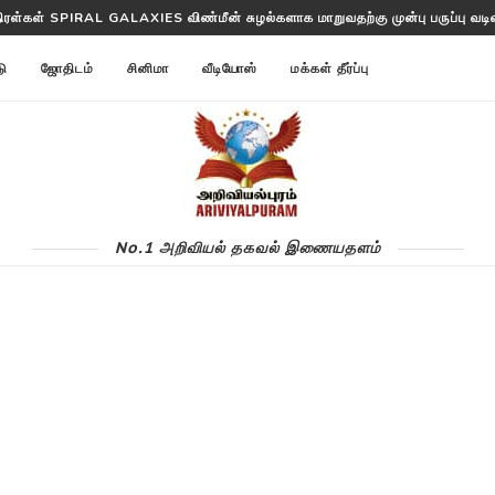
திரள்கள் SPIRAL GALAXIES விண்மீன் சுழல்களாக மாறுவதற்கு முன்பு பருப்பு வடிவத
த்தட்ட ANNOM LISTS PROTEINS 2 மில்லியன் புரதங்களை பட்டியலிடுகிறது!
டு
ஜோதிடம்
சினிமா
வீடியோஸ்
மக்கள் தீர்ப்பு
No.1 அறிவியல் தகவல் இணையதளம்