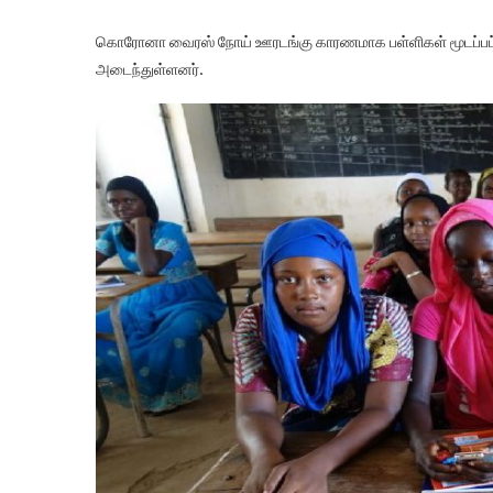
கொரோனா வைரஸ் நோய் ஊரடங்கு காரணமாக பள்ளிகள் மூடப்பட்ட
அடைந்துள்ளனர்.