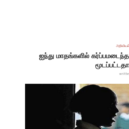
அறிவியல
ஐந்து மாதங்களில் கர்ப்பமடைந
மூடப்பட்டதால
writt