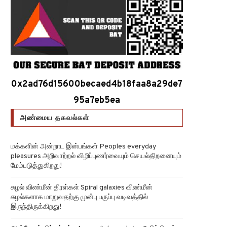
0x2ad76d15600becaed4b18faa8a29de7
95a7eb5ea
அண்மைய தகவல்கள்
மக்களின் அன்றாட இன்பங்கள் Peoples everyday
pleasures அறிவாற்றல் விழிப்புணர்வையும் செயல்திறனையும்
மேம்படுத்துகிறது!
சுழல் விண்மீன் திரள்கள் Spiral galaxies விண்மீன்
சுழல்களாக மாறுவதற்கு முன்பு பருப்பு வடிவத்தில்
இருந்திருக்கிறது!