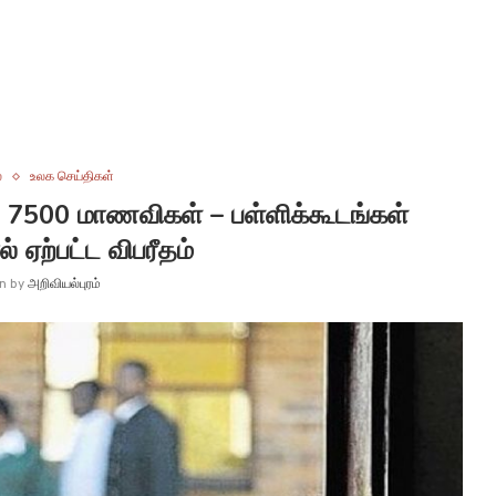
்
உலக செய்திகள்
்த 7500 மாணவிகள் – பள்ளிக்கூடங்கள்
் ஏற்பட்ட விபரீதம்
en by
அறிவியல்புரம்