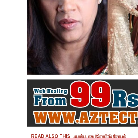
READ ALSO THIS
பயன்படாத இரண்டு நோபல்