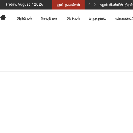
Friday, August 7 2026
ஹாட் தகவல்கள்
சுழல் விண்மீன் திர
அன்னோம் கிட்டத்தட
அறிவியல்
செய்திகள்
அரசியல்
மருத்துவம்
விளையாட்