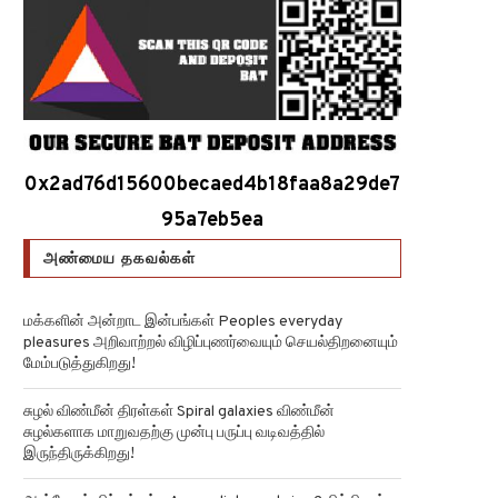
0x2ad76d15600becaed4b18faa8a29de7
95a7eb5ea
அண்மைய தகவல்கள்
மக்களின் அன்றாட இன்பங்கள் Peoples everyday
pleasures அறிவாற்றல் விழிப்புணர்வையும் செயல்திறனையும்
மேம்படுத்துகிறது!
சுழல் விண்மீன் திரள்கள் Spiral galaxies விண்மீன்
சுழல்களாக மாறுவதற்கு முன்பு பருப்பு வடிவத்தில்
இருந்திருக்கிறது!