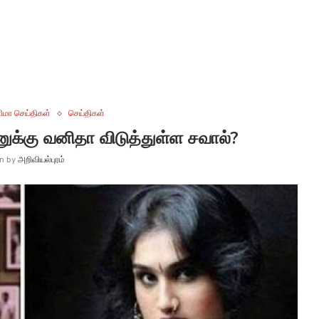
ிமா செய்திகள்
செய்திகள்
னுக்கு வனிதா விடுத்துள்ள சவால்?
en by
அறிவியல்புரம்