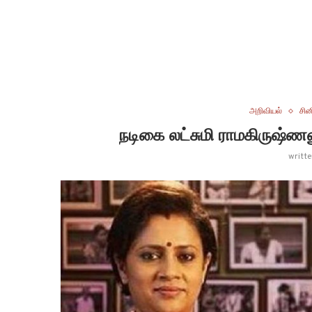
அறிவியல்
சின
நடிகை லட்சுமி ராமகிருஷ்ண
writt