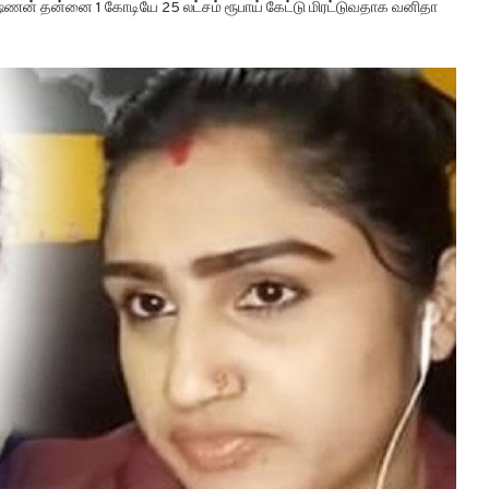
ுஷ்ணன் தன்னை 1 கோடியே 25 லட்சம் ரூபாய் கேட்டு மிரட்டுவதாக வனிதா