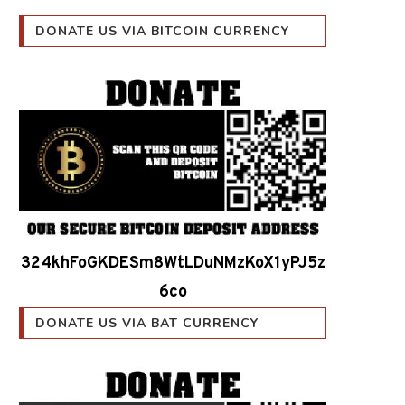
DONATE US VIA BITCOIN CURRENCY
324khFoGKDESm8WtLDuNMzKoX1yPJ5z
6co
DONATE US VIA BAT CURRENCY