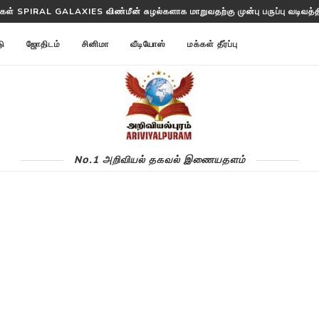
ள்கள் SPIRAL GALAXIES விண்மீன் சுழல்களாக மாறுவதற்கு முன்பு பருப்பு வடிவத்தில
்ட ANNOM LISTS PROTEINS 2 மில்லியன் புரதங்களை பட்டியலிடுகிறது!
டு
ஜோதிடம்
சினிமா
வீடியோஸ்
மக்கள் தீர்ப்பு
No.1 அறிவியல் தகவல் இணையதளம்