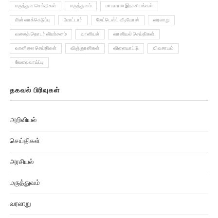
மருத்துவ செய்திகள்
மருத்துவம்
மாயமான இரகசியங்கள்
மின் வாக்கெடுப்பு
மோட்டார்
லேட்டெஸ்ட் வீடியோஸ்
வரலாறு
வலைத் தொடர் விமர்சனம்
வானியல்
வானியல் செய்திகள்
வானிலை செய்திகள்
விஞ்ஞானிகள்
விளையாட்டு
விவசாயம்
வேலைவாய்ப்பு
தகவல் பிரிவுகள்
அறிவியல்
செய்திகள்
அரசியல்
மருத்துவம்
வரலாறு