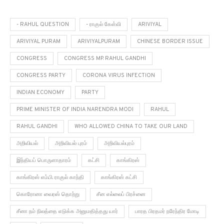
- RAHUL QUESTION
- ராகுல் கேள்வி
ARIVIYAL
ARIVIYAL PURAM
ARIVIYALPURAM
CHINESE BORDER ISSUE
CONGRESS
CONGRESS MP. RAHUL GANDHI
CONGRESS PARTY
CORONA VIRUS INFECTION
INDIAN ECONOMY
PARTY
PRIME MINISTER OF INDIA NARENDRA MODI
RAHUL
RAHUL GANDHI
WHO ALLOWED CHINA TO TAKE OUR LAND
அறிவியல்
அறிவியல் புரம்
அறிவியல்புரம்
இந்தியப் பொருளாதாரம்
கட்சி
காங்கிரஸ்
காங்கிரஸ் எம்.பி. ராகுல் காந்தி
காங்கிரஸ் கட்சி
கொரோனா வைரஸ் தொற்று
சீன எல்லைப் பிரச்னை
சீனா நம் நிலத்தை எடுக்க அனுமதித்தது யார்
பாரத பிரதமர் நரேந்திர மோடி