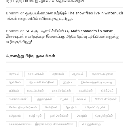
எழுப்ப முடியும் என்று ஆய்வுகள் தெரிவிக்கின்றன!
Brammi
on
ஒரு பயங்கரமான தந்திரம் The snow flies live in winter பனி
ஈக்கள் உறைபனியில் உயிர்வாழ உதவுகிறது.
Brammi
on
50 வருட ஆராய்ச்சியின் படி Math connects to music
இசையுடன் கணிதத்தை இணைப்பது அதிக தேர்வு மதிப்பெண்களுக்கு
வழிவகுக்கிறது!
அனைத்து பிரிவு தகவல்கள்
அரசியல்
அரசு பணிகள்
அறிவியல்
அழகியல்
அவசர செய்திகள்
ஆன்மிகம்
ஆராய்ச்சி செய்திகள்
இந்தியா
இலங்கைத் தமிழர் வரலாறு
உயிரியல்
உலக அரசியல்
உலக செய்திகள்
கல்வியியல்
கிரிக்கெட்
கிரைம் ரிப்போர்ட்
குழந்தைகள்
சமூகம்
சமையல்
சினிமா செய்திகள்
சினிமா திரைவிமர்சனம்
செய்திகள்
ஜோதிடம்
ட்ரெண்ட் மியூசிக்
தமிழநாடு
தமிழ் ஈழம்
துளி செய்திகள்
தொழில்
தொழில்நுட்பம்
நல்லவர்களாக்கப்பட்ட இந்திராகாந்தி கொலையாளிகள்
பொழுதுபோக்கு