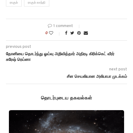
ராகுல்
ராகுல் காந்தி
1 comment
0
previous post
தோனியை தொடர்ந்து ஓய்வு அறிவித்தார் அதிரடி கிரிக்கெட் வீரர்
சுரேஷ் ரெய்னா
next post
சீன செயலியான அலிபாபா முடக்கம்
தொடர்புடைய தகவல்கள்