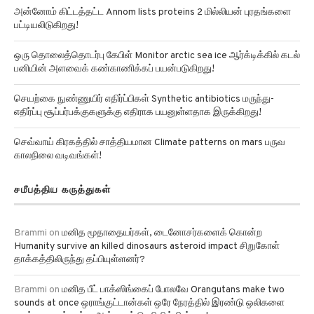
அன்னோம் கிட்டத்தட்ட Annom lists proteins 2 மில்லியன் புரதங்களை
பட்டியலிடுகிறது!
ஒரு தொலைத்தொடர்பு கேபிள் Monitor arctic sea ice ஆர்க்டிக்கில் கடல்
பனியின் அளவைக் கண்காணிக்கப் பயன்படுகிறது!
செயற்கை நுண்ணுயிர் எதிர்ப்பிகள் Synthetic antibiotics மருந்து-
எதிர்ப்பு சூப்பர்பக்குகளுக்கு எதிராக பயனுள்ளதாக இருக்கிறது!
செவ்வாய் கிரகத்தில் சாத்தியமான Climate patterns on mars பருவ
காலநிலை வடிவங்கள்!
சமீபத்திய கருத்துகள்
Brammi
on
மனித மூதாதையர்கள், டைனோசர்களைக் கொன்ற
Humanity survive an killed dinosaurs asteroid impact சிறுகோள்
தாக்கத்திலிருந்து தப்பியுள்ளனர்?
Brammi
on
மனித பீட் பாக்ஸிங்கைப் போலவே Orangutans make two
sounds at once ஒராங்குட்டான்கள் ஒரே நேரத்தில் இரண்டு ஒலிகளை