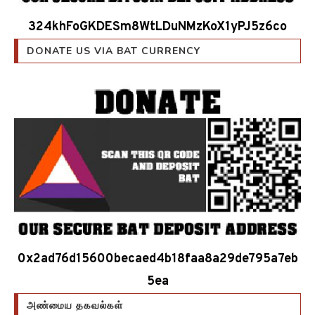
324khFoGKDESm8WtLDuNMzKoX1yPJ5z6co
DONATE US VIA BAT CURRENCY
0x2ad76d15600becaed4b18faa8a29de795a7eb
5ea
அண்மைய தகவல்கள்