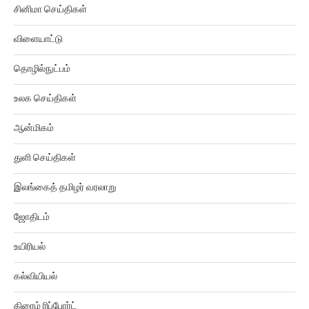
சினிமா செய்திகள்
விளையாட்டு
தொழில்நுட்பம்
உலக செய்திகள்
ஆன்மிகம்
துளி செய்திகள்
இலங்கைத் தமிழர் வரலாறு
ஜோதிடம்
உயிரியல்
கல்வியியல்
கிரைம் ரிப்போர்ட்