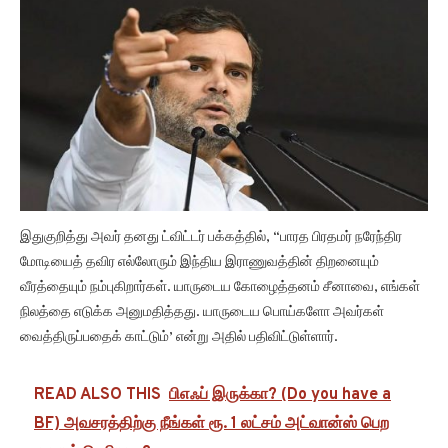
இதுகுறித்து அவர் தனது ட்விட்டர் பக்கத்தில், “பாரத பிரதமர் நரேந்திர
மோடியைத் தவிர எல்லோரும் இந்திய இராணுவத்தின் திறனையும்
வீரத்தையும் நம்புகிறார்கள். யாருடைய கோழைத்தனம் சீனாவை, எங்கள்
நிலத்தை எடுக்க அனுமதித்தது. யாருடைய பொய்களோ அவர்கள்
வைத்திருப்பதைக் காட்டும்’ என்று அதில் பதிவிட்டுள்ளார்.
READ ALSO THIS
பிஎஃப் இருக்கா? (Do you have a
BF) அவசரத்திற்கு நீங்கள் ரூ. 1 லட்சம் அட்வான்ஸ் பெற