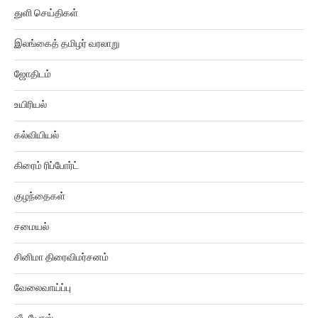
துளி செய்திகள்
இலங்கைத் தமிழர் வரலாறு
ஜோதிடம்
உயிரியல்
கல்வியியல்
கிரைம் ரிப்போர்ட்
குழந்தைகள்
சமையல்
சினிமா திரைவிமர்சனம்
வேலைவாய்ப்பு
வீடியோஸ்