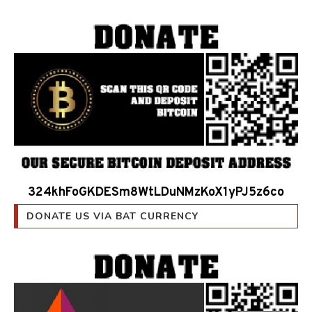
324khFoGKDESm8WtLDuNMzKoX1yPJ5z6co
DONATE US VIA BAT CURRENCY