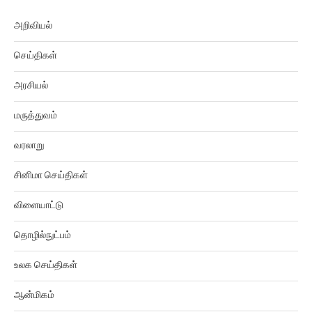
அறிவியல்
செய்திகள்
அரசியல்
மருத்துவம்
வரலாறு
சினிமா செய்திகள்
விளையாட்டு
தொழில்நுட்பம்
உலக செய்திகள்
ஆன்மிகம்