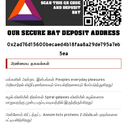
0x2ad76d15600becaed4b18faa8a29de795a7eb
5ea
அண்மைய தகவல்கள்
மக்களின் அன்றாட இன்பங்கள் Peoples everyday pleasures
அறிவாற்றல் விழிப்புணர்வையும் செயல்திறனையும் மேம்படுத்துகிறது!
சுழல் விண்மீன் திரள்கள் Spiral galaxies விண்மீன் சுழல்களாக
மாறுவதற்கு முன்பு பருப்பு வடிவத்தில் இருந்திருக்கிறது!
அன்னோம் கிட்டத்தட்ட Annom lists proteins 2 மில்லியன் புரதங்களை
பட்டியலிடுகிறது!