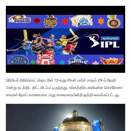
பிரிமியர் கிரிக்கெட் தொடரின் 13-வது சீசன் மார்ச் மாதம் 29-ம் தேதி
அன்று நடத்திட திட்டமிடப்பட்டிருந்தது. உல்கத்தில் பரவியுள்ள கொரோனா
வைரஸ் நோய் காரணமாக அது காலவரையின்றி ஒத்தி வைக்கப்பட்டது.