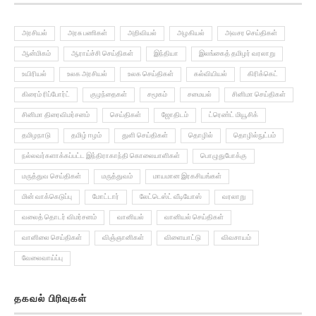
அரசியல்
அரசு பணிகள்
அறிவியல்
அழகியல்
அவசர செய்திகள்
ஆன்மிகம்
ஆராய்ச்சி செய்திகள்
இந்தியா
இலங்கைத் தமிழர் வரலாறு
உயிரியல்
உலக அரசியல்
உலக செய்திகள்
கல்வியியல்
கிரிக்கெட்
கிரைம் ரிப்போர்ட்
குழந்தைகள்
சமூகம்
சமையல்
சினிமா செய்திகள்
சினிமா திரைவிமர்சனம்
செய்திகள்
ஜோதிடம்
ட்ரெண்ட் மியூசிக்
தமிழநாடு
தமிழ் ஈழம்
துளி செய்திகள்
தொழில்
தொழில்நுட்பம்
நல்லவர்களாக்கப்பட்ட இந்திராகாந்தி கொலையாளிகள்
பொழுதுபோக்கு
மருத்துவ செய்திகள்
மருத்துவம்
மாயமான இரகசியங்கள்
மின் வாக்கெடுப்பு
மோட்டார்
லேட்டெஸ்ட் வீடியோஸ்
வரலாறு
வலைத் தொடர் விமர்சனம்
வானியல்
வானியல் செய்திகள்
வானிலை செய்திகள்
விஞ்ஞானிகள்
விளையாட்டு
விவசாயம்
வேலைவாய்ப்பு
தகவல் பிரிவுகள்