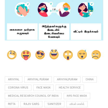
ARIVIYAL
ARIVIYAL PURAM
ARIVIYALPURAM
CHINA
CORONA VIRUS
FACE MASK
HEALTH SERVICE
MEDICAL RESEARCH COUNCIL OF INDIA
N95 FACE MASK
PATTA
RAJIV GARG
SANITIZER
ஃபேஸ் மாஸ்க்