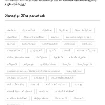
அனைத்து பிரிவு தகவல்கள்
அரசியல்
அரசு பணிகள்
அறிவியல்
அழகியல்
அவசர செய்திகள்
ஆன்மிகம்
ஆராய்ச்சி செய்திகள்
இந்தியா
இலங்கைத் தமிழர் வரலாறு
உயிரியல்
உலக அரசியல்
உலக செய்திகள்
கல்வியியல்
கிரிக்கெட்
கிரைம் ரிப்போர்ட்
குழந்தைகள்
சமூகம்
சமையல்
சினிமா செய்திகள்
சினிமா திரைவிமர்சனம்
செய்திகள்
ஜோதிடம்
ட்ரெண்ட் மியூசிக்
தமிழநாடு
தமிழ் ஈழம்
துளி செய்திகள்
தொழில்
தொழில்நுட்பம்
நல்லவர்களாக்கப்பட்ட இந்திராகாந்தி கொலையாளிகள்
பொழுதுபோக்கு
மருத்துவ செய்திகள்
மருத்துவம்
மாயமான இரகசியங்கள்
மின் வாக்கெடுப்பு
மோட்டார்
லேட்டெஸ்ட் வீடியோஸ்
வரலாறு
வலைத் தொடர் விமர்சனம்
வானியல்
வானியல் செய்திகள்
வானிலை செய்திகள்
விஞ்ஞானிகள்
விளையாட்டு
விவசாயம்
வேலைவாய்ப்பு