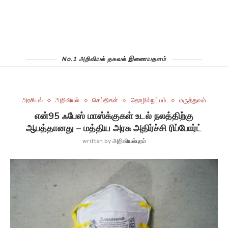
No.1 அறிவியல் தகவல் இணையதளம்
அரசியல்
அறிவியல்
செய்திகள்
தொழில்நுட்பம்
மருத்துவம்
என்95 ஃபேஸ் மாஸ்க்குகள் உடல் நலத்திற்கு
ஆபத்தானது – மத்திய அரசு அதிர்ச்சி ரிப்போர்ட்
written by
அறிவியல்புரம்