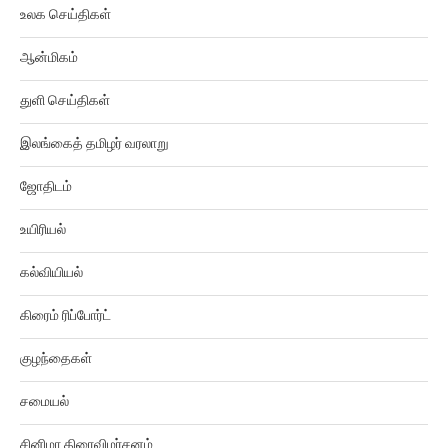
ஆன்மிகம்
துளி செய்திகள்
இலங்கைத் தமிழர் வரலாறு
ஜோதிடம்
உயிரியல்
கல்வியியல்
கிரைம் ரிப்போர்ட்
குழந்தைகள்
சமையல்
சினிமா திரைவிமர்சனம்