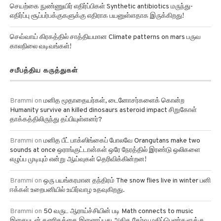
எதிர்ப்பு சூப்பர்பக்குகளுக்கு எதிராக பயனுள்ளதாக இருக்கிறது!
செவ்வாய் கிரகத்தில் சாத்தியமான Climate patterns on mars பருவ
காலநிலை வடிவங்கள்!
சமீபத்திய கருத்துகள்
Brammi
on
மனித மூதாதையர்கள், டைனோசர்களைக் கொன்ற
Humanity survive an killed dinosaurs asteroid impact சிறுகோள்
தாக்கத்திலிருந்து தப்பியுள்ளனர்?
Brammi
on
மனித பீட் பாக்ஸிங்கைப் போலவே Orangutans make two
sounds at once ஒராங்குட்டான்கள் ஒரே நேரத்தில் இரண்டு ஒலிகளை
எழுப்ப முடியும் என்று ஆய்வுகள் தெரிவிக்கின்றன!
Brammi
on
ஒரு பயங்கரமான தந்திரம் The snow flies live in winter பனி
ஈக்கள் உறைபனியில் உயிர்வாழ உதவுகிறது.
Brammi
on
50 வருட ஆராய்ச்சியின் படி Math connects to music
இசையுடன் கணிதத்தை இணைப்பது அதிக தேர்வு மதிப்பெண்களுக்கு
வழிவகுக்கிறது!