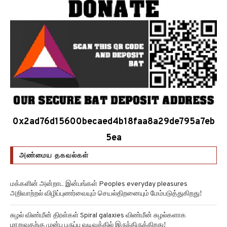
0x2ad76d15600becaed4b18faa8a29de795a7eb
5ea
அண்மைய தகவல்கள்
மக்களின் அன்றாட இன்பங்கள் Peoples everyday pleasures
அறிவாற்றல் விழிப்புணர்வையும் செயல்திறனையும் மேம்படுத்துகிறது!
சுழல் விண்மீன் திரள்கள் Spiral galaxies விண்மீன் சுழல்களாக
மாறுவதற்கு முன்பு பருப்பு வடிவத்தில் இருந்திருக்கிறது!