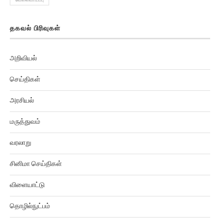
தகவல் பிரிவுகள்
அறிவியல்
செய்திகள்
அரசியல்
மருத்துவம்
வரலாறு
சினிமா செய்திகள்
விளையாட்டு
தொழில்நுட்பம்
உலக செய்திகள்