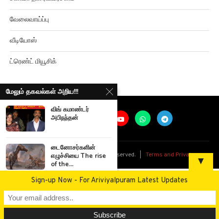
வேலைவாய்ப்பு
வீடியோஸ்
ட்ரெண்ட் மியூசிக்
மேலும் தகவல்கள் அறிய!!!
விங் கமாண்டர்
அபிநந்தன்
@
2026
Ariviyalpuram. All rights reserved. |
Terms and Privacy
டைனோசர்களின்
எழுச்சியை The rise
▼
of the...
Sign-up Now - For Ariviyalpuram Latest Updates
மக்களின் அன்றாட
இன்பங்கள் Peoples
everyday
pleasures...