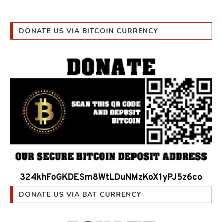
DONATE US VIA BITCOIN CURRENCY
324khFoGKDESm8WtLDuNMzKoX1yPJ5z6co
DONATE US VIA BAT CURRENCY