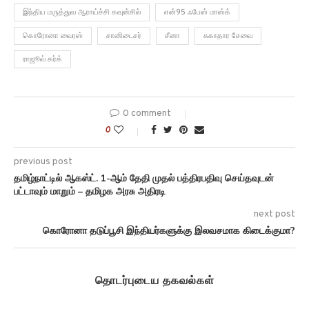
இந்திய மருத்துவ ஆராய்ச்சி கவுன்சில்
என்95 ஃபேஸ் மாஸ்க்
கொரோனா வைரஸ்
சானிடைசர்
சீனா
சுகாதார சேவை
ராஜூவ் கர்க்
0 comment
0
previous post
தமிழ்நாட்டில் ஆகஸ்ட். 1-ஆம் தேதி முதல் பத்திரபதிவு செய்தவுடன்
பட்டாவும் மாறும் – தமிழக அரசு அதிரடி
next post
கொரோனா தடுப்பூசி இந்தியர்களுக்கு இலவசமாக கிடைக்குமா?
தொடர்புடைய தகவல்கள்