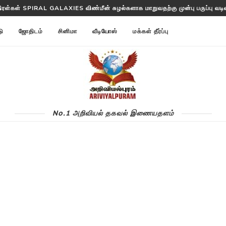
திரள்கள் SPIRAL GALAXIES விண்மீன் சுழல்களாக மாறுவதற்கு முன்பு பருப்பு வடிவத
டு
ஜோதிடம்
சினிமா
வீடியோஸ்
மக்கள் தீர்ப்பு
No.1 அறிவியல் தகவல் இணையதளம்