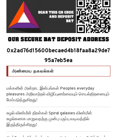
0x2ad76d15600becaed4b18faa8a29de7
95a7eb5ea
அண்மைய தகவல்கள்
மக்களின் அன்றாட இன்பங்கள் Peoples everyday
pleasures அறிவாற்றல் விழிப்புணர்வையும் செயல்திறனையும்
மேம்படுத்துகிறது!
சுழல் விண்மீன் திரள்கள் Spiral galaxies விண்மீன்
சுழல்களாக மாறுவதற்கு முன்பு பருப்பு வடிவத்தில்
இருந்திருக்கிறது!