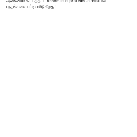
அன்னோம் கிட்டத்தட்ட Annom lists proteins 2 மில்லியன்
புரதங்களை பட்டியலிடுகிறது!