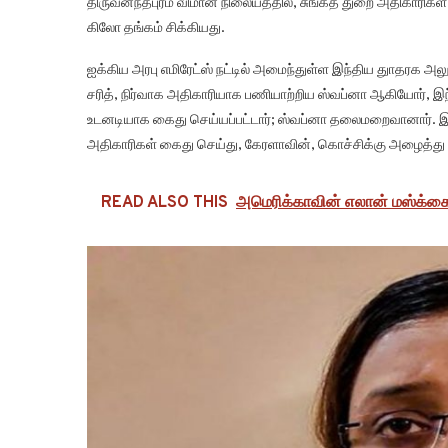
திருவனந்தபுரம் விமான நிலையத்தில், சுங்கத் துறை அதிகாரிகள் 
கிலோ தங்கம் சிக்கியது.
ஐக்கிய அரபு எமிரேட்ஸ் நட்டில் அமைந்துள்ள இந்திய துாதரக அ
சரித், நிர்வாக அதிகாரியாக பணியாற்றிய ஸ்வப்னா ஆகியோர், இந
உடனடியாக கைது செய்யப்பட்டார்; ஸ்வப்னா தலைமறைவானார். இந்
அதிகாரிகள் கைது செய்து, கேரளாவின், கொச்சிக்கு அழைத்து 
READ ALSO THIS
அமெரிக்காவின் எலான் மஸ்க்கை