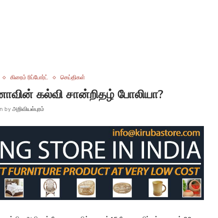
கிரைம் ரிப்போர்ட்
செய்திகள்
னாவின் கல்வி சான்றிதழ் போலியா?
en by
அறிவியல்புரம்