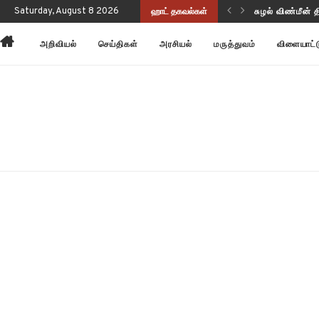
ப்புணர்வையும் செயல்திறனையும் மேம்படுத்துகிறது!
Saturday, August 8 2026
ஹாட் தகவல்கள்
சுழல் விண்மீன் 
அறிவியல்
செய்திகள்
அரசியல்
மருத்துவம்
விளையாட்