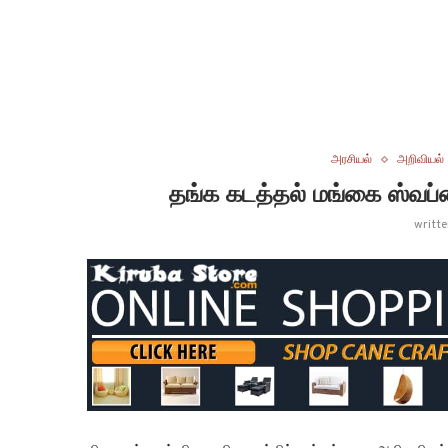
அரசியல்
அறிவியல்
தங்க கடத்தல் மங்கை ஸ்வப்
writt