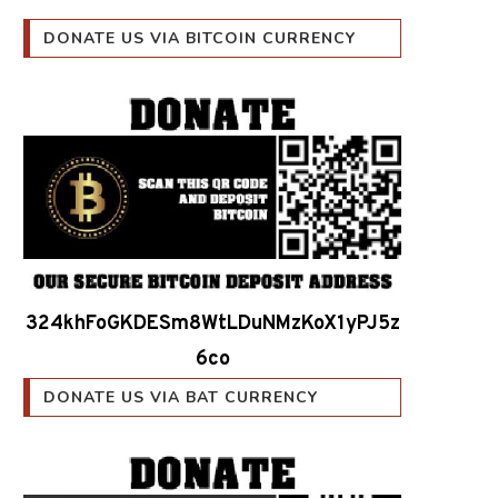
DONATE US VIA BITCOIN CURRENCY
324khFoGKDESm8WtLDuNMzKoX1yPJ5z
6co
DONATE US VIA BAT CURRENCY