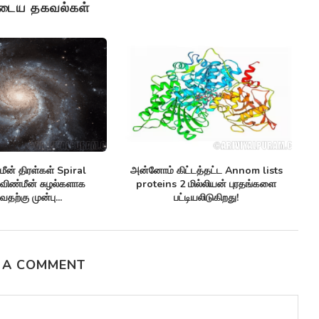
ுடைய தகவல்கள்
ற்கை நுண்ணுயிர் எதிர்ப்பிகள்
செவ்வாய் கிரகத்தில் சாத்தியமான
tic antibiotics மருந்து-எதிர்ப்பு
Climate patterns on mars பருவ
சூப்பர்பக்குகளுக்கு எதிராக
காலநிலை...
பயனுள்ளதாக...
 A COMMENT