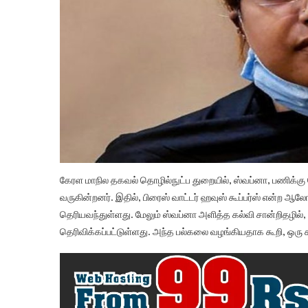
கேரள மாநில தகவல் தொழில்நுட்ப துறையில், ஸ்வப்னா, பணிக்கு சே
வருகின்றனர். இதில், பிரைஸ் வாட்டர் ஹவுஸ் கூப்பர்ஸ் என்ற 
தெரியவந்துள்ளது. மேலும் ஸ்வப்னா அளித்த கல்வி சான்றிதழில்,
தெரிவிக்கப்பட்டுள்ளது. அந்த பல்கலை வழங்கியதாக கூறி, ஒரு 