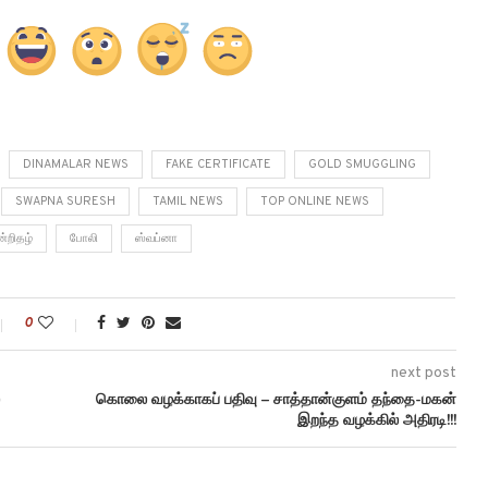
DINAMALAR NEWS
FAKE CERTIFICATE
GOLD SMUGGLING
SWAPNA SURESH
TAMIL NEWS
TOP ONLINE NEWS
்றிதழ்
போலி
ஸ்வப்னா
0
next post
கொலை வழக்காகப் பதிவு – சாத்தான்குளம் தந்தை-மகன்
இறந்த வழக்கில் அதிரடி!!!