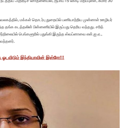
நடத்திய அதிரடிச் சோதனையில், ரூபாய் 15 கோடி மதிப்புள்ள, சுமார் 30
லுவலகத்தில், மக்கள் தொடர்பு துறையில் பணியாற்றிய முன்னாள் ஊழியர்
்த தங்க கடத்தலின் பின்னணியில் இருப்பது தெரிய வந்தது. சரித்
நிலையில் பெங்களூரில் பதுங்கி இருந்த ஸ்வப்னாவை என்.ஐ.ஏ.,
வந்தனர்.
 ஓடவிடும் இந்தியாவின் இஸ்ரோ!!!