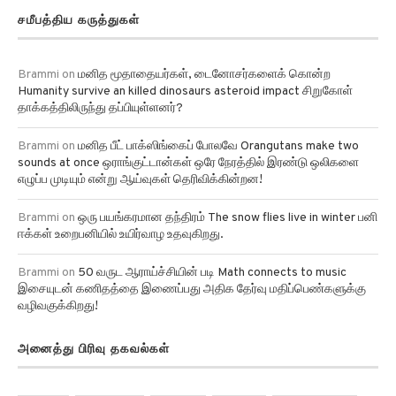
சமீபத்திய கருத்துகள்
Brammi
on
மனித மூதாதையர்கள், டைனோசர்களைக் கொன்ற
Humanity survive an killed dinosaurs asteroid impact சிறுகோள்
தாக்கத்திலிருந்து தப்பியுள்ளனர்?
Brammi
on
மனித பீட் பாக்ஸிங்கைப் போலவே Orangutans make two
sounds at once ஒராங்குட்டான்கள் ஒரே நேரத்தில் இரண்டு ஒலிகளை
எழுப்ப முடியும் என்று ஆய்வுகள் தெரிவிக்கின்றன!
Brammi
on
ஒரு பயங்கரமான தந்திரம் The snow flies live in winter பனி
ஈக்கள் உறைபனியில் உயிர்வாழ உதவுகிறது.
Brammi
on
50 வருட ஆராய்ச்சியின் படி Math connects to music
இசையுடன் கணிதத்தை இணைப்பது அதிக தேர்வு மதிப்பெண்களுக்கு
வழிவகுக்கிறது!
அனைத்து பிரிவு தகவல்கள்
அரசியல்
அரசு பணிகள்
அறிவியல்
அழகியல்
அவசர செய்திகள்