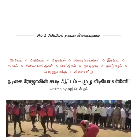
No.1 அறிவியல் தகவல் இணையதளம்
அரசியல்
அறிவியல்
அழகியல்
அவசர செய்திகள்
இந்தியா
சமூகம்
சினிமா செய்திகள்
செய்திகள்
தமிழநாடு
தமிழ் ஈழம்
பொழுதுபோக்கு
விளையாட்டு
நடிகை ரோஜாவின் கபடி ஆட்டம் – முழு வீடியோ உள்ளே!!!
written by
அறிவியல்புரம்