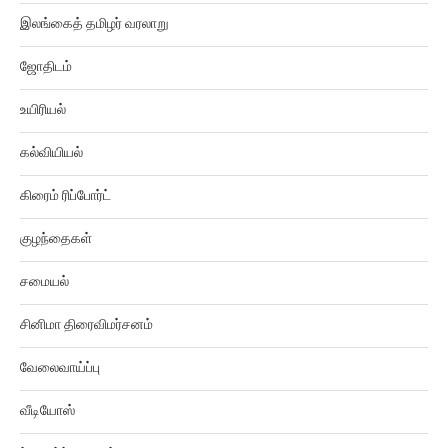
இலங்கைத் தமிழர் வரலாறு
ஜோதிடம்
உயிரியல்
கல்வியியல்
கிரைம் ரிப்போர்ட்
குழந்தைகள்
சமையல்
சினிமா திரைவிமர்சனம்
வேலைவாய்ப்பு
வீடியோஸ்
ட்ரெண்ட் மியூசிக்