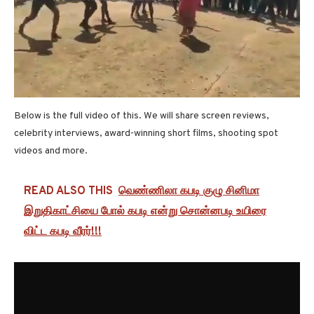
Below is the full video of this. We will share screen reviews,
celebrity interviews, award-winning short films, shooting spot
videos and more.
READ ALSO THIS
வெண்ணிலா கபடி குழு சினிமா
இறுதிகாட்சியை போல் கபடி என்று சொன்னபடி உயிரை
விட்ட கபடி வீரர்!!!