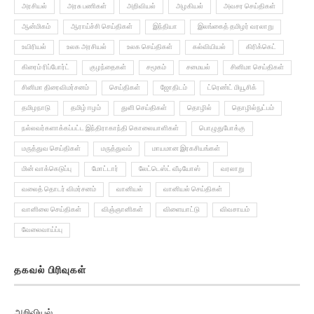
ஆன்மிகம்
ஆராய்ச்சி செய்திகள்
இந்தியா
இலங்கைத் தமிழர் வரலாறு
உயிரியல்
உலக அரசியல்
உலக செய்திகள்
கல்வியியல்
கிரிக்கெட்
கிரைம் ரிப்போர்ட்
குழந்தைகள்
சமூகம்
சமையல்
சினிமா செய்திகள்
சினிமா திரைவிமர்சனம்
செய்திகள்
ஜோதிடம்
ட்ரெண்ட் மியூசிக்
தமிழநாடு
தமிழ் ஈழம்
துளி செய்திகள்
தொழில்
தொழில்நுட்பம்
நல்லவர்களாக்கப்பட்ட இந்திராகாந்தி கொலையாளிகள்
பொழுதுபோக்கு
மருத்துவ செய்திகள்
மருத்துவம்
மாயமான இரகசியங்கள்
மின் வாக்கெடுப்பு
மோட்டார்
லேட்டெஸ்ட் வீடியோஸ்
வரலாறு
வலைத் தொடர் விமர்சனம்
வானியல்
வானியல் செய்திகள்
வானிலை செய்திகள்
விஞ்ஞானிகள்
விளையாட்டு
விவசாயம்
வேலைவாய்ப்பு
தகவல் பிரிவுகள்
அறிவியல்