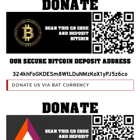
324khFoGKDESm8WtLDuNMzKoX1yPJ5z6co
DONATE US VIA BAT CURRENCY