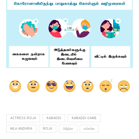
ACTRESS ROJA
KABADDI
KABADDI GAME
MLA ANDHRA
ROJA
அந்த்ரா
எம்‌எல்‌ஏ