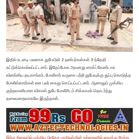
இதில் உடனடி பலனாக துபேயின் 2 நண்பர்கள்கள் 3-ந்தேதி
சுட்டுக்கொல்லப்பட்டனர். இதேப்போல அவனது ரைக்ட்கேண்டாக
விளங்கிய தயாசங்கர், போலீசார் வருகை பற்றி துபேவுக்கு துப்பு கொடுத்த
போலீஸ்காரர்கள் என பலர் கைது செய்யப்பட்டனர். ஆனாலும் முக்கிய
குற்றவாளியான விகாஸ் துபே போலீசிடம் சிக்காமல் தொடர்ந்து
தலைமறைவாகவே இருந்தான்.
இந்த நிலையில் மத்திய பிரதேச மாநிலத்தின் உஜ்ஜைனில் வைத்து நேற்று