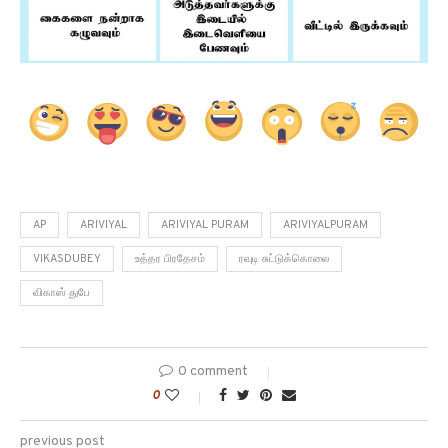
AP
ARIVIYAL
ARIVIYAL PURAM
ARIVIYALPURAM
VIKASDUBEY
உத்தர பிரதேசம்
ரவுடி சுட்டுக்கொலை
விகாஸ் துபே
0 comment
0
previous post