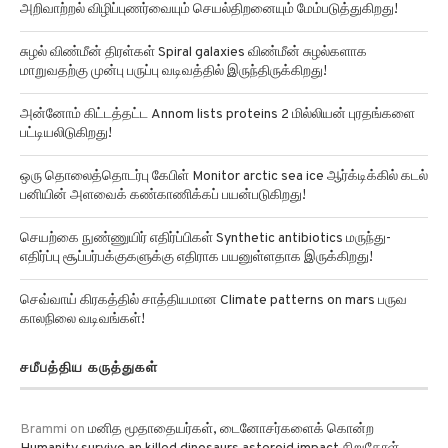
அறிவாற்றல் விழிப்புணர்வையும் செயல்திறனையும் மேம்படுத்துகிறது!
சுழல் விண்மீன் திரள்கள் Spiral galaxies விண்மீன் சுழல்களாக
மாறுவதற்கு முன்பு பருப்பு வடிவத்தில் இருந்திருக்கிறது!
அன்னோம் கிட்டத்தட்ட Annom lists proteins 2 மில்லியன் புரதங்களை
பட்டியலிடுகிறது!
ஒரு தொலைத்தொடர்பு கேபிள் Monitor arctic sea ice ஆர்க்டிக்கில் கடல்
பனியின் அளவைக் கண்காணிக்கப் பயன்படுகிறது!
செயற்கை நுண்ணுயிர் எதிர்ப்பிகள் Synthetic antibiotics மருந்து-
எதிர்ப்பு சூப்பர்பக்குகளுக்கு எதிராக பயனுள்ளதாக இருக்கிறது!
செவ்வாய் கிரகத்தில் சாத்தியமான Climate patterns on mars பருவ
காலநிலை வடிவங்கள்!
சமீபத்திய கருத்துகள்
Brammi
on
மனித மூதாதையர்கள், டைனோசர்களைக் கொன்ற