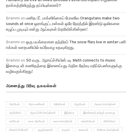
Humanity survive an killed dinosaurs asteroid impact சிறுகோள்
தாக்கத்திலிருந்து தப்பியுள்ளனர்?
Brammi
on
மனித பீட் பாக்ஸிங்கைப் போலவே Orangutans make two
sounds at once ஒராங்குட்டான்கள் ஒரே நேரத்தில் இரண்டு ஒலிகளை
எழுப்ப முடியும் என்று ஆய்வுகள் தெரிவிக்கின்றன!
Brammi
on
ஒரு பயங்கரமான தந்திரம் The snow flies live in winter பனி
ஈக்கள் உறைபனியில் உயிர்வாழ உதவுகிறது.
Brammi
on
50 வருட ஆராய்ச்சியின் படி Math connects to music
இசையுடன் கணிதத்தை இணைப்பது அதிக தேர்வு மதிப்பெண்களுக்கு
வழிவகுக்கிறது!
அனைத்து பிரிவு தகவல்கள்
அரசியல்
அரசு பணிகள்
அறிவியல்
அழகியல்
அவசர செய்திகள்
ஆன்மிகம்
ஆராய்ச்சி செய்திகள்
இந்தியா
இலங்கைத் தமிழர் வரலாறு
உயிரியல்
உலக அரசியல்
உலக செய்திகள்
கல்வியியல்
கிரிக்கெட்
கிரைம் ரிப்போர்ட்
குழந்தைகள்
சமூகம்
சமையல்
சினிமா செய்திகள்