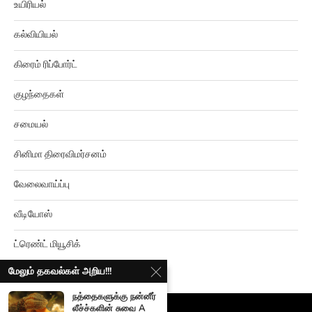
உயிரியல்
கல்வியியல்
கிரைம் ரிப்போர்ட்
குழந்தைகள்
சமையல்
சினிமா திரைவிமர்சனம்
வேலைவாய்ப்பு
வீடியோஸ்
ட்ரெண்ட் மியூசிக்
மேலும் தகவல்கள் அறிய!!!
நத்தைகளுக்கு நன்னீர்
லீச்ச்களின் சுவை A