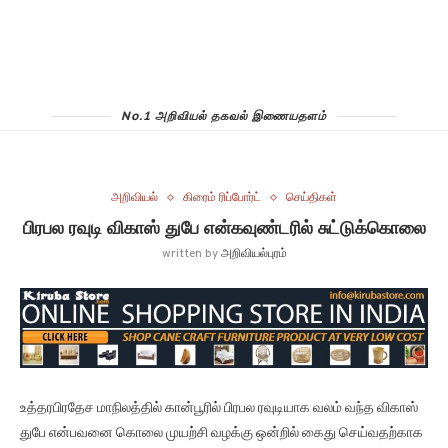
No.1 அறிவியல் தகவல் இணையதளம்
அறிவியல்
கிரைம் ரிப்போர்ட்
செய்திகள்
பிரபல ரவுடி விகாஸ் துபே என்கவுண்டரில் சுட்டுக்கொலை
written by
அறிவியல்புரம்
உத்தரபிரதேச மாநிலத்தில் கான்பூரில் பிரபல ரவுடியாக வலம் வந்த விகாஸ்
துபே என்பவனை கொலை முயற்சி வழக்கு ஒன்றில் கைது செய்வதற்காக