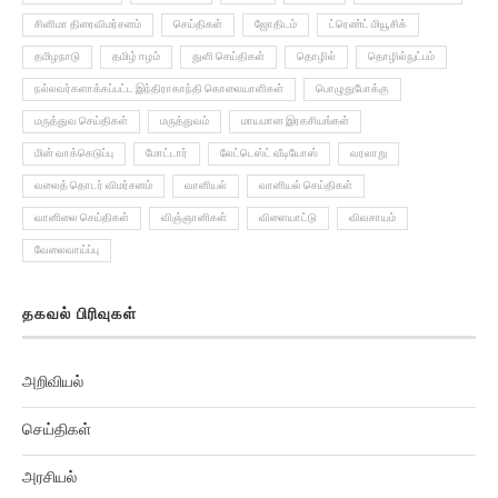
சினிமா திரைவிமர்சனம்
செய்திகள்
ஜோதிடம்
ட்ரெண்ட் மியூசிக்
தமிழநாடு
தமிழ் ஈழம்
துளி செய்திகள்
தொழில்
தொழில்நுட்பம்
நல்லவர்களாக்கப்பட்ட இந்திராகாந்தி கொலையாளிகள்
பொழுதுபோக்கு
மருத்துவ செய்திகள்
மருத்துவம்
மாயமான இரகசியங்கள்
மின் வாக்கெடுப்பு
மோட்டார்
லேட்டெஸ்ட் வீடியோஸ்
வரலாறு
வலைத் தொடர் விமர்சனம்
வானியல்
வானியல் செய்திகள்
வானிலை செய்திகள்
விஞ்ஞானிகள்
விளையாட்டு
விவசாயம்
வேலைவாய்ப்பு
தகவல் பிரிவுகள்
அறிவியல்
செய்திகள்
அரசியல்