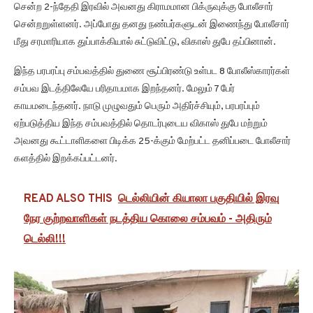
சென்ற 2-ந்தேதி இரவில் அவனது கிராமமான பிக்ருவுக்கு போலீசார்
சென்றறுள்ளனர். அப்போது தனது நண்பர்களுடன் இணைந்து போலீசார்
மீது சரமாரியாக துப்பாக்கியால் சுட்டுவிட்டு, விகாஸ் துபே தப்பினான்.
இந்த பரபரப்பு சம்பவத்தில் துணை சூப்பிரண்டு உள்பட 8 போலீஸ்காரர்கள்
சம்பவ இடத்திலேயே பரிதாபமாக இறந்தனர். மேலும் 7 பேர்
காயமடைந்தனர். நாடு முழுவதும் பெரும் அதிர்ச்சியும், பரபரப்பும்
ஏற்படுத்திய இந்த சம்பவத்தில் தொடர்புடைய விகாஸ் துபே மற்றும்
அவனது கூட்டாளிகளை பிடிக்க 25-க்கும் மேற்பட்ட தனிப்படை போலீசார்
களத்தில் இறக்கப்பட்டனர்.
READ ALSO THIS
டெல்லியின் கியாலா பகுதியில் இரவு
நேர குற்றவாளிகள் நடத்திய கொலை சம்பவம் - அதிரும்
டெல்லி!!!