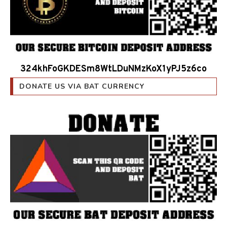
324khFoGKDESm8WtLDuNMzKoX1yPJ5z6co
DONATE US VIA BAT CURRENCY