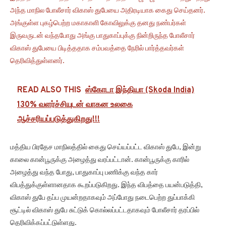
அந்த மாநில போலீசார் விகாஸ் துபேயை அதிரடியாக கைது செய்தனர்.
அங்குள்ள புகழ்பெற்ற மகாகாளி கோவிலுக்கு தனது நண்பர்கள்
இருவருடன் வந்தபோது அங்கு பாதுகாப்புக்கு நின்றிருந்த போலீசார்
விகாஸ் துபேயை பிடித்ததாக சம்பவத்தை நேரில் பார்த்தவர்கள்
தெரிவித்துள்ளனர்.
READ ALSO THIS
ஸ்கோடா இந்தியா (Skoda India)
130% வளர்ச்சியுடன் வாகன உலகை
ஆச்சரியப்படுத்துகிறது!!!
மத்திய பிரதேச மாநிலத்தில் கைது செய்யப்பட்ட விகாஸ் துபே, இன்று
காலை கான்பூருக்கு அழைத்து வரப்பட்டான். கான்பூருக்கு காரில்
அழைத்து வந்த போது, பாதுகாப்பு பணிக்கு வந்த கார்
விபத்துக்குள்ளானதாக கூறப்படுகிறது. இந்த விபத்தை பயன்படுத்தி,
விகாஸ் துபே தப்ப முயன்றதாகவும் அப்போது நடைபெற்ற துப்பாக்கி
சூட்டில் விகாஸ் துபே சுட்டுக் கொல்லப்பட்டதாகவும் போலீசார் தரப்பில்
தெரிவிக்கப்பட்டுள்ளது.