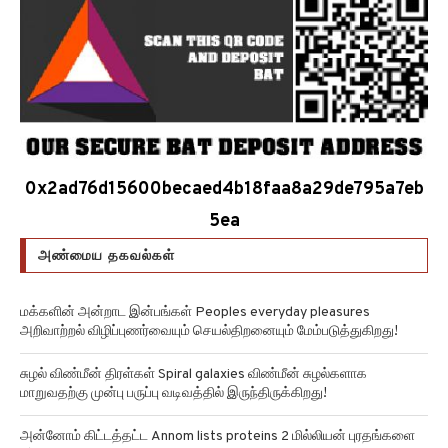
0x2ad76d15600becaed4b18faa8a29de795a7eb
5ea
அண்மைய தகவல்கள்
மக்களின் அன்றாட இன்பங்கள் Peoples everyday pleasures
அறிவாற்றல் விழிப்புணர்வையும் செயல்திறனையும் மேம்படுத்துகிறது!
சுழல் விண்மீன் திரள்கள் Spiral galaxies விண்மீன் சுழல்களாக
மாறுவதற்கு முன்பு பருப்பு வடிவத்தில் இருந்திருக்கிறது!
அன்னோம் கிட்டத்தட்ட Annom lists proteins 2 மில்லியன் புரதங்களை
பட்டியலிடுகிறது!