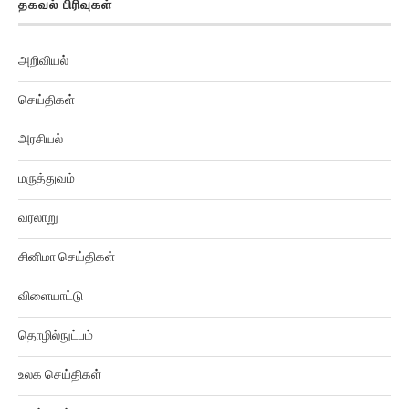
அறிவியல்
செய்திகள்
அரசியல்
மருத்துவம்
வரலாறு
சினிமா செய்திகள்
விளையாட்டு
தொழில்நுட்பம்
உலக செய்திகள்
ஆன்மிகம்