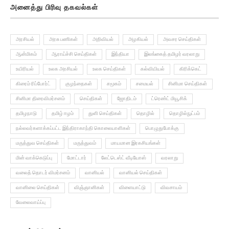
அரசியல்
அரசு பணிகள்
அறிவியல்
அழகியல்
அவசர செய்திகள்
ஆன்மிகம்
ஆராய்ச்சி செய்திகள்
இந்தியா
இலங்கைத் தமிழர் வரலாறு
உயிரியல்
உலக அரசியல்
உலக செய்திகள்
கல்வியியல்
கிரிக்கெட்
கிரைம் ரிப்போர்ட்
குழந்தைகள்
சமூகம்
சமையல்
சினிமா செய்திகள்
சினிமா திரைவிமர்சனம்
செய்திகள்
ஜோதிடம்
ட்ரெண்ட் மியூசிக்
தமிழநாடு
தமிழ் ஈழம்
துளி செய்திகள்
தொழில்
தொழில்நுட்பம்
நல்லவர்களாக்கப்பட்ட இந்திராகாந்தி கொலையாளிகள்
பொழுதுபோக்கு
மருத்துவ செய்திகள்
மருத்துவம்
மாயமான இரகசியங்கள்
மின் வாக்கெடுப்பு
மோட்டார்
லேட்டெஸ்ட் வீடியோஸ்
வரலாறு
வலைத் தொடர் விமர்சனம்
வானியல்
வானியல் செய்திகள்
வானிலை செய்திகள்
விஞ்ஞானிகள்
விளையாட்டு
விவசாயம்
வேலைவாய்ப்பு
தகவல் பிரிவுகள்