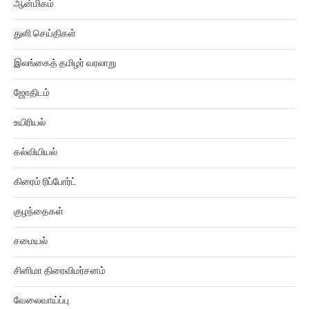
துளி செய்திகள்
இலங்கைத் தமிழர் வரலாறு
ஜோதிடம்
உயிரியல்
கல்வியியல்
கிரைம் ரிப்போர்ட்
குழந்தைகள்
சமையல்
சினிமா திரைவிமர்சனம்
வேலைவாய்ப்பு