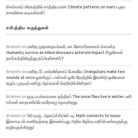
செவ்வாய் கிரகத்தில் சாத்தியமான Climate patterns on mars பருவ
காலநிலை வடிவங்கள்!
சமீபத்திய கருத்துகள்
Brammi
on
மனித மூதாதையர்கள், டைனோசர்களைக் கொன்ற
Humanity survive an killed dinosaurs asteroid impact சிறுகோள்
தாக்கத்திலிருந்து தப்பியுள்ளனர்?
Brammi
on
மனித பீட் பாக்ஸிங்கைப் போலவே Orangutans make two
sounds at once ஒராங்குட்டான்கள் ஒரே நேரத்தில் இரண்டு ஒலிகளை
எழுப்ப முடியும் என்று ஆய்வுகள் தெரிவிக்கின்றன!
Brammi
on
ஒரு பயங்கரமான தந்திரம் The snow flies live in winter பனி
ஈக்கள் உறைபனியில் உயிர்வாழ உதவுகிறது.
Brammi
on
50 வருட ஆராய்ச்சியின் படி Math connects to music
இசையுடன் கணிதத்தை இணைப்பது அதிக தேர்வு மதிப்பெண்களுக்கு
வழிவகுக்கிறது!
அனைத்து பிரிவு தகவல்கள்