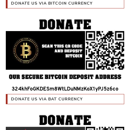
324khFoGKDESm8WtLDuNMzKoX1yPJ5z6co
DONATE US VIA BAT CURRENCY