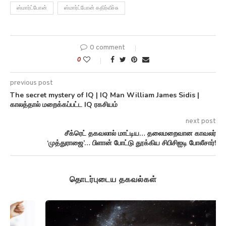
ஸ்மார்ட்போன்
ஸ்மார்ட்போன் கதிர்வீச்சு
0 comment
0
previous post
The secret mystery of IQ | IQ Man William James Sidis |
காலத்தால் மறைக்கப்பட்ட IQ ரகசியம்
next post
சீக்ரெட் தகவலால் மாட்டிய… தலைமறைவான காவலர்
‘முத்துராஜை’… பிளான் போட்டு தூக்கிய சிபிசிஐடி போலீசார்!
தொடர்புடைய தகவல்கள்