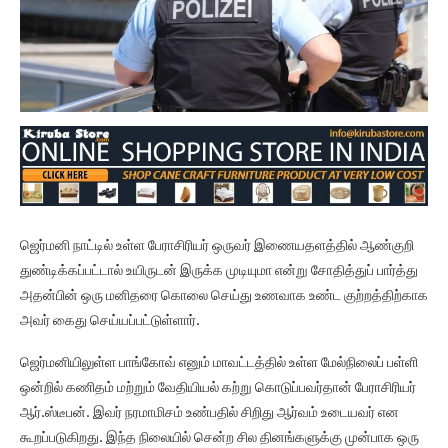
ஜெர்மனி நாட்டில் உள்ள பேராசிரியர் ஒருவர் இணையதளத்தில் ஆண்குறி
துண்டிக்கப்பட்டால் உயிருடன் இருக்க முடியுமா என்று சோதித்துப் பார்த்து
அதன்பின் ஒரு மனிதரை கொலை செய்து உணவாக உண்ட குற்றத்திற்காக
அவர் கைது செய்யப்பட்டுள்ளார்.
ஜெர்மனியிலுள்ள பாங்கோவ் எனும் மாவட்டத்தில் உள்ள மேல்நிலைப் பள்ளி
ஒன்றில் கணிதம் மற்றும் வேதியியல் கற்று கொடுப்பவர்தான் பேராசிரியர்
ஆர்.ஸ்டீபன். இவர் நரமாமிசம் உண்பதில் சிறிது ஆர்வம் உடையவர் என
கூறப்படுகிறது. இந்த நிலையில் சென்ற சில தினங்களுக்கு முன்பாக ஒரு