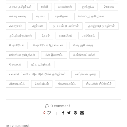
கனடா தமிழர்கள்
கல்வி
காவலர்கள்
குளிரூட்டி
கொலை
சக்கர வண்டி
சமூகம்
சர்வதேசம்
சிங்கப்பூர் தமிழர்கள்
சுகாதாரம்
ஜெர்மனி
தடவியல் நிபுணர்கள்
தமிழ்நாடு தமிழர்கள்
துப்பறியும் நபர்கள்
தேசம்
நரமாமிசம்
பாங்கோவ்
பேராசிரியர்
பேராசிரியர் ஆர்.ஸ்டீபன்
பொழுதுபோக்கு
மலேசியா தமிழர்கள்
மின் இணைப்பு
மேல்நிலைப் பள்ளி
மொபைல்
யுகே தமிழர்கள்
யுனைடெட் ஸ்டேட் ஆப் அமெரிக்க தமிழர்கள்
வாழ்க்கை முறை
விளையாட்டு
வேதியியல்
வேலைவாய்ப்பு
ஸ்டீபன்ஸ் ஸ்ட்ரோட்ச்
0 comment
0
previous post