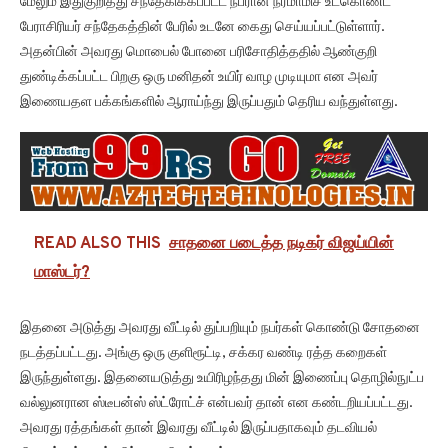
மேலும் இதுகுறித்து சந்தேகிக்கப்பட்ட நபரான நரமாமிச உட்கொண்ட
பேராசிரியர் சந்தேகத்தின் பேரில் உடனே கைது செய்யப்பட்டுள்ளார்.
அதன்பின் அவரது மொபைல் போனை பரிசோதித்ததில் ஆண்குறி
துண்டிக்கப்பட்ட பிறகு ஒரு மனிதன் உயிர் வாழ முடியுமா என அவர்
இணையதள பக்கங்களில் ஆராய்ந்து இருப்பதும் தெரிய வந்துள்ளது.
READ ALSO THIS
சாதனை படைத்த நடிகர் விஜய்யின்
மாஸ்டர்?
இதனை அடுத்து அவரது வீட்டில் துப்பறியும் நபர்கள் கொண்டு சோதனை
நடத்தப்பட்டது. அங்கு ஒரு குளிரூட்டி, சக்கர வண்டி ரத்த கறைகள்
இருந்துள்ளது. இதனையடுத்து உயிரிழந்தது மின் இணைப்பு தொழில்நுட்ப
வல்லுனரான ஸ்டீபன்ஸ் ஸ்ட்ரோட்ச் என்பவர் தான் என கண்டறியப்பட்டது.
அவரது ரத்தங்கள் தான் இவரது வீட்டில் இருப்பதாகவும் தடவியல்