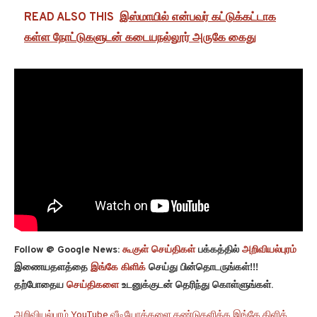
READ ALSO THIS
இஸ்மாயில் என்பவர் கட்டுக்கட்டாக
கள்ள நோட்டுகளுடன் கடையநல்லூர் அருகே கைது
Follow @ Google News:
கூகுள் செய்திகள்
பக்கத்தில்
அறிவியல்புரம்
இணையதளத்தை
இங்கே கிளிக்
செய்து பின்தொடருங்கள்!!!
தற்போதைய
செய்திகளை
உடனுக்குடன் தெரிந்து கொள்ளுங்கள்.
அறிவியல்புரம் YouTube வீடியோக்களை கண்டுகளிக்க இங்கே கிளிக்