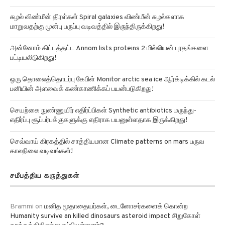
சுழல் விண்மீன் திரள்கள் Spiral galaxies விண்மீன் சுழல்களாக
மாறுவதற்கு முன்பு பருப்பு வடிவத்தில் இருந்திருக்கிறது!
அன்னோம் கிட்டத்தட்ட Annom lists proteins 2 மில்லியன் புரதங்களை
பட்டியலிடுகிறது!
ஒரு தொலைத்தொடர்பு கேபிள் Monitor arctic sea ice ஆர்க்டிக்கில் கடல்
பனியின் அளவைக் கண்காணிக்கப் பயன்படுகிறது!
செயற்கை நுண்ணுயிர் எதிர்ப்பிகள் Synthetic antibiotics மருந்து-
எதிர்ப்பு சூப்பர்பக்குகளுக்கு எதிராக பயனுள்ளதாக இருக்கிறது!
செவ்வாய் கிரகத்தில் சாத்தியமான Climate patterns on mars பருவ
காலநிலை வடிவங்கள்!
சமீபத்திய கருத்துகள்
Brammi
on
மனித மூதாதையர்கள், டைனோசர்களைக் கொன்ற
Humanity survive an killed dinosaurs asteroid impact சிறுகோள்
தாக்கத்திலிருந்து தப்பியுள்ளனர்?