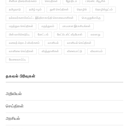
தமிழநாடு
தமிழ் ஈழம்
துளி செய்திகள்
தொழில்
தொழில்நுட்பம்
நல்லவர்களாக்கப்பட்ட இந்திராகாந்தி கொலையாளிகள்
பொழுதுபோக்கு
மருத்துவ செய்திகள்
மருத்துவம்
மாயமான இரகசியங்கள்
மின் வாக்கெடுப்பு
மோட்டார்
லேட்டெஸ்ட் வீடியோஸ்
வரலாறு
வலைத் தொடர் விமர்சனம்
வானியல்
வானியல் செய்திகள்
வானிலை செய்திகள்
விஞ்ஞானிகள்
விளையாட்டு
விவசாயம்
வேலைவாய்ப்பு
தகவல் பிரிவுகள்
அறிவியல்
செய்திகள்
அரசியல்
மருத்துவம்