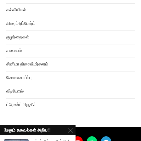
கல்வியியல்
கிரைம் ரிப்போர்ட்
குழந்தைகள்
சமையல்
சினிமா திரைவிமர்சனம்
வேலைவாய்ப்பு
வீடியோஸ்
ட்ரெண்ட் மியூசிக்
மேலும் தகவல்கள் அறிய!!!