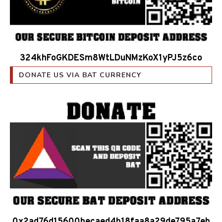
324khFoGKDESm8WtLDuNMzKoX1yPJ5z6co
DONATE US VIA BAT CURRENCY
0x2ad76d15600becaed4b18faa8a29de795a7eb