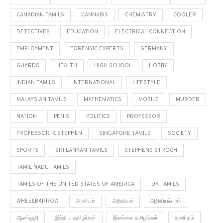
CANADIAN TAMILS
CANNABIS
CHEMISTRY
COOLER
DETECTIVES
EDUCATION
ELECTRICAL CONNECTION
EMPLOYMENT
FORENSIC EXPERTS
GERMANY
GUARDS
HEALTH
HIGH SCHOOL
HOBBY
INDIAN TAMILS
INTERNATIONAL
LIFESTYLE
MALAYSIAN TAMILS
MATHEMATICS
MOBILE
MURDER
NATION
PENIS
POLITICS
PROFESSOR
PROFESSOR R. STEPHEN
SINGAPORE TAMILS
SOCIETY
SPORTS
SRI LANKAN TAMILS
STEPHENS STROCH
TAMIL NADU TAMILS
TAMILS OF THE UNITED STATES OF AMERICA
UK TAMILS
WHEELBARROW
அரசியல்
அறிவியல்
அறிவியல்புரம்
ஆண்குறி
இந்திய தமிழர்கள்
இலங்கை தமிழர்கள்
கணிதம்