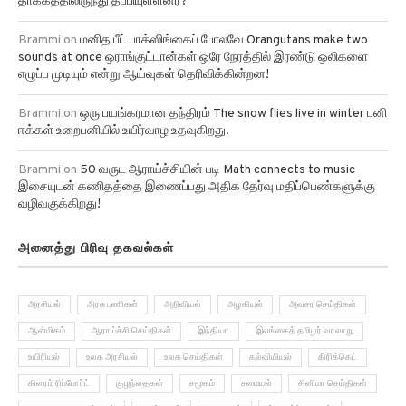
Brammi
on
மனித பீட் பாக்ஸிங்கைப் போலவே Orangutans make two
sounds at once ஒராங்குட்டான்கள் ஒரே நேரத்தில் இரண்டு ஒலிகளை
எழுப்ப முடியும் என்று ஆய்வுகள் தெரிவிக்கின்றன!
Brammi
on
ஒரு பயங்கரமான தந்திரம் The snow flies live in winter பனி
ஈக்கள் உறைபனியில் உயிர்வாழ உதவுகிறது.
Brammi
on
50 வருட ஆராய்ச்சியின் படி Math connects to music
இசையுடன் கணிதத்தை இணைப்பது அதிக தேர்வு மதிப்பெண்களுக்கு
வழிவகுக்கிறது!
அனைத்து பிரிவு தகவல்கள்
அரசியல்
அரசு பணிகள்
அறிவியல்
அழகியல்
அவசர செய்திகள்
ஆன்மிகம்
ஆராய்ச்சி செய்திகள்
இந்தியா
இலங்கைத் தமிழர் வரலாறு
உயிரியல்
உலக அரசியல்
உலக செய்திகள்
கல்வியியல்
கிரிக்கெட்
கிரைம் ரிப்போர்ட்
குழந்தைகள்
சமூகம்
சமையல்
சினிமா செய்திகள்
சினிமா திரைவிமர்சனம்
செய்திகள்
ஜோதிடம்
ட்ரெண்ட் மியூசிக்