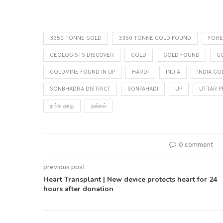
3350 TONNE GOLD
3350 TONNE GOLD FOUND
FORE
GEOLOGISTS DISCOVER
GOLD
GOLD FOUND
GO
GOLDMINE FOUND IN UP
HARDI
INDIA
INDIA G
SONBHADRA DISTRICT
SONPAHADI
UP
UTTAR P
தங்க தாது
தங்கம்
0 comment
previous post
Heart Transplant | New device protects heart for 24
hours after donation