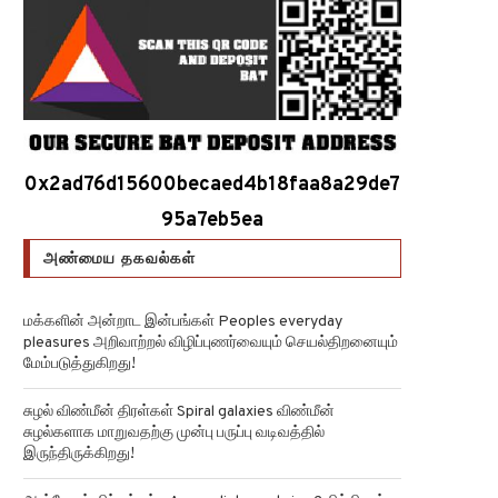
0x2ad76d15600becaed4b18faa8a29de7
95a7eb5ea
அண்மைய தகவல்கள்
மக்களின் அன்றாட இன்பங்கள் Peoples everyday
pleasures அறிவாற்றல் விழிப்புணர்வையும் செயல்திறனையும்
மேம்படுத்துகிறது!
சுழல் விண்மீன் திரள்கள் Spiral galaxies விண்மீன்
சுழல்களாக மாறுவதற்கு முன்பு பருப்பு வடிவத்தில்
இருந்திருக்கிறது!