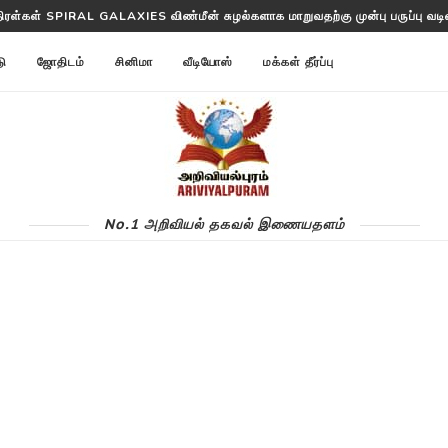
திரள்கள் SPIRAL GALAXIES விண்மீன் சுழல்களாக மாறுவதற்கு முன்பு பருப்பு வடிவத
டு
ஜோதிடம்
சினிமா
வீடியோஸ்
மக்கள் தீர்ப்பு
No.1 அறிவியல் தகவல் இணையதளம்