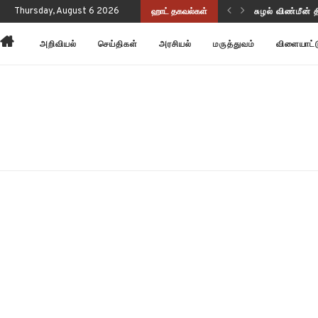
ப்புணர்வையும் செயல்திறனையும் மேம்படுத்துகிறது!
Thursday, August 6 2026
ஹாட் தகவல்கள்
சுழல் விண்மீன் 
அறிவியல்
செய்திகள்
அரசியல்
மருத்துவம்
விளையாட்