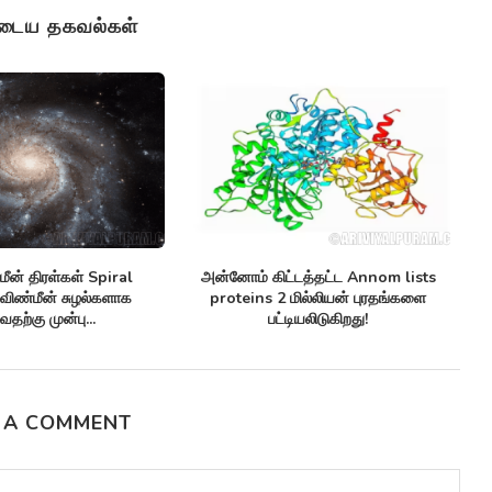
ுடைய தகவல்கள்
ண்ணுயிர் எதிர்ப்பிகள்
செவ்வாய் கிரகத்தில் சாத்தியமான
சி
biotics மருந்து-எதிர்ப்பு
Climate patterns on mars பருவ
க்குகளுக்கு எதிராக
காலநிலை...
னுள்ளதாக...
 A COMMENT