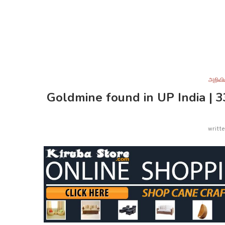
அறிவி
Goldmine found in UP India | 
writt