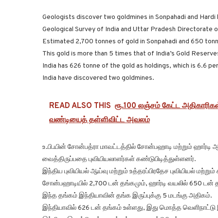
Geologists discover two goldmines in Sonpahadi and Hardi h
Geological Survey of India and Uttar Pradesh Directorate 
Estimated 2,700 tonnes of gold in Sonpahadi and 650 tonne 
This gold is more than 5 times that of India’s Gold Reserve
India has 626 tonne of the gold as holdings, which is 6.6 per
India have discovered two goldmines.
READ ALSO THIS
ரூ.100 லஞ்சம் கேட்ட அதிகாரிக
வண்டியைத் தள்ளிவிட்ட அவலம்
உ.பி.யின் சோன்பத்ரா மாவட்டத்தில் சோன்பஹாடி மற்றும் ஹார்டி
வைத்திருப்பதை புவியியலாளர்கள் கண்டுபிடித்துள்ளனர்.
இந்திய புவியியல் ஆய்வு மற்றும் உத்தரப்பிரதேச புவியியல் மற்றும்
சோன்பஹாடியில் 2,700 டன் தங்கமும், ஹார்டி வயலில் 650 டன் தங்
இந்த தங்கம் இந்தியாவின் தங்க இருப்புக்கு 5 மடங்கு அதிகம்.
இந்தியாவில் 626 டன் தங்கம் உள்ளது, இது மொத்த வெளிநாட்டு இர