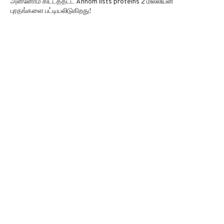
அன்னோம் கிட்டத்தட்ட Annom lists proteins 2 மில்லியன்
புரதங்களை பட்டியலிடுகிறது!