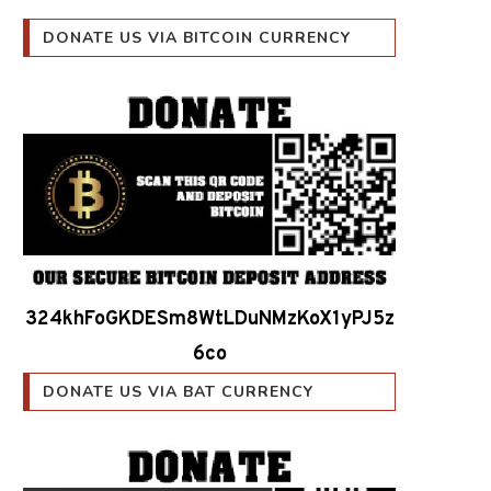
DONATE US VIA BITCOIN CURRENCY
324khFoGKDESm8WtLDuNMzKoX1yPJ5z
6co
DONATE US VIA BAT CURRENCY