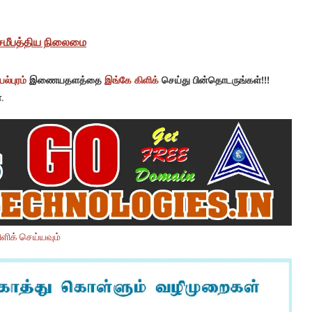
சமீபத்திய நிலைமை
ல்புரம்
இணையதளத்தை
இங்கே கிளிக்
செய்து பின்தொடருங்கள்!!!
.
ளிக் செய்யவும்