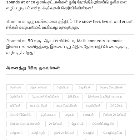
எழுப்ப முடியும் என்று ஆய்வுகள் தெரிவிக்கின்றன!
Brammi
on
ஒரு பயங்கரமான தந்திரம் The snow flies live in winter பனி
ஈக்கள் உறைபனியில் உயிர்வாழ உதவுகிறது.
Brammi
on
50 வருட ஆராய்ச்சியின் படி Math connects to music
இசையுடன் கணிதத்தை இணைப்பது அதிக தேர்வு மதிப்பெண்களுக்கு
வழிவகுக்கிறது!
அனைத்து பிரிவு தகவல்கள்
அரசியல்
அரசு பணிகள்
அறிவியல்
அழகியல்
அவசர செய்திகள்
ஆன்மிகம்
ஆராய்ச்சி செய்திகள்
இந்தியா
இலங்கைத் தமிழர் வரலாறு
உயிரியல்
உலக அரசியல்
உலக செய்திகள்
கல்வியியல்
கிரிக்கெட்
கிரைம் ரிப்போர்ட்
குழந்தைகள்
சமூகம்
சமையல்
சினிமா செய்திகள்
சினிமா திரைவிமர்சனம்
செய்திகள்
ஜோதிடம்
ட்ரெண்ட் மியூசிக்
தமிழநாடு
தமிழ் ஈழம்
துளி செய்திகள்
தொழில்
தொழில்நுட்பம்
நல்லவர்களாக்கப்பட்ட இந்திராகாந்தி கொலையாளிகள்
பொழுதுபோக்கு