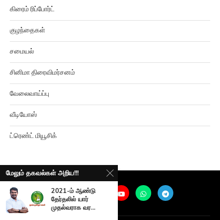
குழந்தைகள்
சமையல்
சினிமா திரைவிமர்சனம்
வேலைவாய்ப்பு
வீடியோஸ்
ட்ரெண்ட் மியூசிக்
மேலும் தகவல்கள் அறிய!!!
2021-ம் ஆண்டு
தேர்தலில் யார்
முதல்வராக வர...
@
2026
Ariviyalpuram. All rights reserved. |
Terms and Privacy