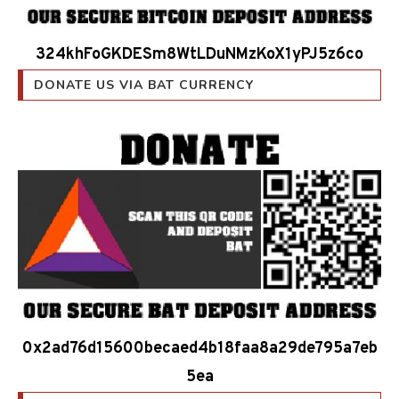
324khFoGKDESm8WtLDuNMzKoX1yPJ5z6co
DONATE US VIA BAT CURRENCY
0x2ad76d15600becaed4b18faa8a29de795a7eb
5ea
அண்மைய தகவல்கள்