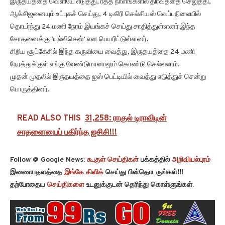
இருதயத்தை வெளியே எடுத்து, ரத்த நாளங்களில் திரவத்தை செலுத்தி,
ஆக்சிஜனையும் உட்புகச் செய்து, 4 டிகிரி செல்சியஸ் வெப்பநிலையில்
தொடர்ந்து 24 மணி நேரம் இயங்கச் செய்து சாதித்துள்ளனர் இந்த
சோதனைக்கு ‘யுல்லிசெஸ்’ என பெயரிட்டுள்ளனர்.
சிறிய சூட்கேசில் இந்த கருவியை வைத்து, இருதயத்தை 24 மணி
நேரத்துக்குள் எங்கு வேண்டுமானாலும் கொண்டு செல்லலாம்.
முதன் முதலில் இருதயத்தை ஐஸ் பெட்டியில் வைத்து எடுத்துச் சென்று
பொருத்தினர்.
READ ALSO THIS
31,258: ராகுல் டிராவிடின்
சாதனையைப் பகிர்ந்த ஐசிசி!!!
Follow @ Google News:
கூகுள் செய்திகள்
பக்கத்தில்
அறிவியல்புரம்
இணையதளத்தை
இங்கே கிளிக்
செய்து பின்தொடருங்கள்!!!
தற்போதைய
செய்திகளை
உடனுக்குடன் தெரிந்து கொள்ளுங்கள்.