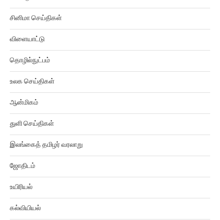
சினிமா செய்திகள்
விளையாட்டு
தொழில்நுட்பம்
உலக செய்திகள்
ஆன்மிகம்
துளி செய்திகள்
இலங்கைத் தமிழர் வரலாறு
ஜோதிடம்
உயிரியல்
கல்வியியல்
கிரைம் ரிப்போர்ட்