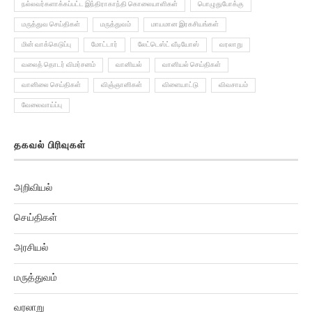
மருத்துவ செய்திகள்
மருத்துவம்
மாயமான இரகசியங்கள்
மின் வாக்கெடுப்பு
மோட்டார்
லேட்டெஸ்ட் வீடியோஸ்
வரலாறு
வலைத் தொடர் விமர்சனம்
வானியல்
வானியல் செய்திகள்
வானிலை செய்திகள்
விஞ்ஞானிகள்
விளையாட்டு
விவசாயம்
வேலைவாய்ப்பு
தகவல் பிரிவுகள்
அறிவியல்
செய்திகள்
அரசியல்
மருத்துவம்
வரலாறு