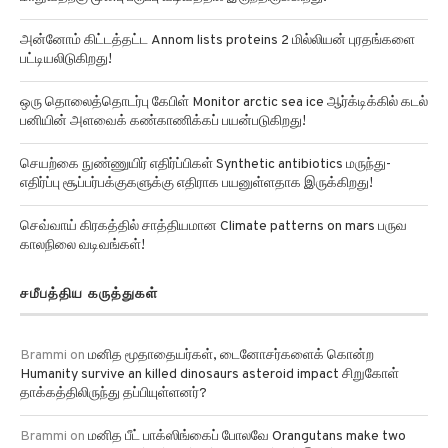
அன்னோம் கிட்டத்தட்ட Annom lists proteins 2 மில்லியன் புரதங்களை
பட்டியலிடுகிறது!
ஒரு தொலைத்தொடர்பு கேபிள் Monitor arctic sea ice ஆர்க்டிக்கில் கடல்
பனியின் அளவைக் கண்காணிக்கப் பயன்படுகிறது!
செயற்கை நுண்ணுயிர் எதிர்ப்பிகள் Synthetic antibiotics மருந்து-
எதிர்ப்பு சூப்பர்பக்குகளுக்கு எதிராக பயனுள்ளதாக இருக்கிறது!
செவ்வாய் கிரகத்தில் சாத்தியமான Climate patterns on mars பருவ
காலநிலை வடிவங்கள்!
சமீபத்திய கருத்துகள்
Brammi
on
மனித மூதாதையர்கள், டைனோசர்களைக் கொன்ற
Humanity survive an killed dinosaurs asteroid impact சிறுகோள்
தாக்கத்திலிருந்து தப்பியுள்ளனர்?
Brammi
on
மனித பீட் பாக்ஸிங்கைப் போலவே Orangutans make two
sounds at once ஒராங்குட்டான்கள் ஒரே நேரத்தில் இரண்டு ஒலிகளை