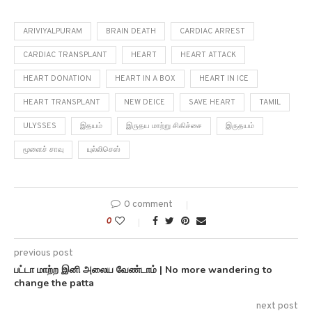
ARIVIYALPURAM
BRAIN DEATH
CARDIAC ARREST
CARDIAC TRANSPLANT
HEART
HEART ATTACK
HEART DONATION
HEART IN A BOX
HEART IN ICE
HEART TRANSPLANT
NEW DEICE
SAVE HEART
TAMIL
ULYSSES
இதயம்
இருதய மாற்று சிகிச்சை
இருதயம்
மூளைச் சாவு
யுல்லிசெஸ்
0 comment
0
previous post
பட்டா மாற்ற இனி அலைய வேண்டாம் | No more wandering to
change the patta
next post