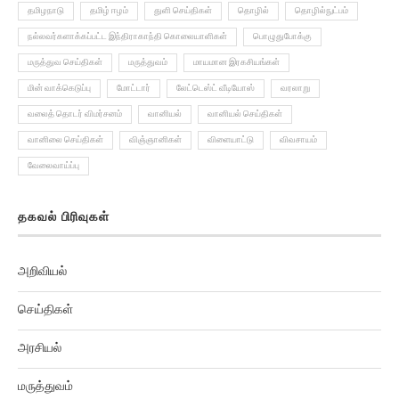
தமிழநாடு
தமிழ் ஈழம்
துளி செய்திகள்
தொழில்
தொழில்நுட்பம்
நல்லவர்களாக்கப்பட்ட இந்திராகாந்தி கொலையாளிகள்
பொழுதுபோக்கு
மருத்துவ செய்திகள்
மருத்துவம்
மாயமான இரகசியங்கள்
மின் வாக்கெடுப்பு
மோட்டார்
லேட்டெஸ்ட் வீடியோஸ்
வரலாறு
வலைத் தொடர் விமர்சனம்
வானியல்
வானியல் செய்திகள்
வானிலை செய்திகள்
விஞ்ஞானிகள்
விளையாட்டு
விவசாயம்
வேலைவாய்ப்பு
தகவல் பிரிவுகள்
அறிவியல்
செய்திகள்
அரசியல்
மருத்துவம்