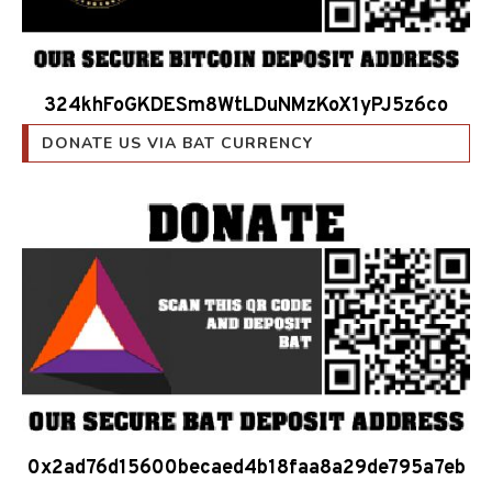
324khFoGKDESm8WtLDuNMzKoX1yPJ5z6co
DONATE US VIA BAT CURRENCY
0x2ad76d15600becaed4b18faa8a29de795a7eb