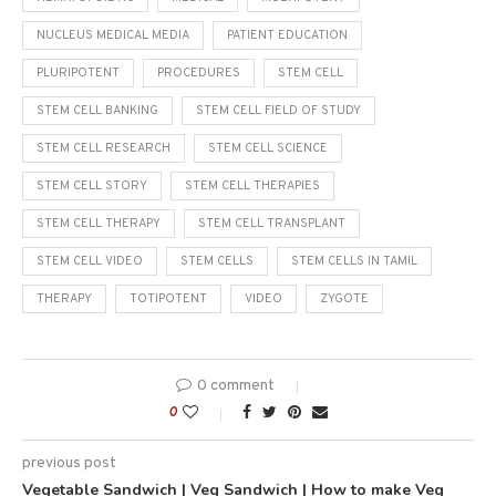
NUCLEUS MEDICAL MEDIA
PATIENT EDUCATION
PLURIPOTENT
PROCEDURES
STEM CELL
STEM CELL BANKING
STEM CELL FIELD OF STUDY
STEM CELL RESEARCH
STEM CELL SCIENCE
STEM CELL STORY
STEM CELL THERAPIES
STEM CELL THERAPY
STEM CELL TRANSPLANT
STEM CELL VIDEO
STEM CELLS
STEM CELLS IN TAMIL
THERAPY
TOTIPOTENT
VIDEO
ZYGOTE
0 comment
0
previous post
Vegetable Sandwich | Veg Sandwich | How to make Veg