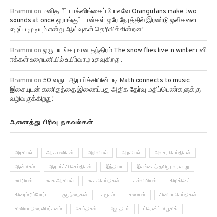
Brammi
on
மனித பீட் பாக்ஸிங்கைப் போலவே Orangutans make two
sounds at once ஒராங்குட்டான்கள் ஒரே நேரத்தில் இரண்டு ஒலிகளை
எழுப்ப முடியும் என்று ஆய்வுகள் தெரிவிக்கின்றன!
Brammi
on
ஒரு பயங்கரமான தந்திரம் The snow flies live in winter பனி
ஈக்கள் உறைபனியில் உயிர்வாழ உதவுகிறது.
Brammi
on
50 வருட ஆராய்ச்சியின் படி Math connects to music
இசையுடன் கணிதத்தை இணைப்பது அதிக தேர்வு மதிப்பெண்களுக்கு
வழிவகுக்கிறது!
அனைத்து பிரிவு தகவல்கள்
அரசியல்
அரசு பணிகள்
அறிவியல்
அழகியல்
அவசர செய்திகள்
ஆன்மிகம்
ஆராய்ச்சி செய்திகள்
இந்தியா
இலங்கைத் தமிழர் வரலாறு
உயிரியல்
உலக அரசியல்
உலக செய்திகள்
கல்வியியல்
கிரிக்கெட்
கிரைம் ரிப்போர்ட்
குழந்தைகள்
சமூகம்
சமையல்
சினிமா செய்திகள்
சினிமா திரைவிமர்சனம்
செய்திகள்
ஜோதிடம்
ட்ரெண்ட் மியூசிக்