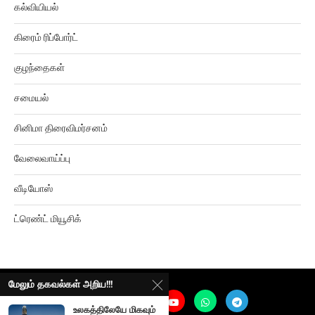
கல்வியியல்
கிரைம் ரிப்போர்ட்
குழந்தைகள்
சமையல்
சினிமா திரைவிமர்சனம்
வேலைவாய்ப்பு
வீடியோஸ்
ட்ரெண்ட் மியூசிக்
மேலும் தகவல்கள் அறிய!!!
உலகத்திலேயே மிகவும்