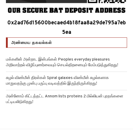
0x2ad76d15600becaed4b18faa8a29de795a7eb
5ea
அண்மைய தகவல்கள்
மக்களின் அன்றாட இன்பங்கள் Peoples everyday pleasures
அறிவாற்றல் விழிப்புணர்வையும் செயல்திறனையும் மேம்படுத்துகிறது!
சுழல் விண்மீன் திரள்கள் Spiral galaxies விண்மீன் சுழல்களாக
மாறுவதற்கு முன்பு பருப்பு வடிவத்தில் இருந்திருக்கிறது!
அன்னோம் கிட்டத்தட்ட Annom lists proteins 2 மில்லியன் புரதங்களை
பட்டியலிடுகிறது!