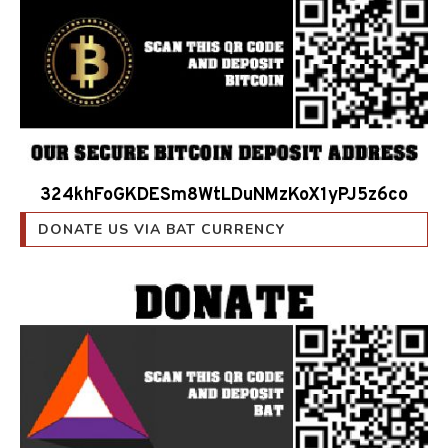
324khFoGKDESm8WtLDuNMzKoX1yPJ5z6co
DONATE US VIA BAT CURRENCY