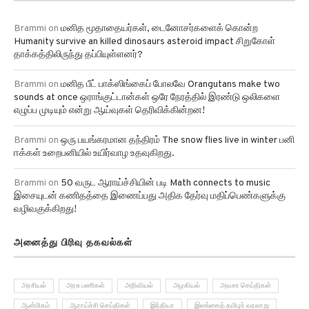
Brammi
on
மனித மூதாதையர்கள், டைனோசர்களைக் கொன்ற
Humanity survive an killed dinosaurs asteroid impact சிறுகோள்
தாக்கத்திலிருந்து தப்பியுள்ளனர்?
Brammi
on
மனித பீட் பாக்ஸிங்கைப் போலவே Orangutans make two
sounds at once ஒராங்குட்டான்கள் ஒரே நேரத்தில் இரண்டு ஒலிகளை
எழுப்ப முடியும் என்று ஆய்வுகள் தெரிவிக்கின்றன!
Brammi
on
ஒரு பயங்கரமான தந்திரம் The snow flies live in winter பனி
ஈக்கள் உறைபனியில் உயிர்வாழ உதவுகிறது.
Brammi
on
50 வருட ஆராய்ச்சியின் படி Math connects to music
இசையுடன் கணிதத்தை இணைப்பது அதிக தேர்வு மதிப்பெண்களுக்கு
வழிவகுக்கிறது!
அனைத்து பிரிவு தகவல்கள்
அரசியல்
அரசு பணிகள்
அறிவியல்
அழகியல்
அவசர செய்திகள்
ஆன்மிகம்
ஆராய்ச்சி செய்திகள்
இந்தியா
இலங்கைத் தமிழர் வரலாறு