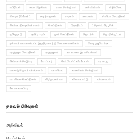
உயிரியல்
உலக அரசியல்
உலக செய்திகள்
கல்வியியல்
கிரிக்கெட்
கிரைம் ரிப்போர்ட்
குழந்தைகள்
சமூகம்
சமையல்
சினிமா செய்திகள்
சினிமா திரைவிமர்சனம்
செய்திகள்
ஜோதிடம்
ட்ரெண்ட் மியூசிக்
தமிழநாடு
தமிழ் ஈழம்
துளி செய்திகள்
தொழில்
தொழில்நுட்பம்
நல்லவர்களாக்கப்பட்ட இந்திராகாந்தி கொலையாளிகள்
பொழுதுபோக்கு
மருத்துவ செய்திகள்
மருத்துவம்
மாயமான இரகசியங்கள்
மின் வாக்கெடுப்பு
மோட்டார்
லேட்டெஸ்ட் வீடியோஸ்
வரலாறு
வலைத் தொடர் விமர்சனம்
வானியல்
வானியல் செய்திகள்
வானிலை செய்திகள்
விஞ்ஞானிகள்
விளையாட்டு
விவசாயம்
வேலைவாய்ப்பு
தகவல் பிரிவுகள்
அறிவியல்
செய்திகள்