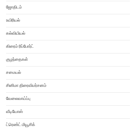
ஜோதிடம்
உயிரியல்
கல்வியியல்
கிரைம் ரிப்போர்ட்
குழந்தைகள்
சமையல்
சினிமா திரைவிமர்சனம்
வேலைவாய்ப்பு
வீடியோஸ்
ட்ரெண்ட் மியூசிக்