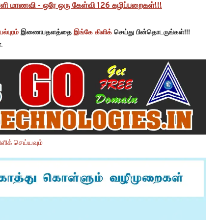
ள்ளி மாணவி - ஒரே ஒரு கேள்வி 126 கழிப்பறைகள்!!!
ல்புரம்
இணையதளத்தை
இங்கே கிளிக்
செய்து பின்தொடருங்கள்!!!
.
ளிக் செய்யவும்