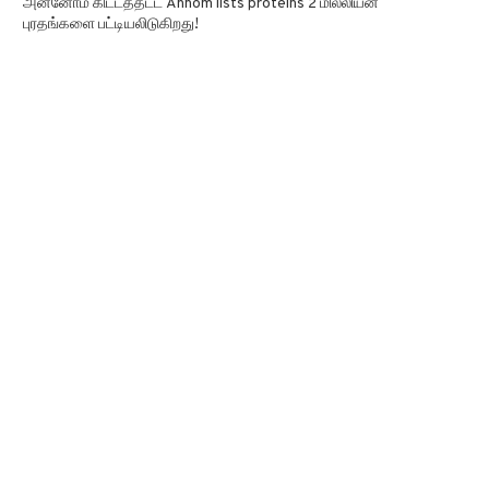
அன்னோம் கிட்டத்தட்ட Annom lists proteins 2 மில்லியன்
புரதங்களை பட்டியலிடுகிறது!