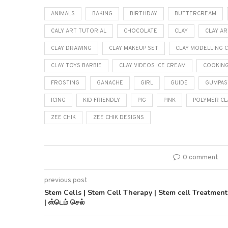
ANIMALS
BAKING
BIRTHDAY
BUTTERCREAM
CALY ART TUTORIAL
CHOCOLATE
CLAY
CLAY AR
CLAY DRAWING
CLAY MAKEUP SET
CLAY MODELLING 
CLAY TOYS BARBIE
CLAY VIDEOS ICE CREAM
COOKIN
FROSTING
GANACHE
GIRL
GUIDE
GUMPAS
ICING
KID FRIENDLY
PIG
PINK
POLYMER CL
ZEE CHIK
ZEE CHIK DESIGNS
0 comment
previous post
Stem Cells | Stem Cell Therapy | Stem cell Treatment
| ஸ்டெம் செல்