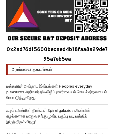
0x2ad76d15600becaed4b18faa8a29de7
95a7eb5ea
அண்மைய தகவல்கள்
மக்களின் அன்றாட இன்பங்கள் Peoples everyday
pleasures அறிவாற்றல் விழிப்புணர்வையும் செயல்திறனையும்
மேம்படுத்துகிறது!
சுழல் விண்மீன் திரள்கள் Spiral galaxies விண்மீன்
சுழல்களாக மாறுவதற்கு முன்பு பருப்பு வடிவத்தில்
இருந்திருக்கிறது!