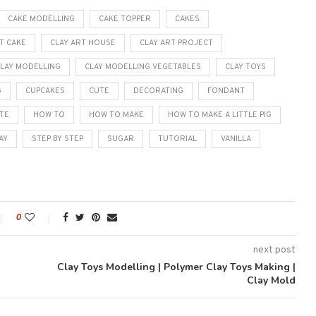
CAKE MODELLING
CAKE TOPPER
CAKES
T CAKE
CLAY ART HOUSE
CLAY ART PROJECT
CLAY MODELLING
CLAY MODELLING VEGETABLES
CLAY TOYS
G
CUPCAKES
CUTE
DECORATING
FONDANT
TE
HOW TO
HOW TO MAKE
HOW TO MAKE A LITTLE PIG
AY
STEP BY STEP
SUGAR
TUTORIAL
VANILLA
0
next post
Clay Toys Modelling | Polymer Clay Toys Making |
Clay Mold