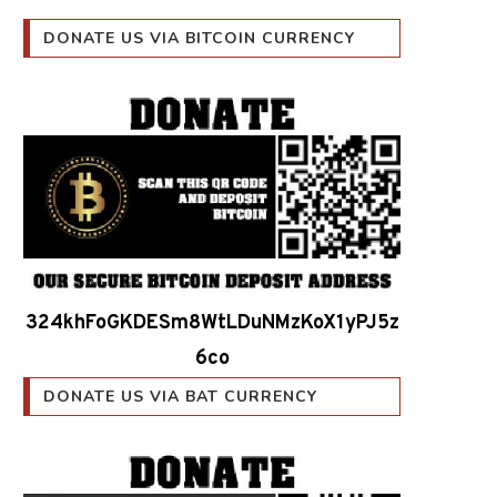
DONATE US VIA BITCOIN CURRENCY
324khFoGKDESm8WtLDuNMzKoX1yPJ5z
6co
DONATE US VIA BAT CURRENCY