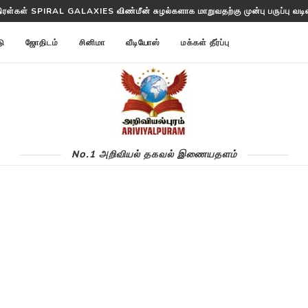
த்தட்ட ANNOM LISTS PROTEINS 2 மில்லியன் புரதங்களை பட்டியலிடுகிறது!
டு
ஜோதிடம்
சினிமா
வீடியோஸ்
மக்கள் தீர்ப்பு
No.1 அறிவியல் தகவல் இணையதளம்