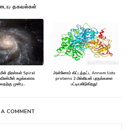
ுடைய தகவல்கள்
ண்ணுயிர் எதிர்ப்பிகள்
செவ்வாய் கிரகத்தில் சாத்தியமான
சி
biotics மருந்து-எதிர்ப்பு
Climate patterns on mars பருவ
க்குகளுக்கு எதிராக
காலநிலை...
னுள்ளதாக...
 A COMMENT