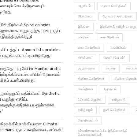
pleasures அறிவாற்றல்
ர்வையும் செயல்திறனையும்
அழகியல்
அவசர செய்திகள்
ுகிறது!
ஆன்மிகம்
ஆராய்ச்சி செய்திகள்
மீன் திரள்கள் Spiral galaxies
இந்தியா
இலங்கைத் தமிழர் வரலாறு
ுழல்களாக மாறுவதற்கு முன்பு பருப்பு
 இருந்திருக்கிறது!
உயிரியல்
உலக அரசியல்
உலக செய்திகள்
கல்வியியல்
ிட்டத்தட்ட Annom lists proteins
ன் புரதங்களை பட்டியலிடுகிறது!
கிரிக்கெட்
கிரைம் ரிப்போர்ட்
்தொடர்பு கேபிள் Monitor arctic
குழந்தைகள்
சமூகம்
சமையல
ர்க்டிக்கில் கடல் பனியின் அளவைக்
சினிமா செய்திகள்
சினிமா திரைவி
்கப் பயன்படுகிறது!
செய்திகள்
ஜோதிடம்
ுண்ணுயிர் எதிர்ப்பிகள் Synthetic
 மருந்து-எதிர்ப்பு
ட்ரெண்ட் மியூசிக்
தமிழநாடு
்குகளுக்கு எதிராக பயனுள்ளதாக
தமிழ் ஈழம்
துளி செய்திகள்
ு!
தொழில்நுட்பம்
கிரகத்தில் சாத்தியமான Climate
on mars பருவ காலநிலை வடிவங்கள்!
நல்லவர்களாக்கப்பட்ட இந்திராகாந்தி