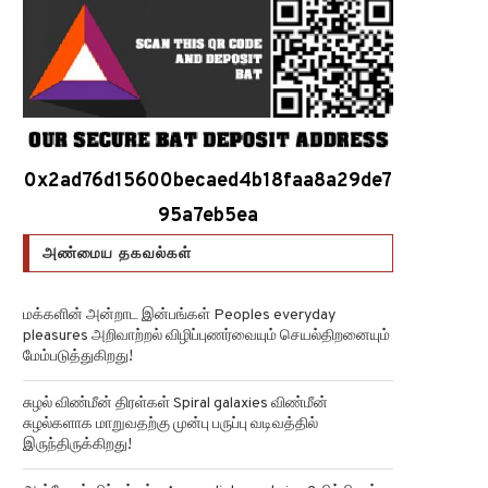
0x2ad76d15600becaed4b18faa8a29de7
95a7eb5ea
அண்மைய தகவல்கள்
மக்களின் அன்றாட இன்பங்கள் Peoples everyday
pleasures அறிவாற்றல் விழிப்புணர்வையும் செயல்திறனையும்
மேம்படுத்துகிறது!
சுழல் விண்மீன் திரள்கள் Spiral galaxies விண்மீன்
சுழல்களாக மாறுவதற்கு முன்பு பருப்பு வடிவத்தில்
இருந்திருக்கிறது!