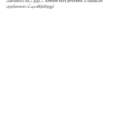
அன்னோம் கிட்டத்தட்ட Annom lists proteins 2 மில்லியன்
புரதங்களை பட்டியலிடுகிறது!