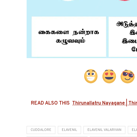
READ ALSO THIS
Thirunallatru Nayagane | Th
CUDDALORE
ELAVENIL
ELAVENIL VALARIVAN
EL