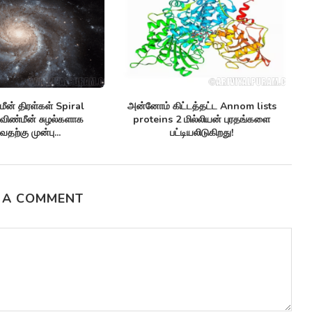
nnom lists
ஒரு தொலைத்தொடர்பு கேபிள் Monitor
செயற்கை நுண
புரதங்களை
arctic sea ice ஆர்க்டிக்கில் கடல்...
Synthetic anti
!
சூப்பர்ப
பய
 A COMMENT