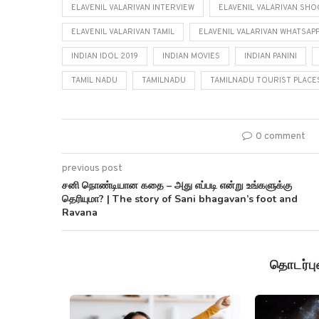
ELAVENIL VALARIVAN INTERVIEW
ELAVENIL VALARIVAN SHO
ELAVENIL VALARIVAN TAMIL
ELAVENIL VALARIVAN WHATSAP
INDIAN IDOL 2019
INDIAN MOVIES
INDIAN PANINI
TAMIL NADU
TAMILNADU
TAMILNADU TOURIST PLACE
0 comment
previous post
சனி நொண்டியான கதை – அது எப்படி என்று உங்களுக்கு
தெரியுமா? | The story of Sani bhagavan’s foot and
Ravana
தொடர்ப