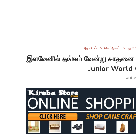
அறிவியல்
செய்திகள்
துளி 
இளவேனில் தங்கம் வேன்று சாதனை 
Junior World
writt