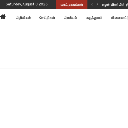
ப்புணர்வையும் செயல்திறனையும் மேம்படுத்துகிறது!
Saturday, August 8 2026
ஹாட் தகவல்கள்
சுழல் விண்மீன் 
அறிவியல்
செய்திகள்
அரசியல்
மருத்துவம்
விளையாட்