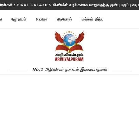
திரள்கள் SPIRAL GALAXIES விண்மீன் சுழல்களாக மாறுவதற்கு முன்பு பருப்பு வடிவத
டு
ஜோதிடம்
சினிமா
வீடியோஸ்
மக்கள் தீர்ப்பு
No.1 அறிவியல் தகவல் இணையதளம்