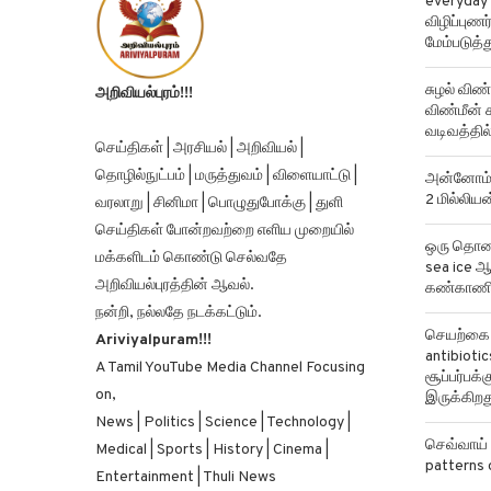
everyday 
விழிப்புண
மேம்படுத்த
சுழல் விண்
அறிவியல்புரம்!!!
விண்மீன் ச
வடிவத்தில்
செய்திகள் | அரசியல் | அறிவியல் |
தொழில்நுட்பம் | மருத்துவம் | விளையாட்டு |
அன்னோம் க
2 மில்லிய
வரலாறு | சினிமா | பொழுதுபோக்கு | துளி
செய்திகள் போன்றவற்றை எளிய முறையில்
ஒரு தொலைத
மக்களிடம் கொண்டு செல்வதே
sea ice ஆ
அறிவியல்புரத்தின் ஆவல்.
கண்காணிக
நன்றி, நல்லதே நடக்கட்டும்.
செயற்கை ந
Ariviyalpuram!!!
antibiotics
A Tamil YouTube Media Channel Focusing
சூப்பர்பக
on,
இருக்கிறத
News | Politics | Science | Technology |
செவ்வாய் 
Medical | Sports | History | Cinema |
patterns 
Entertainment | Thuli News