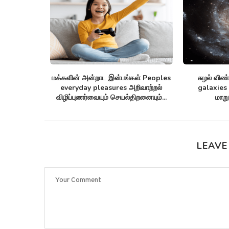
சுழல் விண்மீன் திரள்கள் Spiral
அன்னோம் கிட்டத்தட்ட A
galaxies விண்மீன் சுழல்களாக
proteins 2 மில்லியன் 
மாறுவதற்கு முன்பு...
பட்டியலிடுகிறது
LEAVE