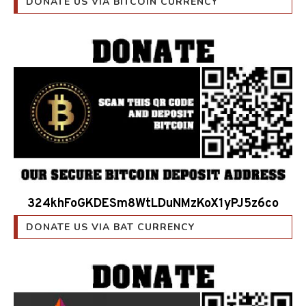
324khFoGKDESm8WtLDuNMzKoX1yPJ5z6co
DONATE US VIA BAT CURRENCY