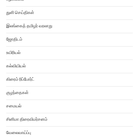
துளி செய்திகள்
இலங்கைத் தமிழர் வரலாறு
ஜோதிடம்
உயிரியல்
கல்வியியல்
கிரைம் ரிப்போர்ட்
குழந்தைகள்
சமையல்
சினிமா திரைவிமர்சனம்
வேலைவாய்ப்பு