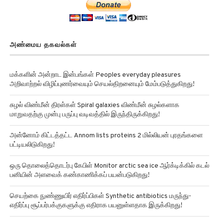
அண்மைய தகவல்கள்
மக்களின் அன்றாட இன்பங்கள் Peoples everyday pleasures
அறிவாற்றல் விழிப்புணர்வையும் செயல்திறனையும் மேம்படுத்துகிறது!
சுழல் விண்மீன் திரள்கள் Spiral galaxies விண்மீன் சுழல்களாக
மாறுவதற்கு முன்பு பருப்பு வடிவத்தில் இருந்திருக்கிறது!
அன்னோம் கிட்டத்தட்ட Annom lists proteins 2 மில்லியன் புரதங்களை
பட்டியலிடுகிறது!
ஒரு தொலைத்தொடர்பு கேபிள் Monitor arctic sea ice ஆர்க்டிக்கில் கடல்
பனியின் அளவைக் கண்காணிக்கப் பயன்படுகிறது!
செயற்கை நுண்ணுயிர் எதிர்ப்பிகள் Synthetic antibiotics மருந்து-
எதிர்ப்பு சூப்பர்பக்குகளுக்கு எதிராக பயனுள்ளதாக இருக்கிறது!
செவ்வாய் கிரகத்தில் சாத்தியமான Climate patterns on mars பருவ