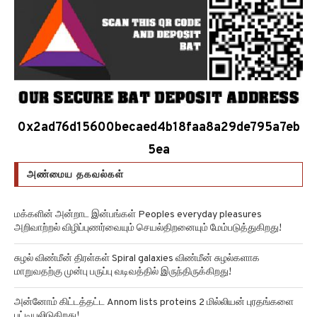
0x2ad76d15600becaed4b18faa8a29de795a7eb
5ea
அண்மைய தகவல்கள்
மக்களின் அன்றாட இன்பங்கள் Peoples everyday pleasures
அறிவாற்றல் விழிப்புணர்வையும் செயல்திறனையும் மேம்படுத்துகிறது!
சுழல் விண்மீன் திரள்கள் Spiral galaxies விண்மீன் சுழல்களாக
மாறுவதற்கு முன்பு பருப்பு வடிவத்தில் இருந்திருக்கிறது!
அன்னோம் கிட்டத்தட்ட Annom lists proteins 2 மில்லியன் புரதங்களை
பட்டியலிடுகிறது!