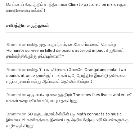
காலநிலை வடிவங்கள்!
சமீபத்திய கருத்துகள்
Brammi
on
மனித மூதாதையர்கள், டைனோசர்களைக் கொன்ற
Humanity survive an killed dinosaurs asteroid impact சிறுகோள்
தாக்கத்திலிருந்து தப்பியுள்ளனர்?
Brammi
on
மனித பீட் பாக்ஸிங்கைப் போலவே Orangutans make two
sounds at once ஒராங்குட்டான்கள் ஒரே நேரத்தில் இரண்டு ஒலிகளை
எழுப்ப முடியும் என்று ஆய்வுகள் தெரிவிக்கின்றன!
Brammi
on
ஒரு பயங்கரமான தந்திரம் The snow flies live in winter பனி
ஈக்கள் உறைபனியில் உயிர்வாழ உதவுகிறது.
Brammi
on
50 வருட ஆராய்ச்சியின் படி Math connects to music
இசையுடன் கணிதத்தை இணைப்பது அதிக தேர்வு மதிப்பெண்களுக்கு
வழிவகுக்கிறது!
அனைத்து பிரிவு தகவல்கள்