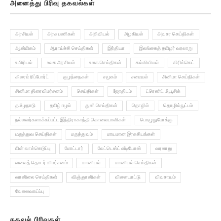
அரசியல்
அரசு பணிகள்
அறிவியல்
அழகியல்
அவசர செய்திகள்
ஆன்மிகம்
ஆராய்ச்சி செய்திகள்
இந்தியா
இலங்கைத் தமிழர் வரலாறு
உயிரியல்
உலக அரசியல்
உலக செய்திகள்
கல்வியியல்
கிரிக்கெட்
கிரைம் ரிப்போர்ட்
குழந்தைகள்
சமூகம்
சமையல்
சினிமா செய்திகள்
சினிமா திரைவிமர்சனம்
செய்திகள்
ஜோதிடம்
ட்ரெண்ட் மியூசிக்
தமிழநாடு
தமிழ் ஈழம்
துளி செய்திகள்
தொழில்
தொழில்நுட்பம்
நல்லவர்களாக்கப்பட்ட இந்திராகாந்தி கொலையாளிகள்
பொழுதுபோக்கு
மருத்துவ செய்திகள்
மருத்துவம்
மாயமான இரகசியங்கள்
மின் வாக்கெடுப்பு
மோட்டார்
லேட்டெஸ்ட் வீடியோஸ்
வரலாறு
வலைத் தொடர் விமர்சனம்
வானியல்
வானியல் செய்திகள்
வானிலை செய்திகள்
விஞ்ஞானிகள்
விளையாட்டு
விவசாயம்
வேலைவாய்ப்பு
தகவல் பிரிவுகள்