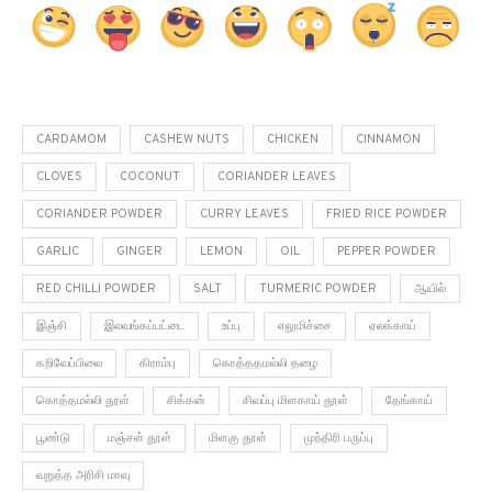
CARDAMOM
CASHEW NUTS
CHICKEN
CINNAMON
CLOVES
COCONUT
CORIANDER LEAVES
CORIANDER POWDER
CURRY LEAVES
FRIED RICE POWDER
GARLIC
GINGER
LEMON
OIL
PEPPER POWDER
RED CHILLI POWDER
SALT
TURMERIC POWDER
ஆயில்
இஞ்சி
இலவங்கப்பட்டை
உப்பு
எலுமிச்சை
ஏலக்காய்
கறிவேப்பிலை
கிராம்பு
கொத்ததமல்லி தழை
கொத்தமல்லி தூள்
சிக்கன்
சிவப்பு மிளகாய் தூள்
தேங்காய்
பூண்டு
மஞ்சள் தூள்
மிளகு தூள்
முந்திரி பருப்பு
வறுத்த அரிசி மாவு